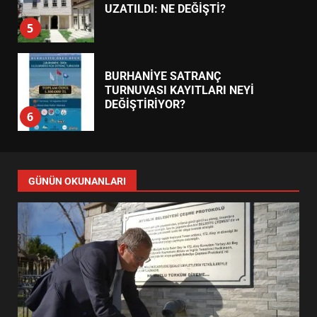
UZATILDI: NE DEĞİŞTİ?
5
BURHANİYE SATRANÇ
TURNUVASI KAYITLARI NEYİ
DEĞİŞTİRİYOR?
6
BURHANİYE BELEDİYESPOR’DA
YENİ YÖNETİM NASIL
GÜNÜN OKUNANLARI
ŞEKİLLENDİ?
7
AYVALIK SU MİRASI İÇİN
HAREKETE GEÇİYOR: GÖZLER
BULUŞMADA
1