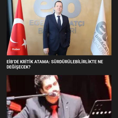
5
BURHANİYE SATRANÇ
TURNUVASI KAYITLARI NEYİ
DEĞİŞTİRİYOR?
6
Haber
BURHANİYE BELEDİYESPOR’DA
YENİ YÖNETİM NASIL
EİB’DE KRİTİK ATAMA: SÜRDÜRÜLEBİLİRLİKTE NE
ŞEKİLLENDİ?
DEĞİŞECEK?
7