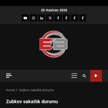
Skip
25 Haziran 2026
to
YouTube
Instagram
LinkedIn
twitter
facebook-
Facebook-
Facebook-
Facebook-
content
1
2
3
Grup
PRIMARY
MENU
Home
Zubkov sakatlık durumu
Zubkov sakatlık durumu