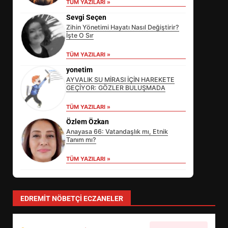
TÜM YAZILARI »
Sevgi Seçen
Zihin Yönetimi Hayatı Nasıl Değiştirir?
İşte O Sır
TÜM YAZILARI »
yonetim
AYVALIK SU MİRASI İÇİN HAREKETE
GEÇİYOR: GÖZLER BULUŞMADA
EİB’DE KRİTİK ATAMA:
TÜM YAZILARI »
SÜRDÜRÜLEBİLİRLİKTE NE
Özlem Özkan
DEĞİŞECEK?
3
Anayasa 66: Vatandaşlık mı, Etnik
Tanım mı?
TÜM YAZILARI »
EDREMİT’İN GURURU TÜRKİYE
FİNALİNDE NE BAŞARDI?
4
EDREMIT NÖBETÇI ECZANELER