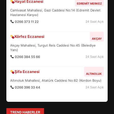
Hayat Eczanesi
BALIKESİR MÜZELERİNDE SÜRE
EDREMIT MERKEZ
UZATILDI: NE DEĞİŞTİ?
Camivasat Mahallesi, Gazi Caddesi No:14 (Edremit Devlet
5
Hastanesi Karşısı)
0266 373 11 22
24 Saat Açık
BURHANİYE SATRANÇ
Körfez Eczanesi
TURNUVASI KAYITLARI NEYİ
AKÇAY
DEĞİŞTİRİYOR?
Akçay Mahallesi, Turgut Reis Caddesi No:45 (Belediye
6
Yanı)
0266 384 55 66
24 Saat Açık
BURHANİYE BELEDİYESPOR’DA
YENİ YÖNETİM NASIL
Şifa Eczanesi
ALTINOLUK
ŞEKİLLENDİ?
7
Altınoluk Mahallesi, Atatürk Caddesi No:82 (Kordon Boyu)
0266 396 33 44
24 Saat Açık
AYVALIK SU MİRASI İÇİN
HAREKETE GEÇİYOR: GÖZLER
BULUŞMADA
1
TREND HABERLER