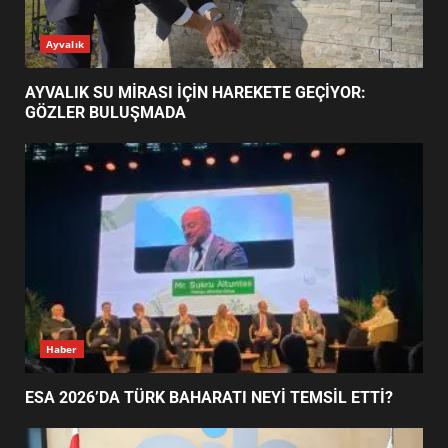
ESA 2026’DA TÜRK BAHARATI
Ayvalık
NEYİ TEMSİL ETTİ?
2
AYVALIK SU MİRASI İÇİN HAREKETE GEÇİYOR:
GÖZLER BULUŞMADA
EİB’DE KRİTİK ATAMA:
SÜRDÜRÜLEBİLİRLİKTE NE
DEĞİŞECEK?
3
EDREMİT’İN GURURU TÜRKİYE
FİNALİNDE NE BAŞARDI?
4
Haber
ESA 2026’DA TÜRK BAHARATI NEYİ TEMSİL ETTİ?
BALIKESİR MÜZELERİNDE SÜRE
UZATILDI: NE DEĞİŞTİ?