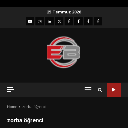
Skip
25 Temmuz 2026
to
YouTube
Instagram
LinkedIn
twitter
facebook-
Facebook-
Facebook-
Facebook-
content
1
2
3
Grup
PRIMARY
MENU
Home
zorba öğrenci
zorba öğrenci