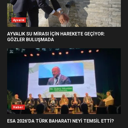
ESA 2026’DA TÜRK BAHARATI
Ayvalık
NEYİ TEMSİL ETTİ?
2
AYVALIK SU MİRASI İÇİN HAREKETE GEÇİYOR:
GÖZLER BULUŞMADA
EİB’DE KRİTİK ATAMA:
SÜRDÜRÜLEBİLİRLİKTE NE
DEĞİŞECEK?
3
EDREMİT’İN GURURU TÜRKİYE
FİNALİNDE NE BAŞARDI?
4
Haber
ESA 2026’DA TÜRK BAHARATI NEYİ TEMSİL ETTİ?
BALIKESİR MÜZELERİNDE SÜRE