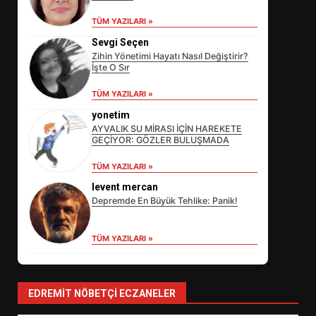
TÜM YAZILARI »
Sevgi Seçen
Zihin Yönetimi Hayatı Nasıl Değiştirir?
İşte O Sır
TÜM YAZILARI »
yonetim
AYVALIK SU MİRASI İÇİN HAREKETE
GEÇİYOR: GÖZLER BULUŞMADA
EİB’DE KRİTİK ATAMA:
TÜM YAZILARI »
SÜRDÜRÜLEBİLİRLİKTE NE
levent mercan
DEĞİŞECEK?
3
Depremde En Büyük Tehlike: Panik!
TÜM YAZILARI »
EDREMİT’İN GURURU TÜRKİYE
FİNALİNDE NE BAŞARDI?
4
EDREMIT NÖBETÇI ECZANELER