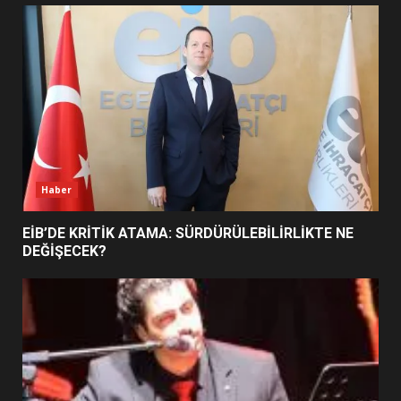
UZATILDI: NE DEĞİŞTİ?
5
BURHANİYE SATRANÇ
TURNUVASI KAYITLARI NEYİ
DEĞİŞTİRİYOR?
6
Haber
BURHANİYE BELEDİYESPOR’DA
YENİ YÖNETİM NASIL
EİB’DE KRİTİK ATAMA: SÜRDÜRÜLEBİLİRLİKTE NE
ŞEKİLLENDİ?
DEĞİŞECEK?
7