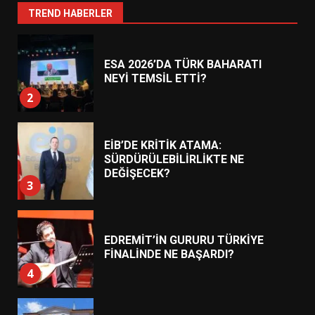
1
TREND HABERLER
ESA 2026’DA TÜRK BAHARATI
NEYİ TEMSİL ETTİ?
2
EİB’DE KRİTİK ATAMA:
SÜRDÜRÜLEBİLİRLİKTE NE
DEĞİŞECEK?
3
EDREMİT’İN GURURU TÜRKİYE
FİNALİNDE NE BAŞARDI?
4