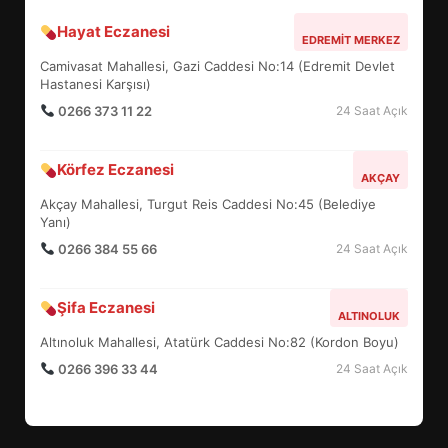
Hayat Eczanesi
BALIKESİR MÜZELERİNDE SÜRE
EDREMIT MERKEZ
UZATILDI: NE DEĞİŞTİ?
Camivasat Mahallesi, Gazi Caddesi No:14 (Edremit Devlet
5
Hastanesi Karşısı)
0266 373 11 22
24 Saat Açık
BURHANİYE SATRANÇ
Körfez Eczanesi
TURNUVASI KAYITLARI NEYİ
AKÇAY
DEĞİŞTİRİYOR?
Akçay Mahallesi, Turgut Reis Caddesi No:45 (Belediye
6
Yanı)
0266 384 55 66
24 Saat Açık
BURHANİYE BELEDİYESPOR’DA
YENİ YÖNETİM NASIL
Şifa Eczanesi
ALTINOLUK
ŞEKİLLENDİ?
7
Altınoluk Mahallesi, Atatürk Caddesi No:82 (Kordon Boyu)
0266 396 33 44
24 Saat Açık
AYVALIK SU MİRASI İÇİN
HAREKETE GEÇİYOR: GÖZLER
BULUŞMADA