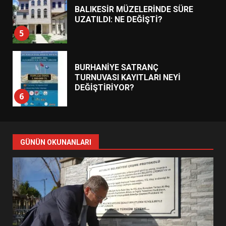
BALIKESİR MÜZELERİNDE SÜRE
UZATILDI: NE DEĞİŞTİ?
5
BURHANİYE SATRANÇ
TURNUVASI KAYITLARI NEYİ
DEĞİŞTİRİYOR?
6
BURHANİYE BELEDİYESPOR’DA
YENİ YÖNETİM NASIL
GÜNÜN OKUNANLARI
ŞEKİLLENDİ?
7
AYVALIK SU MİRASI İÇİN
HAREKETE GEÇİYOR: GÖZLER
BULUŞMADA
1