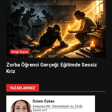
Sevgi Seçen
Zorba Öğrenci Gerçeği: Eğitimde Sessiz
Kriz
YAZARLARIMIZ
Özlem Özkan
Anayasa 66: Vatandaşlık mı, Etnik
Tanım mı?