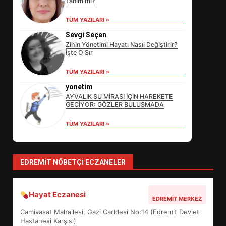
Tanım mı?
TÜM YAZILARI »
Sevgi Seçen
Zihin Yönetimi Hayatı Nasıl Değiştirir?
İşte O Sır
EİB’DE KRİTİK ATAMA:
TÜM YAZILARI »
SÜRDÜRÜLEBİLİRLİKTE NE
DEĞİŞECEK?
yonetim
3
AYVALIK SU MİRASI İÇİN HAREKETE
GEÇİYOR: GÖZLER BULUŞMADA
TÜM YAZILARI »
EDREMİT’İN GURURU TÜRKİYE
FİNALİNDE NE BAŞARDI?
4
EDREMIT NÖBETÇI ECZANELER
Hayat Eczanesi
BALIKESİR MÜZELERİNDE SÜRE
EDREMIT MERKEZ
UZATILDI: NE DEĞİŞTİ?
Camivasat Mahallesi, Gazi Caddesi No:14 (Edremit Devlet
5
Hastanesi Karşısı)