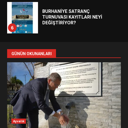
BURHANİYE SATRANÇ
TURNUVASI KAYITLARI NEYİ
DEĞİŞTİRİYOR?
6
BURHANİYE BELEDİYESPOR’DA
YENİ YÖNETİM NASIL
GÜNÜN OKUNANLARI
ŞEKİLLENDİ?
7
AYVALIK SU MİRASI İÇİN
HAREKETE GEÇİYOR: GÖZLER
BULUŞMADA
1
ESA 2026’DA TÜRK BAHARATI
Ayvalık
NEYİ TEMSİL ETTİ?