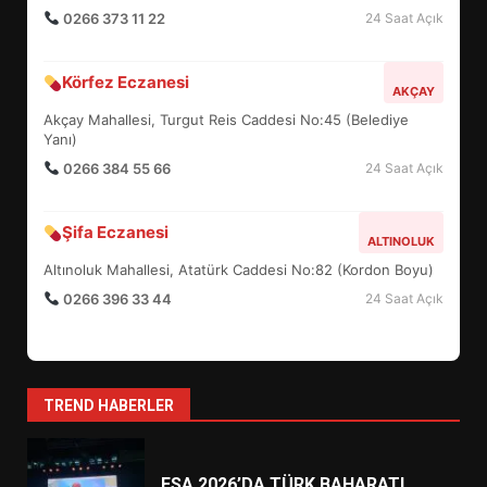
0266 373 11 22
24 Saat Açık
BURHANİYE SATRANÇ
Körfez Eczanesi
TURNUVASI KAYITLARI NEYİ
AKÇAY
DEĞİŞTİRİYOR?
Akçay Mahallesi, Turgut Reis Caddesi No:45 (Belediye
6
Yanı)
0266 384 55 66
24 Saat Açık
BURHANİYE BELEDİYESPOR’DA
YENİ YÖNETİM NASIL
Şifa Eczanesi
ALTINOLUK
ŞEKİLLENDİ?
7
Altınoluk Mahallesi, Atatürk Caddesi No:82 (Kordon Boyu)
0266 396 33 44
24 Saat Açık
AYVALIK SU MİRASI İÇİN
HAREKETE GEÇİYOR: GÖZLER
BULUŞMADA
1
TREND HABERLER
ESA 2026’DA TÜRK BAHARATI