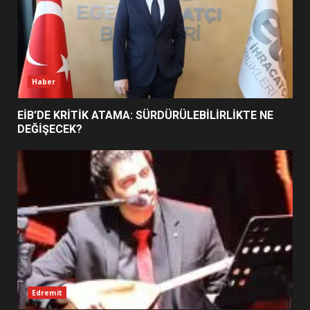
BURHANİYE SATRANÇ
TURNUVASI KAYITLARI NEYİ
DEĞİŞTİRİYOR?
6
Haber
BURHANİYE BELEDİYESPOR’DA
YENİ YÖNETİM NASIL
EİB’DE KRİTİK ATAMA: SÜRDÜRÜLEBİLİRLİKTE NE
ŞEKİLLENDİ?
DEĞİŞECEK?
7
Edremit