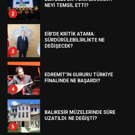
NEYİ TEMSİL ETTİ?
2
EİB’DE KRİTİK ATAMA:
SÜRDÜRÜLEBİLİRLİKTE NE
DEĞİŞECEK?
3
EDREMİT’İN GURURU TÜRKİYE
FİNALİNDE NE BAŞARDI?
4
BALIKESİR MÜZELERİNDE SÜRE
UZATILDI: NE DEĞİŞTİ?
5