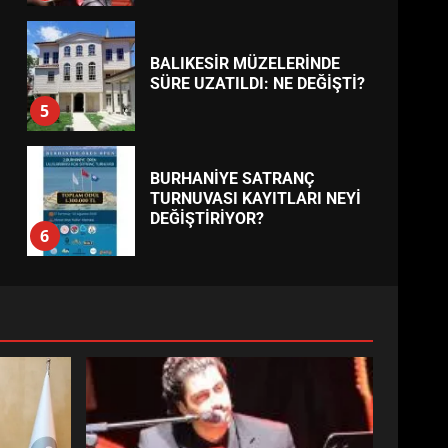
BALIKESİR MÜZELERİNDE
SÜRE UZATILDI: NE DEĞİŞTİ?
5
BURHANİYE SATRANÇ
TURNUVASI KAYITLARI NEYİ
DEĞİŞTİRİYOR?
6
BURHANİYE
BELEDİYESPOR’DA YENİ
YÖNETİM NASIL ŞEKİLLENDİ?
7
AYVALIK SU MİRASI İÇİN