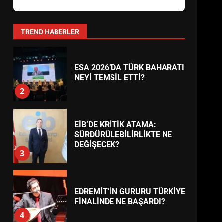
AYVALIK SU MİRASI İÇİN
HAREKETE GEÇİYOR: GÖZLER
BULUŞMADA
1
TREND HABERLER
ESA 2026’DA TÜRK BAHARATI
NEYİ TEMSİL ETTİ?
2
EİB’DE KRİTİK ATAMA:
SÜRDÜRÜLEBİLİRLİKTE NE
DEĞİŞECEK?
3
EDREMİT’İN GURURU TÜRKİYE
FİNALİNDE NE BAŞARDI?
4