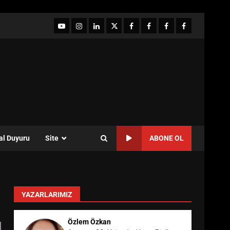
YouTube
Instagram
LinkedIn
twitter
facebook-
Facebook-
Facebook-
Facebook-
1
2
3
Grup
al Duyuru
Site
ABONE OL
YAZARLARIMIZ
Özlem Özkan