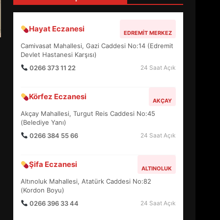
4
Hayat Eczanesi
EDREMIT MERKEZ
BALIKESİR MÜZELERİNDE
Camivasat Mahallesi, Gazi Caddesi No:14 (Edremit
SÜRE UZATILDI: NE DEĞİŞTİ?
Devlet Hastanesi Karşısı)
5
0266 373 11 22
24 Saat Açık
Körfez Eczanesi
BURHANİYE SATRANÇ
AKÇAY
TURNUVASI KAYITLARI NEYİ
Akçay Mahallesi, Turgut Reis Caddesi No:45
DEĞİŞTİRİYOR?
(Belediye Yanı)
6
0266 384 55 66
24 Saat Açık
BURHANİYE
Şifa Eczanesi
BELEDİYESPOR’DA YENİ
ALTINOLUK
YÖNETİM NASIL ŞEKİLLENDİ?
Altınoluk Mahallesi, Atatürk Caddesi No:82
7
(Kordon Boyu)
0266 396 33 44
24 Saat Açık