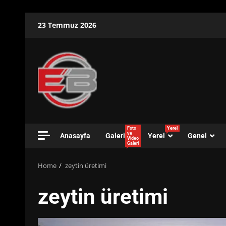
Skip
23 Temmuz 2026
to
content
Foto
Yerel
ve
Anasayfa
Galeri
Yerel
Genel
Video
Galeri
Home
zeytin üretimi
zeytin üretimi