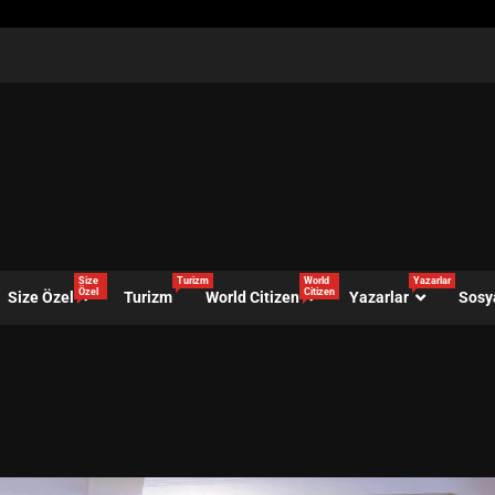
Size
Turizm
World
Yazarlar
Özel
Citizen
Size Özel
Turizm
World Citizen
Yazarlar
Sosy