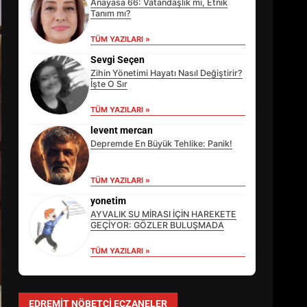
Anayasa 66: Vatandaşlık mı, Etnik
Tanım mı?
TÜM YAZILARI »
Sevgi Seçen
Zihin Yönetimi Hayatı Nasıl Değiştirir?
İşte O Sır
TÜM YAZILARI »
levent mercan
Depremde En Büyük Tehlike: Panik!
TÜM YAZILARI »
EİB’DE KRİTİK ATAMA:
SÜRDÜRÜLEBİLİRLİKTE NE
yonetim
DEĞİŞECEK?
AYVALIK SU MİRASI İÇİN HAREKETE
3
GEÇİYOR: GÖZLER BULUŞMADA
TÜM YAZILARI »
EDREMİT’İN GURURU TÜRKİYE
FİNALİNDE NE BAŞARDI?
EDREMIT NÖBETÇI ECZANELER