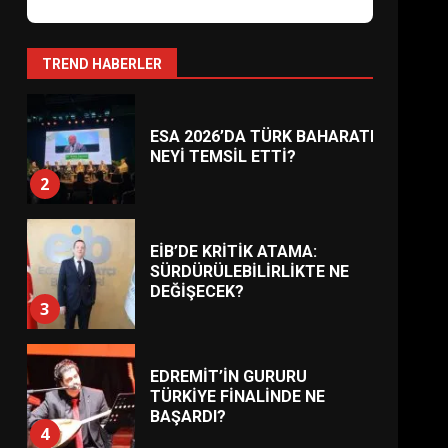
AYVALIK SU MİRASI İÇİN
HAREKETE GEÇİYOR: GÖZLER
BULUŞMADA
1
TREND HABERLER
ESA 2026’DA TÜRK BAHARATI
NEYİ TEMSİL ETTİ?
2
EİB’DE KRİTİK ATAMA:
SÜRDÜRÜLEBİLİRLİKTE NE
DEĞİŞECEK?
3
EDREMİT’İN GURURU
TÜRKİYE FİNALİNDE NE
BAŞARDI?
4