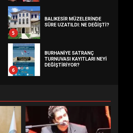
BALIKESİR MÜZELERİNDE
SÜRE UZATILDI: NE DEĞİŞTİ?
5
BURHANİYE SATRANÇ
TURNUVASI KAYITLARI NEYİ
DEĞİŞTİRİYOR?
6
BURHANİYE
BELEDİYESPOR’DA YENİ
YÖNETİM NASIL ŞEKİLLENDİ?
7
AYVALIK SU MİRASI İÇİN