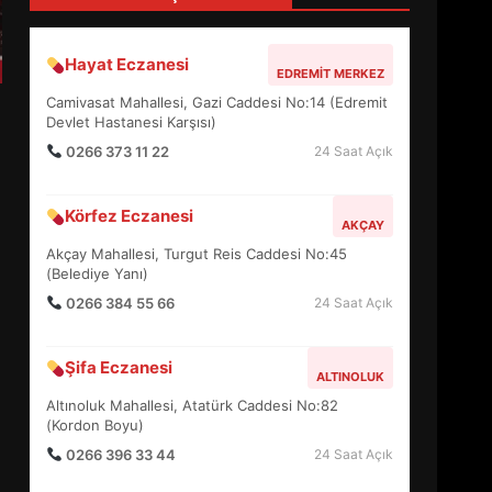
4
Hayat Eczanesi
EDREMIT MERKEZ
BALIKESİR MÜZELERİNDE
Camivasat Mahallesi, Gazi Caddesi No:14 (Edremit
SÜRE UZATILDI: NE DEĞİŞTİ?
Devlet Hastanesi Karşısı)
5
0266 373 11 22
24 Saat Açık
Körfez Eczanesi
BURHANİYE SATRANÇ
AKÇAY
TURNUVASI KAYITLARI NEYİ
Akçay Mahallesi, Turgut Reis Caddesi No:45
DEĞİŞTİRİYOR?
(Belediye Yanı)
6
0266 384 55 66
24 Saat Açık
BURHANİYE
Şifa Eczanesi
BELEDİYESPOR’DA YENİ
ALTINOLUK
YÖNETİM NASIL ŞEKİLLENDİ?
Altınoluk Mahallesi, Atatürk Caddesi No:82
7
(Kordon Boyu)
0266 396 33 44
24 Saat Açık