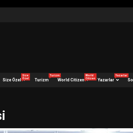
Size
Turizm
World
Yazarlar
Özel
Citizen
Size Özel
Turizm
World Citizen
Yazarlar
So
i