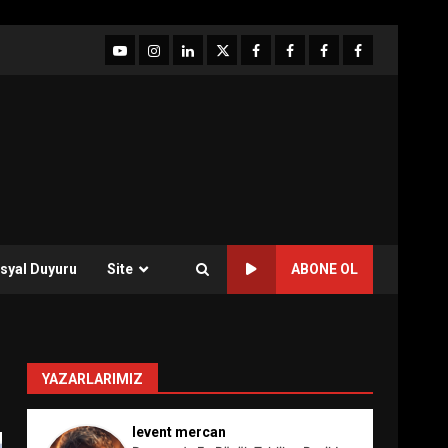
YouTube
Instagram
LinkedIn
twitter
facebook-
Facebook-
Facebook-
Facebook-
1
2
3
Grup
syal Duyuru
Site
ABONE OL
YAZARLARIMIZ
levent mercan