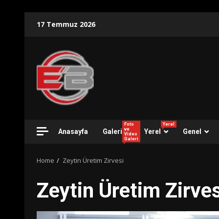
Skip
17 Temmuz 2026
to
content
Foto
Yerel
ve
Anasayfa
Galeri
Yerel
Genel
Video
Galeri
Home
Zeytin Üretim Zirvesi
Zeytin Üretim Zirves