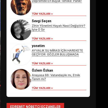
Depremde En Büyük Tehlike: Panik!
TÜM YAZILARI »
Sevgi Seçen
Zihin Yönetimi Hayatı Nasıl Değiştirir?
İşte O Sır
TÜM YAZILARI »
yonetim
AYVALIK SU MİRASI İÇİN HAREKETE
GEÇİYOR: GÖZLER BULUŞMADA
TÜM YAZILARI »
EİB’DE KRİTİK ATAMA:
SÜRDÜRÜLEBİLİRLİKTE NE
Özlem Özkan
DEĞİŞECEK?
Anayasa 66: Vatandaşlık mı, Etnik
3
Tanım mı?
TÜM YAZILARI »
EDREMİT’İN GURURU
TÜRKİYE FİNALİNDE NE
BAŞARDI?
EDREMIT NÖBETÇI ECZANELER