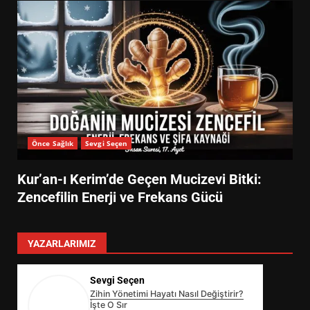
Önce Sağlık
Sevgi Seçen
Kur’an-ı Kerim’de Geçen Mucizevi Bitki:
Zencefilin Enerji ve Frekans Gücü
YAZARLARIMIZ
Sevgi Seçen
Zihin Yönetimi Hayatı Nasıl Değiştirir?
İşte O Sır