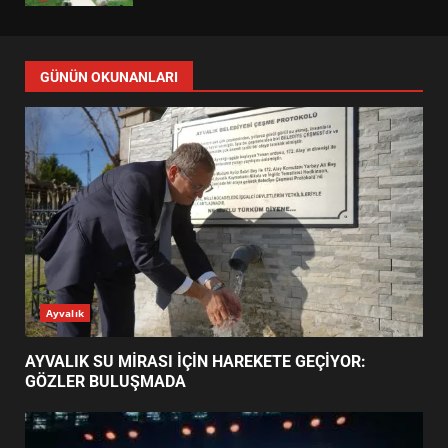
BALIKESİR MÜZELERİNDE SÜRE
UZATILDI: NE DEĞİŞTİ?
5
BURHANİYE SATRANÇ
TURNUVASI KAYITLARI NEYİ
GÜNÜN OKUNANLARI
DEĞİŞTİRİYOR?
6
BURHANİYE BELEDİYESPOR’DA
YENİ YÖNETİM NASIL
ŞEKİLLENDİ?
7
AYVALIK SU MİRASI İÇİN
Ayvalık
HAREKETE GEÇİYOR: GÖZLER
BULUŞMADA