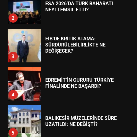
BULUŞMADA
1
ESA 2026’DA TÜRK BAHARATI
NEYİ TEMSİL ETTİ?
2
EİB’DE KRİTİK ATAMA:
SÜRDÜRÜLEBİLİRLİKTE NE
DEĞİŞECEK?
3
EDREMİT’İN GURURU TÜRKİYE
FİNALİNDE NE BAŞARDI?
4