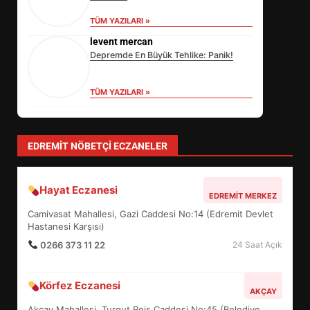
TÜM YAZILARI »
levent mercan
Depremde En Büyük Tehlike: Panik!
TÜM YAZILARI »
Özlem Özkan
Anayasa 66: Vatandaşlık mı, Etnik
Tanım mı?
TÜM YAZILARI »
EİB’DE KRİTİK ATAMA:
SÜRDÜRÜLEBİLİRLİKTE NE
DEĞİŞECEK?
3
EDREMIT NÖBETÇI ECZANELER
Hayat Eczanesi
EDREMİT’İN GURURU TÜRKİYE
EDREMIT MERKEZ
FİNALİNDE NE BAŞARDI?
Camivasat Mahallesi, Gazi Caddesi No:14 (Edremit Devlet
4
Hastanesi Karşısı)