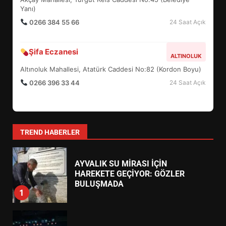
0266 373 11 22
24 Saat Açık
BALIKESİR MÜZELERİNDE SÜRE
Körfez Eczanesi
AKÇAY
UZATILDI: NE DEĞİŞTİ?
Akçay Mahallesi, Turgut Reis Caddesi No:45 (Belediye
5
Yanı)
0266 384 55 66
24 Saat Açık
BURHANİYE SATRANÇ
TURNUVASI KAYITLARI NEYİ
Şifa Eczanesi
ALTINOLUK
DEĞİŞTİRİYOR?
6
Altınoluk Mahallesi, Atatürk Caddesi No:82 (Kordon Boyu)
0266 396 33 44
24 Saat Açık
BURHANİYE BELEDİYESPOR’DA
YENİ YÖNETİM NASIL
ŞEKİLLENDİ?
7
TREND HABERLER
AYVALIK SU MİRASI İÇİN
HAREKETE GEÇİYOR: GÖZLER