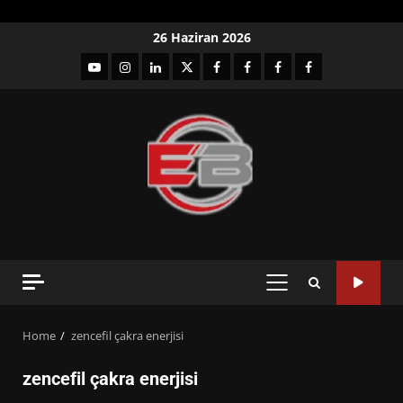
Skip
26 Haziran 2026
to
YouTube
Instagram
LinkedIn
twitter
facebook-
Facebook-
Facebook-
Facebook-
content
1
2
3
Grup
PRIMARY
MENU
Home
zencefil çakra enerjisi
zencefil çakra enerjisi