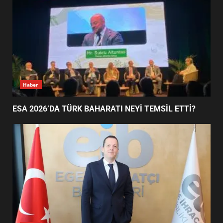
NEYİ TEMSİL ETTİ?
2
EİB’DE KRİTİK ATAMA:
SÜRDÜRÜLEBİLİRLİKTE NE
DEĞİŞECEK?
3
Haber
ESA 2026’DA TÜRK BAHARATI NEYİ TEMSİL ETTİ?
EDREMİT’İN GURURU TÜRKİYE
FİNALİNDE NE BAŞARDI?
4
BALIKESİR MÜZELERİNDE SÜRE
UZATILDI: NE DEĞİŞTİ?
5