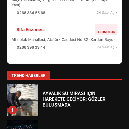
5
Yanı)
0266 384 55 66
24 Saat Açık
BURHANİYE SATRANÇ
TURNUVASI KAYITLARI NEYİ
Şifa Eczanesi
ALTINOLUK
DEĞİŞTİRİYOR?
6
Altınoluk Mahallesi, Atatürk Caddesi No:82 (Kordon Boyu)
0266 396 33 44
24 Saat Açık
BURHANİYE BELEDİYESPOR’DA
YENİ YÖNETİM NASIL
ŞEKİLLENDİ?
7
TREND HABERLER
AYVALIK SU MİRASI İÇİN
HAREKETE GEÇİYOR: GÖZLER
BULUŞMADA
1