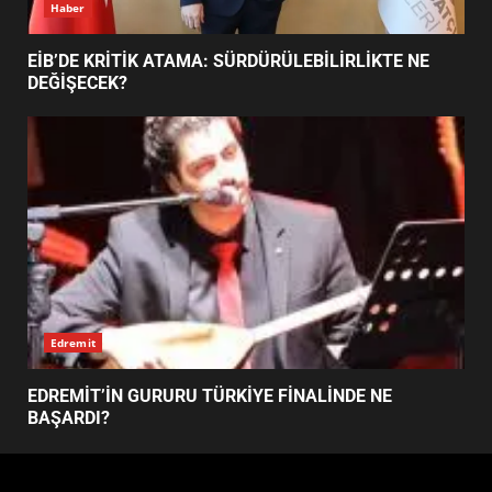
Haber
BURHANİYE SATRANÇ
TURNUVASI KAYITLARI NEYİ
EİB’DE KRİTİK ATAMA: SÜRDÜRÜLEBİLİRLİKTE NE
DEĞİŞTİRİYOR?
DEĞİŞECEK?
6
BURHANİYE BELEDİYESPOR’DA
YENİ YÖNETİM NASIL
ŞEKİLLENDİ?
7
Edremit
EDREMİT’İN GURURU TÜRKİYE FİNALİNDE NE
BAŞARDI?
Copyright © 2026 Ezberbozan Medya için