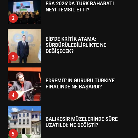
ESA 2026’DA TÜRK BAHARATI
NEYİ TEMSİL ETTİ?
2
EİB’DE KRİTİK ATAMA:
SÜRDÜRÜLEBİLİRLİKTE NE
DEĞİŞECEK?
3
EDREMİT’İN GURURU TÜRKİYE
FİNALİNDE NE BAŞARDI?
4
BALIKESİR MÜZELERİNDE SÜRE
UZATILDI: NE DEĞİŞTİ?
5