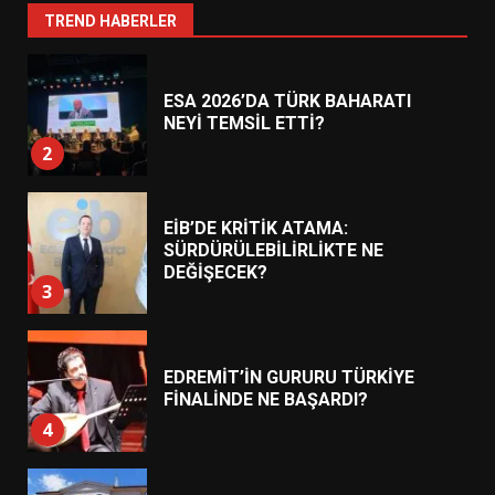
1
TREND HABERLER
ESA 2026’DA TÜRK BAHARATI
NEYİ TEMSİL ETTİ?
2
EİB’DE KRİTİK ATAMA:
SÜRDÜRÜLEBİLİRLİKTE NE
DEĞİŞECEK?
3
EDREMİT’İN GURURU TÜRKİYE
FİNALİNDE NE BAŞARDI?
4