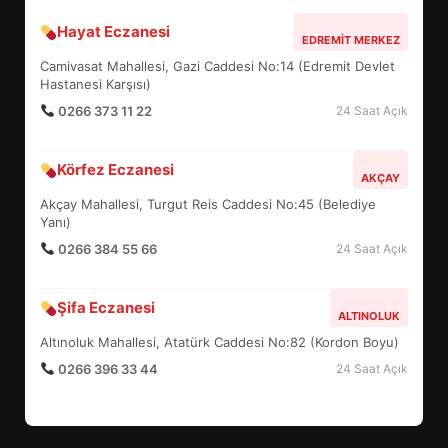
Hayat Eczanesi
BALIKESİR MÜZELERİNDE SÜRE
EDREMIT MERKEZ
UZATILDI: NE DEĞİŞTİ?
Camivasat Mahallesi, Gazi Caddesi No:14 (Edremit Devlet
5
Hastanesi Karşısı)
0266 373 11 22
24 Saat Açık
BURHANİYE SATRANÇ
Körfez Eczanesi
TURNUVASI KAYITLARI NEYİ
AKÇAY
DEĞİŞTİRİYOR?
Akçay Mahallesi, Turgut Reis Caddesi No:45 (Belediye
6
Yanı)
0266 384 55 66
24 Saat Açık
BURHANİYE BELEDİYESPOR’DA
YENİ YÖNETİM NASIL
Şifa Eczanesi
ALTINOLUK
ŞEKİLLENDİ?
7
Altınoluk Mahallesi, Atatürk Caddesi No:82 (Kordon Boyu)
0266 396 33 44
24 Saat Açık
AYVALIK SU MİRASI İÇİN
HAREKETE GEÇİYOR: GÖZLER
BULUŞMADA