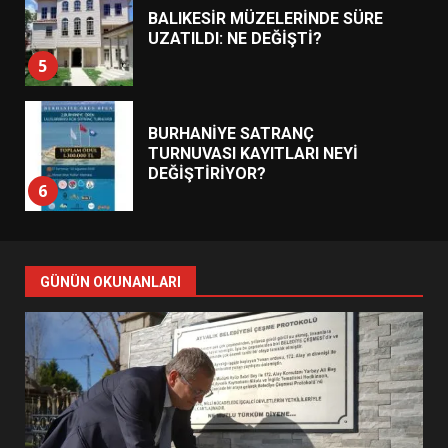
BALIKESİR MÜZELERİNDE SÜRE
UZATILDI: NE DEĞİŞTİ?
5
BURHANİYE SATRANÇ
TURNUVASI KAYITLARI NEYİ
DEĞİŞTİRİYOR?
6
BURHANİYE BELEDİYESPOR’DA
YENİ YÖNETİM NASIL
GÜNÜN OKUNANLARI
ŞEKİLLENDİ?
7
AYVALIK SU MİRASI İÇİN
HAREKETE GEÇİYOR: GÖZLER
BULUŞMADA
1