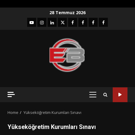
Skip
28 Temmuz 2026
to
YouTube
Instagram
LinkedIn
twitter
facebook-
Facebook-
Facebook-
Facebook-
content
1
2
3
Grup
PRIMARY
MENU
Home
Yükseköğretim Kurumları Sınavı
Yükseköğretim Kurumları Sınavı