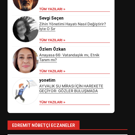
TÜM YAZILARI »
Sevgi Seçen
Zihin Yönetimi Hayatı Nasıl Değiştirir?
İşte O Sır
TÜM YAZILARI »
Özlem Özkan
Anayasa 66: Vatandaşlık mı, Etnik
Tanım mı?
EİB’DE KRİTİK ATAMA:
TÜM YAZILARI »
SÜRDÜRÜLEBİLİRLİKTE NE
DEĞİŞECEK?
yonetim
3
AYVALIK SU MİRASI İÇİN HAREKETE
GEÇİYOR: GÖZLER BULUŞMADA
TÜM YAZILARI »
EDREMİT’İN GURURU TÜRKİYE
FİNALİNDE NE BAŞARDI?
4
EDREMIT NÖBETÇI ECZANELER