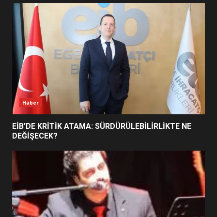
UZATILDI: NE DEĞİŞTİ?
5
BURHANİYE SATRANÇ
TURNUVASI KAYITLARI NEYİ
DEĞİŞTİRİYOR?
6
Haber
BURHANİYE BELEDİYESPOR’DA
YENİ YÖNETİM NASIL
EİB’DE KRİTİK ATAMA: SÜRDÜRÜLEBİLİRLİKTE NE
ŞEKİLLENDİ?
DEĞİŞECEK?
7