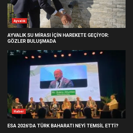
ESA 2026’DA TÜRK BAHARATI
Ayvalık
NEYİ TEMSİL ETTİ?
2
AYVALIK SU MİRASI İÇİN HAREKETE GEÇİYOR:
GÖZLER BULUŞMADA
EİB’DE KRİTİK ATAMA:
SÜRDÜRÜLEBİLİRLİKTE NE
DEĞİŞECEK?
3
EDREMİT’İN GURURU TÜRKİYE
FİNALİNDE NE BAŞARDI?
4
Haber
ESA 2026’DA TÜRK BAHARATI NEYİ TEMSİL ETTİ?
BALIKESİR MÜZELERİNDE SÜRE