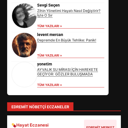
Sevgi Seçen
Zihin Yönetimi Hayatı Nasıl Değiştirir?
İşte O Sır
TÜM YAZILARI »
levent mercan
Depremde En Büyük Tehlike: Panik!
TÜM YAZILARI »
yonetim
AYVALIK SU MİRASI İÇİN HAREKETE
GEÇİYOR: GÖZLER BULUŞMADA
TÜM YAZILARI »
EİB’DE KRİTİK ATAMA:
SÜRDÜRÜLEBİLİRLİKTE NE
DEĞİŞECEK?
3
EDREMIT NÖBETÇI ECZANELER
Hayat Eczanesi
EDREMİT’İN GURURU TÜRKİYE
EDREMIT MERKEZ