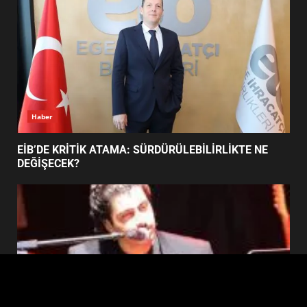
4
BALIKESİR MÜZELERİNDE SÜRE
UZATILDI: NE DEĞİŞTİ?
5
Haber
BURHANİYE SATRANÇ
TURNUVASI KAYITLARI NEYİ
EİB’DE KRİTİK ATAMA: SÜRDÜRÜLEBİLİRLİKTE NE
DEĞİŞTİRİYOR?
DEĞİŞECEK?
6
BURHANİYE BELEDİYESPOR’DA
YENİ YÖNETİM NASIL
ŞEKİLLENDİ?
7