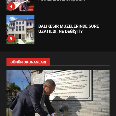
4
BALIKESİR MÜZELERİNDE SÜRE
UZATILDI: NE DEĞİŞTİ?
5
BURHANİYE SATRANÇ
TURNUVASI KAYITLARI NEYİ
GÜNÜN OKUNANLARI
DEĞİŞTİRİYOR?
6
BURHANİYE BELEDİYESPOR’DA
YENİ YÖNETİM NASIL
ŞEKİLLENDİ?
7