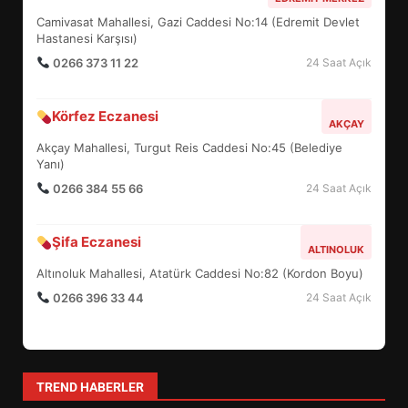
FİNALİNDE NE BAŞARDI?
Camivasat Mahallesi, Gazi Caddesi No:14 (Edremit Devlet
4
Hastanesi Karşısı)
0266 373 11 22
24 Saat Açık
BALIKESİR MÜZELERİNDE SÜRE
Körfez Eczanesi
AKÇAY
UZATILDI: NE DEĞİŞTİ?
Akçay Mahallesi, Turgut Reis Caddesi No:45 (Belediye
5
Yanı)
0266 384 55 66
24 Saat Açık
BURHANİYE SATRANÇ
TURNUVASI KAYITLARI NEYİ
Şifa Eczanesi
ALTINOLUK
DEĞİŞTİRİYOR?
6
Altınoluk Mahallesi, Atatürk Caddesi No:82 (Kordon Boyu)
0266 396 33 44
24 Saat Açık
BURHANİYE BELEDİYESPOR’DA
YENİ YÖNETİM NASIL
ŞEKİLLENDİ?
7
TREND HABERLER