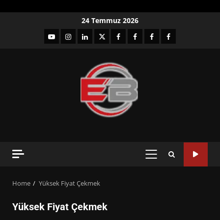
Skip
24 Temmuz 2026
to
YouTube
Instagram
LinkedIn
twitter
facebook-
Facebook-
Facebook-
Facebook-
content
1
2
3
Grup
PRIMARY
MENU
Home
Yüksek Fiyat Çekmek
Yüksek Fiyat Çekmek