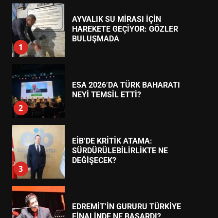
AYVALIK SU MİRASI İÇİN
HAREKETE GEÇİYOR: GÖZLER
BULUŞMADA
1
ESA 2026’DA TÜRK BAHARATI
NEYİ TEMSİL ETTİ?
2
EİB’DE KRİTİK ATAMA:
SÜRDÜRÜLEBİLİRLİKTE NE
DEĞİŞECEK?
3
EDREMİT’İN GURURU TÜRKİYE
FİNALİNDE NE BAŞARDI?