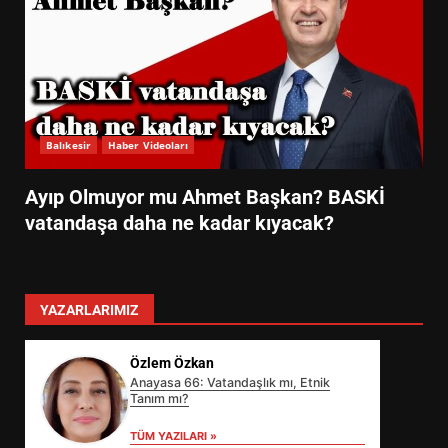
Balıkesir
Haber Videoları
Ayıp Olmuyor mu Ahmet Başkan? BASKİ
vatandaşa daha ne kadar kıyacak?
YAZARLARIMIZ
Özlem Özkan
Anayasa 66: Vatandaşlık mı, Etnik
Tanım mı?
TÜM YAZILARI »