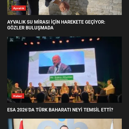
AYVALIK SU MİRASI İÇİN
Ayvalık
HAREKETE GEÇİYOR: GÖZLER
BULUŞMADA
1
AYVALIK SU MİRASI İÇİN HAREKETE GEÇİYOR:
GÖZLER BULUŞMADA
ESA 2026’DA TÜRK BAHARATI
NEYİ TEMSİL ETTİ?
2
EİB’DE KRİTİK ATAMA:
SÜRDÜRÜLEBİLİRLİKTE NE
DEĞİŞECEK?
3
Haber
ESA 2026’DA TÜRK BAHARATI NEYİ TEMSİL ETTİ?
EDREMİT’İN GURURU TÜRKİYE
FİNALİNDE NE BAŞARDI?