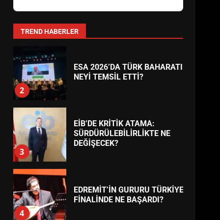
AYVALIK SU MİRASI İÇİN
HAREKETE GEÇİYOR: GÖZLER
BULUŞMADA
1
TREND HABERLER
ESA 2026’DA TÜRK BAHARATI
NEYİ TEMSİL ETTİ?
2
EİB’DE KRİTİK ATAMA:
SÜRDÜRÜLEBİLİRLİKTE NE
DEĞİŞECEK?
3
EDREMİT’İN GURURU TÜRKİYE
FİNALİNDE NE BAŞARDI?
4