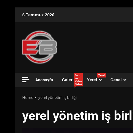
Skip
6 Temmuz 2026
to
content
Foto
Yerel
ve
Anasayfa
Galeri
Yerel
Genel
Video
Galeri
Home
yerel yönetim iş birliği
yerel yönetim iş birl