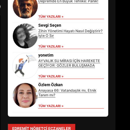
Depremde En Büyük Tehlike: Panik!
TÜM YAZILARI »
Sevgi Seçen
Zihin Yönetimi Hayatı Nasıl Değiştirir?
İşte O Sır
TÜM YAZILARI »
yonetim
AYVALIK SU MİRASI İÇİN HAREKETE
GEÇİYOR: GÖZLER BULUŞMADA
TÜM YAZILARI »
EİB’DE KRİTİK ATAMA:
SÜRDÜRÜLEBİLİRLİKTE NE
Özlem Özkan
DEĞİŞECEK?
Anayasa 66: Vatandaşlık mı, Etnik
3
Tanım mı?
TÜM YAZILARI »
EDREMİT’İN GURURU TÜRKİYE
FİNALİNDE NE BAŞARDI?
EDREMIT NÖBETÇI ECZANELER