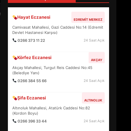
4
Hayat Eczanesi
EDREMIT MERKEZ
BALIKESİR MÜZELERİNDE
Camivasat Mahallesi, Gazi Caddesi No:14 (Edremit
SÜRE UZATILDI: NE DEĞİŞTİ?
Devlet Hastanesi Karşısı)
5
0266 373 11 22
24 Saat Açık
Körfez Eczanesi
BURHANİYE SATRANÇ
AKÇAY
TURNUVASI KAYITLARI NEYİ
Akçay Mahallesi, Turgut Reis Caddesi No:45
DEĞİŞTİRİYOR?
(Belediye Yanı)
6
0266 384 55 66
24 Saat Açık
BURHANİYE
Şifa Eczanesi
BELEDİYESPOR’DA YENİ
ALTINOLUK
YÖNETİM NASIL ŞEKİLLENDİ?
Altınoluk Mahallesi, Atatürk Caddesi No:82
7
(Kordon Boyu)
0266 396 33 44
24 Saat Açık