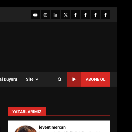
YouTube
Instagram
LinkedIn
twitter
facebook-
Facebook-
Facebook-
Facebook-
1
2
3
Grup
al Duyuru
Site
ABONE OL
YAZARLARIMIZ
levent mercan