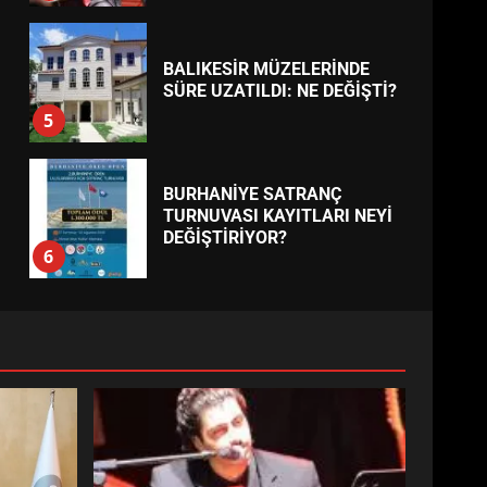
BALIKESİR MÜZELERİNDE
SÜRE UZATILDI: NE DEĞİŞTİ?
5
BURHANİYE SATRANÇ
TURNUVASI KAYITLARI NEYİ
DEĞİŞTİRİYOR?
6
BURHANİYE
BELEDİYESPOR’DA YENİ
YÖNETİM NASIL ŞEKİLLENDİ?
7
AYVALIK SU MİRASI İÇİN