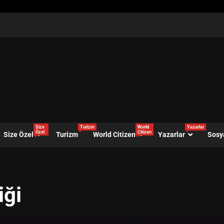
Size
Turizm
World
Yazarlar
Özel
Citizen
Size Özel
Turizm
World Citizen
Yazarlar
Sosy
iği