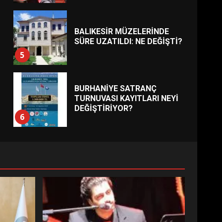
BALIKESİR MÜZELERİNDE
SÜRE UZATILDI: NE DEĞİŞTİ?
5
BURHANİYE SATRANÇ
TURNUVASI KAYITLARI NEYİ
DEĞİŞTİRİYOR?
6
BURHANİYE
BELEDİYESPOR’DA YENİ
YÖNETİM NASIL ŞEKİLLENDİ?
7
AYVALIK SU MİRASI İÇİN