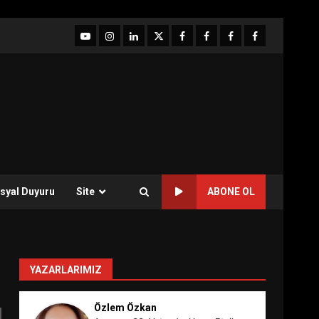
YouTube
Instagram
LinkedIn
twitter
facebook-
Facebook-
Facebook-
Facebook-
1
2
3
Grup
syal Duyuru
Site
ABONE OL
YAZARLARIMIZ
Özlem Özkan