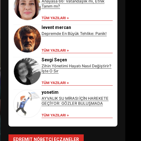
Anayasa 66: Vatandaşlık mı, Etnik
Tanım mı?
TÜM YAZILARI »
levent mercan
Depremde En Büyük Tehlike: Panik!
TÜM YAZILARI »
Sevgi Seçen
Zihin Yönetimi Hayatı Nasıl Değiştirir?
İşte O Sır
TÜM YAZILARI »
EİB’DE KRİTİK ATAMA:
SÜRDÜRÜLEBİLİRLİKTE NE
yonetim
DEĞİŞECEK?
AYVALIK SU MİRASI İÇİN HAREKETE
3
GEÇİYOR: GÖZLER BULUŞMADA
TÜM YAZILARI »
EDREMİT’İN GURURU
TÜRKİYE FİNALİNDE NE
BAŞARDI?
EDREMIT NÖBETÇI ECZANELER