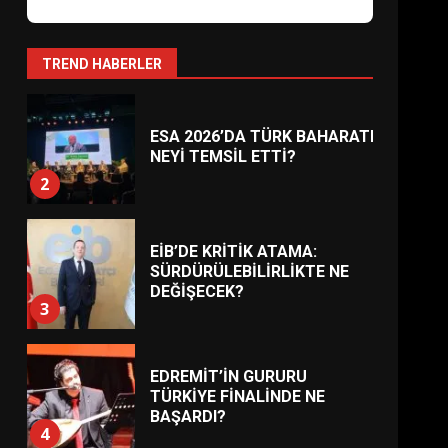
AYVALIK SU MİRASI İÇİN
HAREKETE GEÇİYOR: GÖZLER
BULUŞMADA
1
TREND HABERLER
ESA 2026’DA TÜRK BAHARATI
NEYİ TEMSİL ETTİ?
2
EİB’DE KRİTİK ATAMA:
SÜRDÜRÜLEBİLİRLİKTE NE
DEĞİŞECEK?
3
EDREMİT’İN GURURU
TÜRKİYE FİNALİNDE NE
BAŞARDI?
4