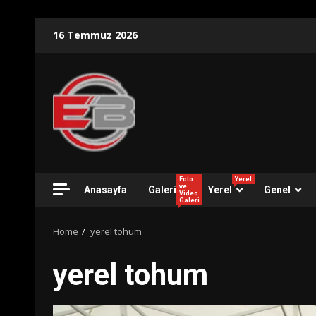
Skip
16 Temmuz 2026
to
content
Foto
Yerel
ve
Anasayfa
Galeri
Yerel
Genel
Video
Galeri
Home
yerel tohum
yerel tohum