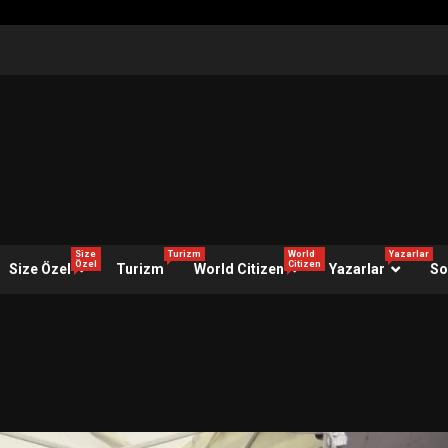
Size
Turizm
World
Yazarlar
Özel
Citizen
Size Özel
Turizm
World Citizen
Yazarlar
So