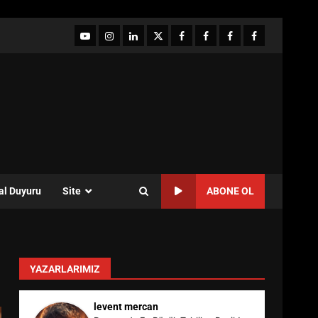
YouTube
Instagram
LinkedIn
twitter
facebook-
Facebook-
Facebook-
Facebook-
1
2
3
Grup
al Duyuru
Site
ABONE OL
YAZARLARIMIZ
levent mercan