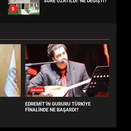
EDREMİT’İN GURURU TÜRKİYE
FİNALİNDE NE BAŞARDI?
4
BALIKESİR MÜZELERİNDE
SÜRE UZATILDI: NE DEĞİŞTİ?
5
BURHANİYE SATRANÇ
TURNUVASI KAYITLARI NEYİ
DEĞİŞTİRİYOR?
6
BURHANİYE