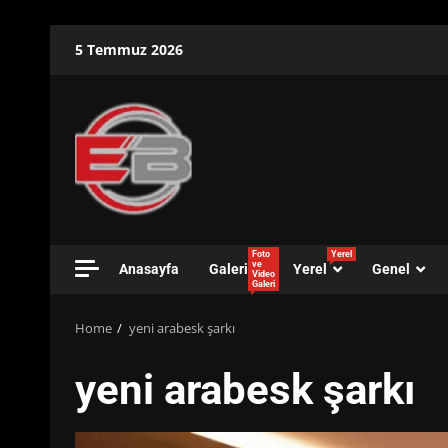
Skip
5 Temmuz 2026
to
content
Foto
Yerel
ve
Anasayfa
Galeri
Yerel
Genel
Video
Galeri
Home
yeni arabesk şarkı
yeni arabesk şarkı