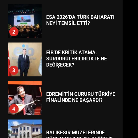
BURHANİYE
BELEDİYESPOR’DA YENİ
YÖNETİM NASIL ŞEKİLLENDİ?
7
TREND HABERLER
AYVALIK SU MİRASI İÇİN
HAREKETE GEÇİYOR: GÖZLER
BULUŞMADA
1
ESA 2026’DA TÜRK BAHARATI
NEYİ TEMSİL ETTİ?
2
EİB’DE KRİTİK ATAMA:
SÜRDÜRÜLEBİLİRLİKTE NE
DEĞİŞECEK?
3