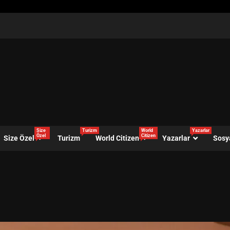
Size
Turizm
World
Yazarlar
Özel
Citizen
Size Özel
Turizm
World Citizen
Yazarlar
Sosy