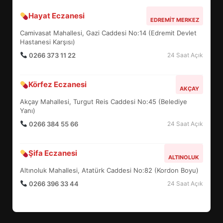
Hayat Eczanesi
BALIKESİR MÜZELERİNDE SÜRE
EDREMIT MERKEZ
UZATILDI: NE DEĞİŞTİ?
Camivasat Mahallesi, Gazi Caddesi No:14 (Edremit Devlet
5
Hastanesi Karşısı)
0266 373 11 22
24 Saat Açık
BURHANİYE SATRANÇ
Körfez Eczanesi
TURNUVASI KAYITLARI NEYİ
AKÇAY
DEĞİŞTİRİYOR?
Akçay Mahallesi, Turgut Reis Caddesi No:45 (Belediye
6
Yanı)
0266 384 55 66
24 Saat Açık
BURHANİYE BELEDİYESPOR’DA
YENİ YÖNETİM NASIL
Şifa Eczanesi
ALTINOLUK
ŞEKİLLENDİ?
7
Altınoluk Mahallesi, Atatürk Caddesi No:82 (Kordon Boyu)
0266 396 33 44
24 Saat Açık
AYVALIK SU MİRASI İÇİN
HAREKETE GEÇİYOR: GÖZLER
BULUŞMADA