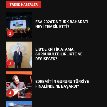
1
TREND HABERLER
ESA 2026’DA TÜRK BAHARATI
NEYİ TEMSİL ETTİ?
2
EİB’DE KRİTİK ATAMA:
SÜRDÜRÜLEBİLİRLİKTE NE
DEĞİŞECEK?
3
EDREMİT’İN GURURU TÜRKİYE
FİNALİNDE NE BAŞARDI?
4