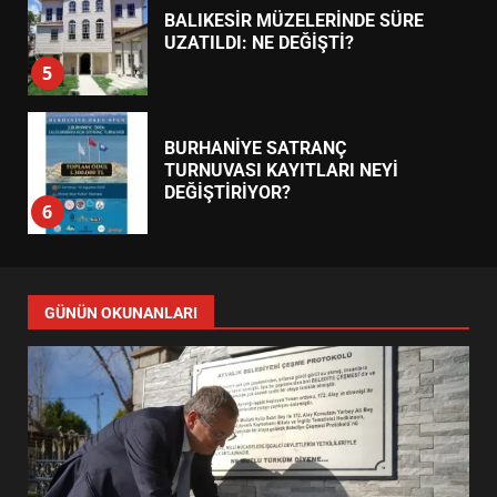
BALIKESİR MÜZELERİNDE SÜRE
UZATILDI: NE DEĞİŞTİ?
5
BURHANİYE SATRANÇ
TURNUVASI KAYITLARI NEYİ
DEĞİŞTİRİYOR?
6
BURHANİYE BELEDİYESPOR’DA
YENİ YÖNETİM NASIL
GÜNÜN OKUNANLARI
ŞEKİLLENDİ?
7
AYVALIK SU MİRASI İÇİN
HAREKETE GEÇİYOR: GÖZLER
BULUŞMADA
1