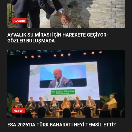
ESA 2026’DA TÜRK BAHARATI
Ayvalık
NEYİ TEMSİL ETTİ?
2
AYVALIK SU MİRASI İÇİN HAREKETE GEÇİYOR:
GÖZLER BULUŞMADA
EİB’DE KRİTİK ATAMA:
SÜRDÜRÜLEBİLİRLİKTE NE
DEĞİŞECEK?
3
EDREMİT’İN GURURU TÜRKİYE
FİNALİNDE NE BAŞARDI?
4
Haber
ESA 2026’DA TÜRK BAHARATI NEYİ TEMSİL ETTİ?
BALIKESİR MÜZELERİNDE SÜRE