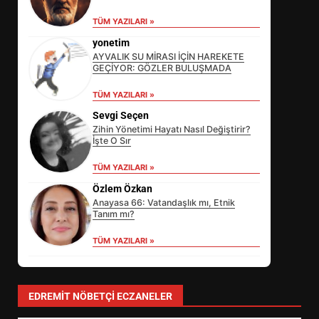
TÜM YAZILARI »
yonetim
AYVALIK SU MİRASI İÇİN HAREKETE
GEÇİYOR: GÖZLER BULUŞMADA
TÜM YAZILARI »
Sevgi Seçen
Zihin Yönetimi Hayatı Nasıl Değiştirir?
İşte O Sır
EİB’DE KRİTİK ATAMA:
TÜM YAZILARI »
SÜRDÜRÜLEBİLİRLİKTE NE
Özlem Özkan
DEĞİŞECEK?
3
Anayasa 66: Vatandaşlık mı, Etnik
Tanım mı?
TÜM YAZILARI »
EDREMİT’İN GURURU TÜRKİYE
FİNALİNDE NE BAŞARDI?
4
EDREMIT NÖBETÇI ECZANELER