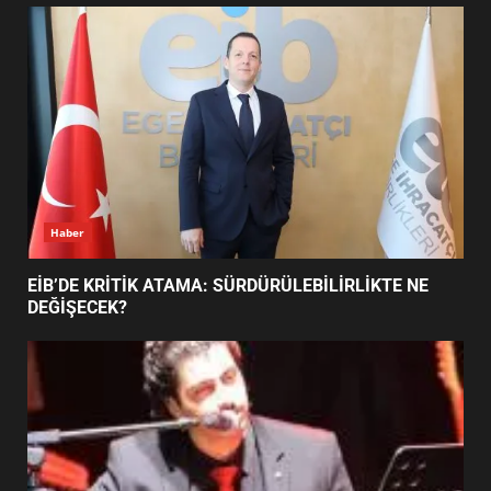
UZATILDI: NE DEĞİŞTİ?
5
BURHANİYE SATRANÇ
TURNUVASI KAYITLARI NEYİ
DEĞİŞTİRİYOR?
6
Haber
BURHANİYE BELEDİYESPOR’DA
YENİ YÖNETİM NASIL
EİB’DE KRİTİK ATAMA: SÜRDÜRÜLEBİLİRLİKTE NE
ŞEKİLLENDİ?
DEĞİŞECEK?
7