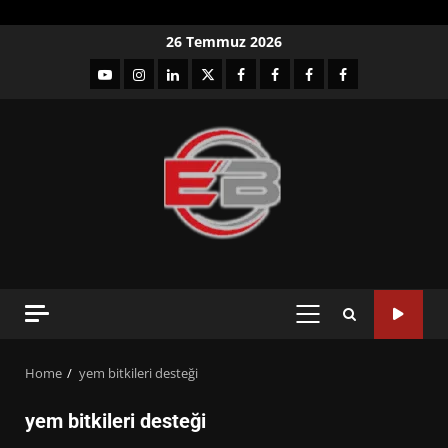
Skip
26 Temmuz 2026
to
YouTube
Instagram
LinkedIn
twitter
facebook-
Facebook-
Facebook-
Facebook-
content
1
2
3
Grup
PRIMARY
MENU
Home
yem bitkileri desteği
yem bitkileri desteği