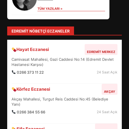
TÜM YAZILARI »
Özlem Özkan
Anayasa 66: Vatandaşlık mı, Etnik
Tanım mı?
TÜM YAZILARI »
levent mercan
Depremde En Büyük Tehlike: Panik!
TÜM YAZILARI »
yonetim
AYVALIK SU MİRASI İÇİN HAREKETE
GEÇİYOR: GÖZLER BULUŞMADA
TÜM YAZILARI »
EİB’DE KRİTİK ATAMA:
SÜRDÜRÜLEBİLİRLİKTE NE
DEĞİŞECEK?
3
EDREMIT NÖBETÇI ECZANELER