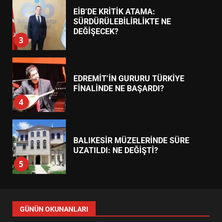
7
TREND HABERLER
AYVALIK SU MİRASI İÇİN
HAREKETE GEÇİYOR: GÖZLER
BULUŞMADA
1
ESA 2026’DA TÜRK BAHARATI
NEYİ TEMSİL ETTİ?
2
EİB’DE KRİTİK ATAMA:
SÜRDÜRÜLEBİLİRLİKTE NE
DEĞİŞECEK?
3