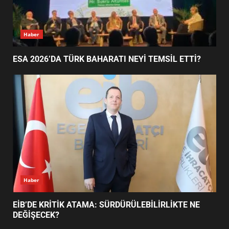
AYVALIK SU MİRASI İÇİN
Ayvalık
HAREKETE GEÇİYOR: GÖZLER
BULUŞMADA
1
AYVALIK SU MİRASI İÇİN HAREKETE GEÇİYOR:
GÖZLER BULUŞMADA
ESA 2026’DA TÜRK BAHARATI
NEYİ TEMSİL ETTİ?
2
EİB’DE KRİTİK ATAMA:
SÜRDÜRÜLEBİLİRLİKTE NE
DEĞİŞECEK?
3
Haber
ESA 2026’DA TÜRK BAHARATI NEYİ TEMSİL ETTİ?
EDREMİT’İN GURURU TÜRKİYE