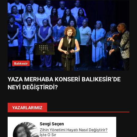
Balıkesir
YAZA MERHABA KONSERİ BALIKESİR’DE
NEYİ DEĞİŞTİRDİ?
YAZARLARIMIZ
Sevgi Seçen
Zihin Yönetimi Hayatı Nasıl Değiştirir?
İşte O Sır