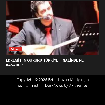
FİNALİNDE NE BAŞARDI?
4
BALIKESİR MÜZELERİNDE SÜRE
UZATILDI: NE DEĞİŞTİ?
5
Haber
BURHANİYE SATRANÇ
TURNUVASI KAYITLARI NEYİ
EİB’DE KRİTİK ATAMA: SÜRDÜRÜLEBİLİRLİKTE NE
DEĞİŞTİRİYOR?
DEĞİŞECEK?
6
BURHANİYE BELEDİYESPOR’DA
YENİ YÖNETİM NASIL
ŞEKİLLENDİ?
7