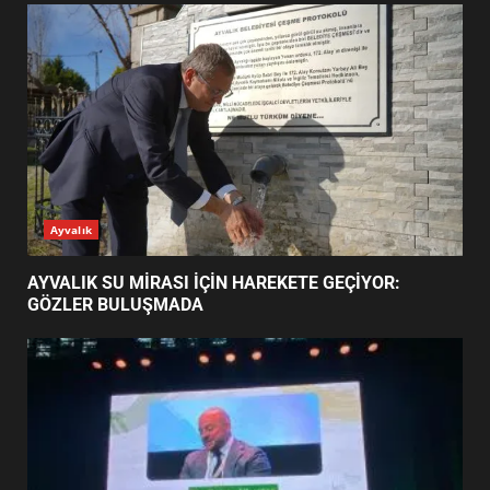
EDREMİT’İN GURURU TÜRKİYE
FİNALİNDE NE BAŞARDI?
4
BALIKESİR MÜZELERİNDE SÜRE
UZATILDI: NE DEĞİŞTİ?
5
BURHANİYE SATRANÇ
TURNUVASI KAYITLARI NEYİ
GÜNÜN OKUNANLARI
DEĞİŞTİRİYOR?
6
BURHANİYE BELEDİYESPOR’DA
YENİ YÖNETİM NASIL
ŞEKİLLENDİ?
7