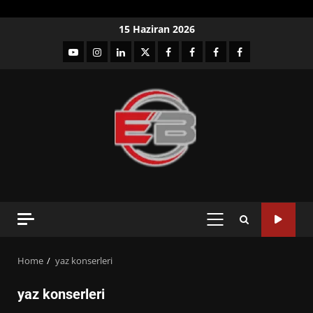
Skip
15 Haziran 2026
to
YouTube
Instagram
LinkedIn
twitter
facebook-
Facebook-
Facebook-
Facebook-
content
1
2
3
Grup
PRIMARY
MENU
Home
yaz konserleri
yaz konserleri