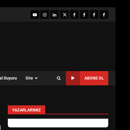
YouTube
Instagram
LinkedIn
twitter
facebook-
Facebook-
Facebook-
Facebook-
1
2
3
Grup
al Duyuru
Site
ABONE OL
YAZARLARIMIZ
EİB’DE KRİTİK ATAMA: