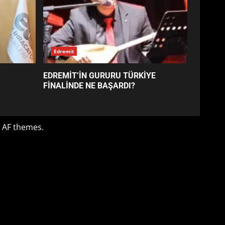
BURHANİYE
BELEDİYESPOR’DA YENİ
YÖNETİM NASIL ŞEKİLLENDİ?
7
Edremit
AYVALIK SU MİRASI İÇİN
EDREMİT’İN GURURU TÜRKİYE
HAREKETE GEÇİYOR: GÖZLER
FİNALİNDE NE BAŞARDI?
BULUŞMADA
1
 AF themes.
ESA 2026’DA TÜRK BAHARATI
NEYİ TEMSİL ETTİ?
2
EİB’DE KRİTİK ATAMA:
SÜRDÜRÜLEBİLİRLİKTE NE
DEĞİŞECEK?