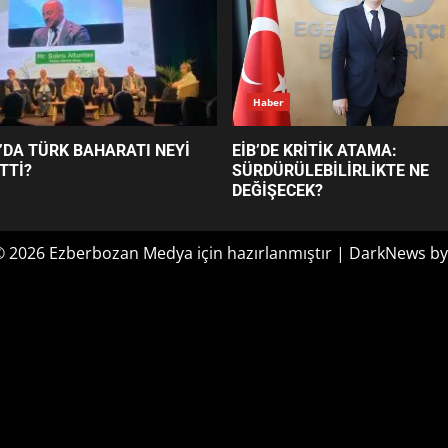
Haber
’DA TÜRK BAHARATI NEYİ
EİB’DE KRİTİK ATAMA:
TTİ?
SÜRDÜRÜLEBİLİRLİKTE NE
DEĞİŞECEK?
© 2026 Ezberbozan Medya için hazırlanmıştır
|
DarkNews
by
Optimized by Seraphinite Accelerator
Turns on site high speed to be attractive for people and search engines.