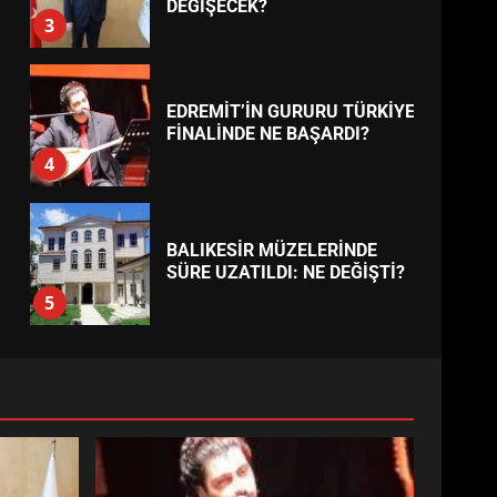
DEĞİŞECEK?
3
EDREMİT’İN GURURU TÜRKİYE
FİNALİNDE NE BAŞARDI?
4
BALIKESİR MÜZELERİNDE
SÜRE UZATILDI: NE DEĞİŞTİ?
5
BURHANİYE SATRANÇ
TURNUVASI KAYITLARI NEYİ
DEĞİŞTİRİYOR?
6