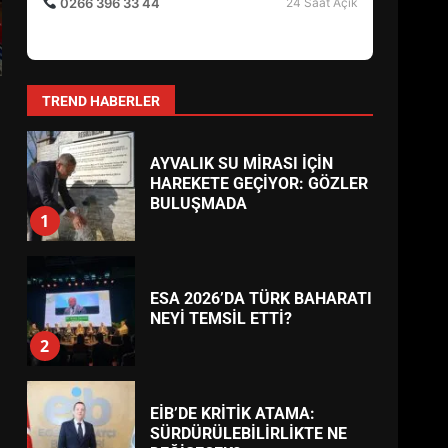
0266 396 33 44
24 Saat Açık
BURHANİYE
BELEDİYESPOR’DA YENİ
YÖNETİM NASIL ŞEKİLLENDİ?
7
TREND HABERLER
AYVALIK SU MİRASI İÇİN
HAREKETE GEÇİYOR: GÖZLER
BULUŞMADA
1
ESA 2026’DA TÜRK BAHARATI
NEYİ TEMSİL ETTİ?
2
EİB’DE KRİTİK ATAMA:
SÜRDÜRÜLEBİLİRLİKTE NE