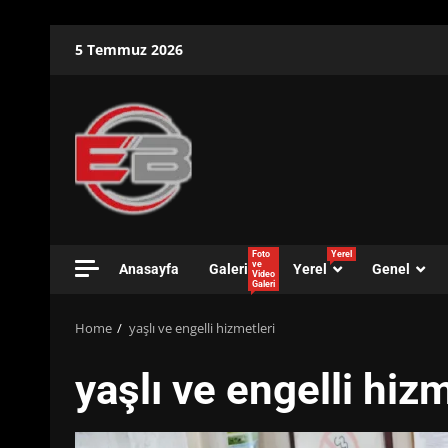
Skip
5 Temmuz 2026
to
content
Foto
Yerel
ve
Anasayfa
Galeri
Yerel
Genel
Video
Galeri
Home
yaşlı ve engelli hizmetleri
yaşlı ve engelli hizm