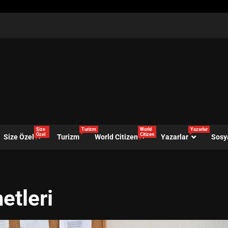
Size
Turizm
World
Yazarlar
Özel
Citizen
Size Özel
Turizm
World Citizen
Yazarlar
Sosy
etleri