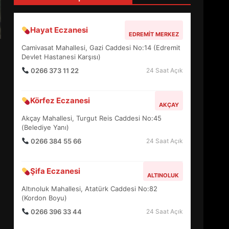
4
Hayat Eczanesi
EDREMIT MERKEZ
BALIKESİR MÜZELERİNDE
Camivasat Mahallesi, Gazi Caddesi No:14 (Edremit
SÜRE UZATILDI: NE DEĞİŞTİ?
Devlet Hastanesi Karşısı)
5
0266 373 11 22
24 Saat Açık
Körfez Eczanesi
BURHANİYE SATRANÇ
AKÇAY
TURNUVASI KAYITLARI NEYİ
Akçay Mahallesi, Turgut Reis Caddesi No:45
DEĞİŞTİRİYOR?
(Belediye Yanı)
6
0266 384 55 66
24 Saat Açık
BURHANİYE
Şifa Eczanesi
BELEDİYESPOR’DA YENİ
ALTINOLUK
YÖNETİM NASIL ŞEKİLLENDİ?
Altınoluk Mahallesi, Atatürk Caddesi No:82
7
(Kordon Boyu)
0266 396 33 44
24 Saat Açık