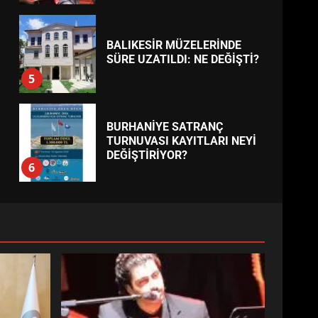
BALIKESİR MÜZELERİNDE
SÜRE UZATILDI: NE DEĞİŞTİ?
5
BURHANİYE SATRANÇ
TURNUVASI KAYITLARI NEYİ
DEĞİŞTİRİYOR?
6
BURHANİYE
BELEDİYESPOR’DA YENİ
YÖNETİM NASIL ŞEKİLLENDİ?
7
AYVALIK SU MİRASI İÇİN