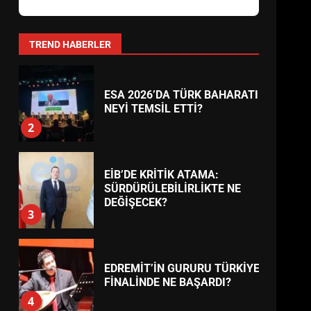
AYVALIK SU MİRASI İÇİN
HAREKETE GEÇİYOR: GÖZLER
BULUŞMADA
1
TREND HABERLER
ESA 2026’DA TÜRK BAHARATI
NEYİ TEMSİL ETTİ?
2
EİB’DE KRİTİK ATAMA:
SÜRDÜRÜLEBİLİRLİKTE NE
DEĞİŞECEK?
3
EDREMİT’İN GURURU TÜRKİYE
FİNALİNDE NE BAŞARDI?
4