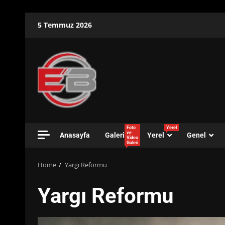
Skip
5 Temmuz 2026
to
content
Foto
Yerel
ve
Anasayfa
Galeri
Yerel
Genel
Video
Galeri
Home
Yargı Reformu
Yargı Reformu