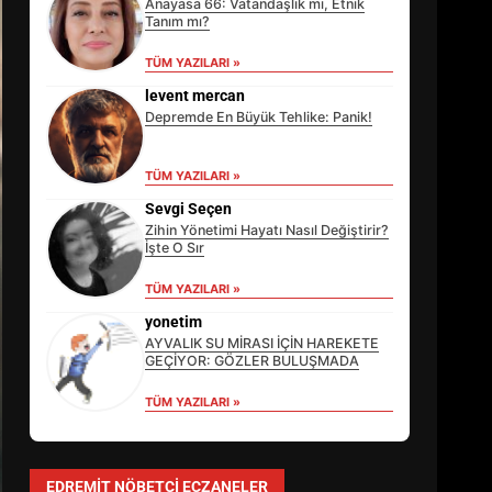
Anayasa 66: Vatandaşlık mı, Etnik
Tanım mı?
TÜM YAZILARI »
levent mercan
Depremde En Büyük Tehlike: Panik!
TÜM YAZILARI »
Sevgi Seçen
Zihin Yönetimi Hayatı Nasıl Değiştirir?
İşte O Sır
TÜM YAZILARI »
EİB’DE KRİTİK ATAMA:
SÜRDÜRÜLEBİLİRLİKTE NE
yonetim
DEĞİŞECEK?
AYVALIK SU MİRASI İÇİN HAREKETE
3
GEÇİYOR: GÖZLER BULUŞMADA
TÜM YAZILARI »
EDREMİT’İN GURURU TÜRKİYE
FİNALİNDE NE BAŞARDI?
EDREMIT NÖBETÇI ECZANELER