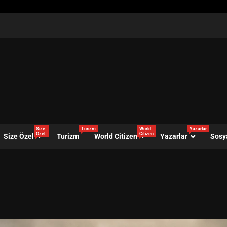
Size
Turizm
World
Yazarlar
Özel
Citizen
Size Özel
Turizm
World Citizen
Yazarlar
Sosy