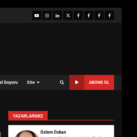
YouTube
Instagram
LinkedIn
twitter
facebook-
Facebook-
Facebook-
Facebook-
1
2
3
Grup
al Duyuru
Site
ABONE OL
YAZARLARIMIZ
Özlem Özkan