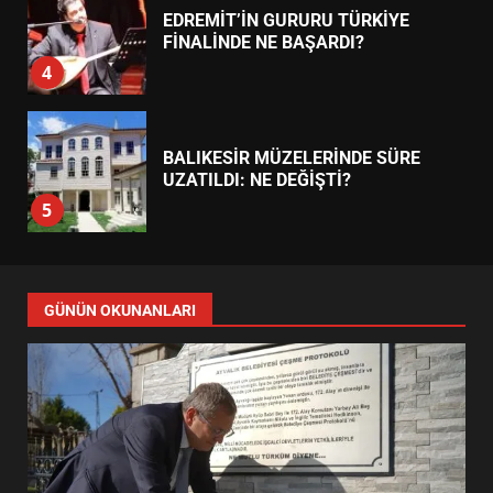
EDREMİT’İN GURURU TÜRKİYE
FİNALİNDE NE BAŞARDI?
4
BALIKESİR MÜZELERİNDE SÜRE
UZATILDI: NE DEĞİŞTİ?
5
BURHANİYE SATRANÇ
TURNUVASI KAYITLARI NEYİ
GÜNÜN OKUNANLARI
DEĞİŞTİRİYOR?
6
BURHANİYE BELEDİYESPOR’DA
YENİ YÖNETİM NASIL
ŞEKİLLENDİ?
7