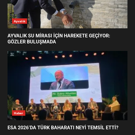
AYVALIK SU MİRASI İÇİN
Ayvalık
HAREKETE GEÇİYOR: GÖZLER
BULUŞMADA
1
AYVALIK SU MİRASI İÇİN HAREKETE GEÇİYOR:
GÖZLER BULUŞMADA
ESA 2026’DA TÜRK BAHARATI
NEYİ TEMSİL ETTİ?
2
EİB’DE KRİTİK ATAMA:
SÜRDÜRÜLEBİLİRLİKTE NE
DEĞİŞECEK?
3
Haber
ESA 2026’DA TÜRK BAHARATI NEYİ TEMSİL ETTİ?
EDREMİT’İN GURURU TÜRKİYE