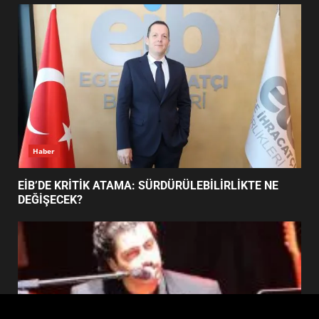
FİNALİNDE NE BAŞARDI?
4
BALIKESİR MÜZELERİNDE SÜRE
UZATILDI: NE DEĞİŞTİ?
5
Haber
BURHANİYE SATRANÇ
TURNUVASI KAYITLARI NEYİ
EİB’DE KRİTİK ATAMA: SÜRDÜRÜLEBİLİRLİKTE NE
DEĞİŞTİRİYOR?
DEĞİŞECEK?
6
BURHANİYE BELEDİYESPOR’DA
YENİ YÖNETİM NASIL
ŞEKİLLENDİ?
7