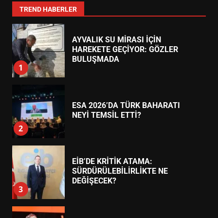
7
TREND HABERLER
AYVALIK SU MİRASI İÇİN
HAREKETE GEÇİYOR: GÖZLER
BULUŞMADA
1
ESA 2026’DA TÜRK BAHARATI
NEYİ TEMSİL ETTİ?
2
EİB’DE KRİTİK ATAMA:
SÜRDÜRÜLEBİLİRLİKTE NE
DEĞİŞECEK?
3