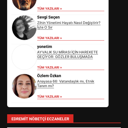
TÜM YAZILARI »
Sevgi Seçen
Zihin Yönetimi Hayatı Nasıl Değiştirir?
İşte O Sır
TÜM YAZILARI »
yonetim
AYVALIK SU MİRASI İÇİN HAREKETE
GEÇİYOR: GÖZLER BULUŞMADA
TÜM YAZILARI »
Özlem Özkan
Anayasa 66: Vatandaşlık mı, Etnik
Tanım mı?
TÜM YAZILARI »
EİB’DE KRİTİK ATAMA:
SÜRDÜRÜLEBİLİRLİKTE NE
DEĞİŞECEK?
3
EDREMIT NÖBETÇI ECZANELER