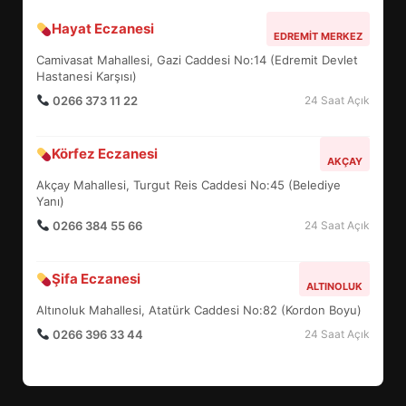
Hayat Eczanesi
EDREMİT’İN GURURU TÜRKİYE
EDREMIT MERKEZ
FİNALİNDE NE BAŞARDI?
Camivasat Mahallesi, Gazi Caddesi No:14 (Edremit Devlet
4
Hastanesi Karşısı)
0266 373 11 22
24 Saat Açık
BALIKESİR MÜZELERİNDE SÜRE
Körfez Eczanesi
AKÇAY
UZATILDI: NE DEĞİŞTİ?
Akçay Mahallesi, Turgut Reis Caddesi No:45 (Belediye
5
Yanı)
0266 384 55 66
24 Saat Açık
BURHANİYE SATRANÇ
TURNUVASI KAYITLARI NEYİ
Şifa Eczanesi
ALTINOLUK
DEĞİŞTİRİYOR?
6
Altınoluk Mahallesi, Atatürk Caddesi No:82 (Kordon Boyu)
0266 396 33 44
24 Saat Açık
BURHANİYE BELEDİYESPOR’DA
YENİ YÖNETİM NASIL
ŞEKİLLENDİ?