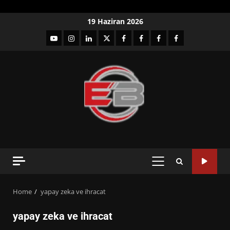
Skip
19 Haziran 2026
to
YouTube
Instagram
LinkedIn
twitter
facebook-
Facebook-
Facebook-
Facebook-
content
1
2
3
Grup
PRIMARY
MENU
Home
yapay zeka ve ihracat
yapay zeka ve ihracat