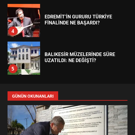
EDREMİT’İN GURURU TÜRKİYE
FİNALİNDE NE BAŞARDI?
4
BALIKESİR MÜZELERİNDE SÜRE
UZATILDI: NE DEĞİŞTİ?
5
BURHANİYE SATRANÇ
TURNUVASI KAYITLARI NEYİ
GÜNÜN OKUNANLARI
DEĞİŞTİRİYOR?
6
BURHANİYE BELEDİYESPOR’DA
YENİ YÖNETİM NASIL