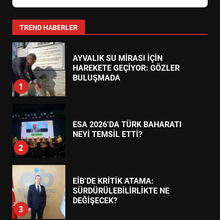
YENİ YÖNETİM NASIL
ŞEKİLLENDİ?
7
TREND HABERLER
AYVALIK SU MİRASI İÇİN
HAREKETE GEÇİYOR: GÖZLER
BULUŞMADA
1
ESA 2026’DA TÜRK BAHARATI
NEYİ TEMSİL ETTİ?
2
EİB’DE KRİTİK ATAMA:
SÜRDÜRÜLEBİLİRLİKTE NE
DEĞİŞECEK?
3