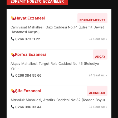
EDREMIT NÖBETÇI ECZANELER
Hayat Eczanesi
EDREMİT’İN GURURU TÜRKİYE
EDREMIT MERKEZ
FİNALİNDE NE BAŞARDI?
Camivasat Mahallesi, Gazi Caddesi No:14 (Edremit Devlet
4
Hastanesi Karşısı)
0266 373 11 22
24 Saat Açık
BALIKESİR MÜZELERİNDE SÜRE
Körfez Eczanesi
AKÇAY
UZATILDI: NE DEĞİŞTİ?
Akçay Mahallesi, Turgut Reis Caddesi No:45 (Belediye
5
Yanı)
0266 384 55 66
24 Saat Açık
BURHANİYE SATRANÇ
TURNUVASI KAYITLARI NEYİ
Şifa Eczanesi
ALTINOLUK
DEĞİŞTİRİYOR?
6
Altınoluk Mahallesi, Atatürk Caddesi No:82 (Kordon Boyu)
0266 396 33 44
24 Saat Açık
BURHANİYE BELEDİYESPOR’DA