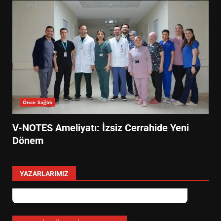
Önce Sağlık
V-NOTES Ameliyatı: İzsiz Cerrahide Yeni
Dönem
YAZARLARIMIZ
EİB’DE KRİTİK ATAMA:
SÜRDÜRÜLEBİLİRLİKTE NE
DEĞİŞECEK?
3