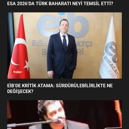
ESA 2026’DA TÜRK BAHARATI NEYİ TEMSİL ETTİ?
EDREMİT’İN GURURU TÜRKİYE
FİNALİNDE NE BAŞARDI?
4
BALIKESİR MÜZELERİNDE SÜRE
UZATILDI: NE DEĞİŞTİ?
5
Haber
BURHANİYE SATRANÇ
TURNUVASI KAYITLARI NEYİ
EİB’DE KRİTİK ATAMA: SÜRDÜRÜLEBİLİRLİKTE NE
DEĞİŞTİRİYOR?
DEĞİŞECEK?
6
BURHANİYE BELEDİYESPOR’DA
YENİ YÖNETİM NASIL
ŞEKİLLENDİ?