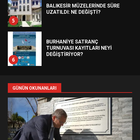
BALIKESİR MÜZELERİNDE SÜRE
UZATILDI: NE DEĞİŞTİ?
5
BURHANİYE SATRANÇ
TURNUVASI KAYITLARI NEYİ
DEĞİŞTİRİYOR?
6
BURHANİYE BELEDİYESPOR’DA
YENİ YÖNETİM NASIL
GÜNÜN OKUNANLARI
ŞEKİLLENDİ?
7
AYVALIK SU MİRASI İÇİN
HAREKETE GEÇİYOR: GÖZLER
BULUŞMADA
1