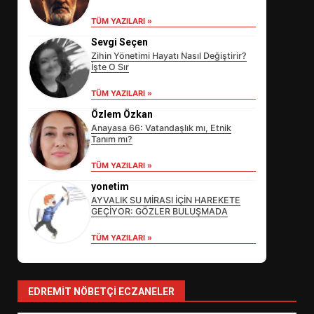
TÜM YAZILARI »
Sevgi Seçen
Zihin Yönetimi Hayatı Nasıl Değiştirir?
İşte O Sır
TÜM YAZILARI »
Özlem Özkan
Anayasa 66: Vatandaşlık mı, Etnik
Tanım mı?
EİB’DE KRİTİK ATAMA:
TÜM YAZILARI »
SÜRDÜRÜLEBİLİRLİKTE NE
DEĞİŞECEK?
yonetim
3
AYVALIK SU MİRASI İÇİN HAREKETE
GEÇİYOR: GÖZLER BULUŞMADA
TÜM YAZILARI »
EDREMİT’İN GURURU TÜRKİYE
FİNALİNDE NE BAŞARDI?
4
EDREMIT NÖBETÇI ECZANELER