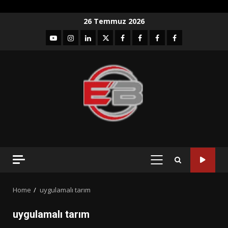
Skip
26 Temmuz 2026
to
YouTube
Instagram
LinkedIn
twitter
facebook-
Facebook-
Facebook-
Facebook-
content
1
2
3
Grup
PRIMARY
MENU
Home
uygulamalı tarım
uygulamalı tarım