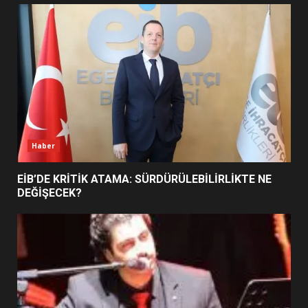
UZATILDI: NE DEĞİŞTİ?
5
BURHANİYE SATRANÇ
TURNUVASI KAYITLARI NEYİ
DEĞİŞTİRİYOR?
6
Haber
BURHANİYE BELEDİYESPOR’DA
YENİ YÖNETİM NASIL
EİB’DE KRİTİK ATAMA: SÜRDÜRÜLEBİLİRLİKTE NE
ŞEKİLLENDİ?
DEĞİŞECEK?
7