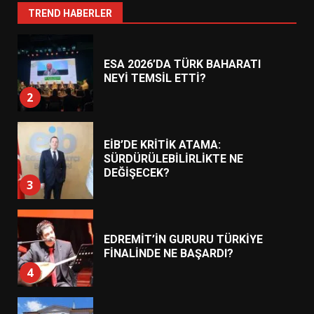
1
TREND HABERLER
ESA 2026’DA TÜRK BAHARATI
NEYİ TEMSİL ETTİ?
2
EİB’DE KRİTİK ATAMA:
SÜRDÜRÜLEBİLİRLİKTE NE
DEĞİŞECEK?
3
EDREMİT’İN GURURU TÜRKİYE
FİNALİNDE NE BAŞARDI?
4