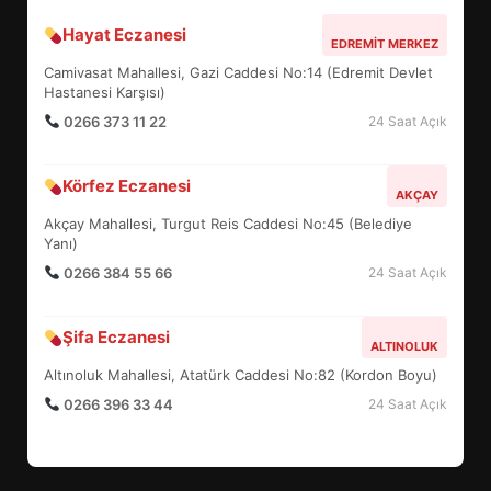
Hayat Eczanesi
BALIKESİR MÜZELERİNDE SÜRE
EDREMIT MERKEZ
UZATILDI: NE DEĞİŞTİ?
Camivasat Mahallesi, Gazi Caddesi No:14 (Edremit Devlet
5
Hastanesi Karşısı)
0266 373 11 22
24 Saat Açık
BURHANİYE SATRANÇ
Körfez Eczanesi
TURNUVASI KAYITLARI NEYİ
AKÇAY
DEĞİŞTİRİYOR?
Akçay Mahallesi, Turgut Reis Caddesi No:45 (Belediye
6
Yanı)
0266 384 55 66
24 Saat Açık
BURHANİYE BELEDİYESPOR’DA
YENİ YÖNETİM NASIL
Şifa Eczanesi
ALTINOLUK
ŞEKİLLENDİ?
7
Altınoluk Mahallesi, Atatürk Caddesi No:82 (Kordon Boyu)
0266 396 33 44
24 Saat Açık
AYVALIK SU MİRASI İÇİN
HAREKETE GEÇİYOR: GÖZLER
BULUŞMADA