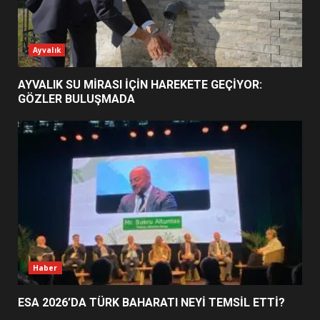
ESA 2026’DA TÜRK BAHARATI
Ayvalık
NEYİ TEMSİL ETTİ?
2
AYVALIK SU MİRASI İÇİN HAREKETE GEÇİYOR:
GÖZLER BULUŞMADA
EİB’DE KRİTİK ATAMA:
SÜRDÜRÜLEBİLİRLİKTE NE
DEĞİŞECEK?
3
EDREMİT’İN GURURU TÜRKİYE
FİNALİNDE NE BAŞARDI?
4
Haber
ESA 2026’DA TÜRK BAHARATI NEYİ TEMSİL ETTİ?
BALIKESİR MÜZELERİNDE SÜRE