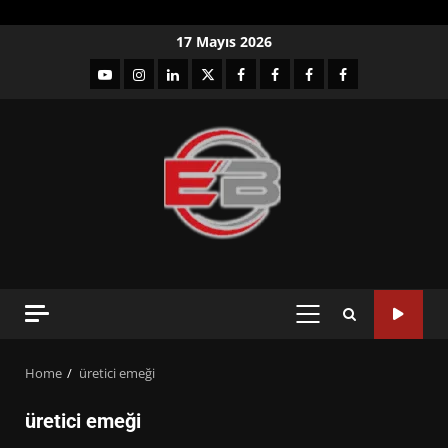
Skip
17 Mayıs 2026
to
YouTube
Instagram
LinkedIn
twitter
facebook-
Facebook-
Facebook-
Facebook-
content
1
2
3
Grup
PRIMARY
MENU
Home
üretici emeği
üretici emeği