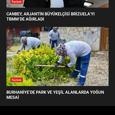
ALANLARDA YOĞUN MESAİ
4
MESUT ERGİN’DEN ÇİFTÇİLER
GÜNÜ MESAJI YAYIMLANDI
5
Turizm
ERTAŞ’TAN MAHALLE
BULUŞMALARI AÇIKLAMASI:
CANBEY, ARJANTİN BÜYÜKELÇİSİ BRİZUELA’YI
SÜREÇ TAMAMLANDI
TBMM’DE AĞIRLADI
6
1071 GENÇLE ANITKABİR
ÇIKARMASI: AKIN’DAN MESAJ
7