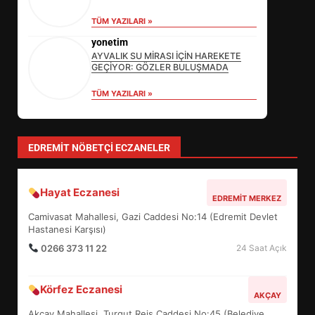
TÜM YAZILARI »
yonetim
AYVALIK SU MİRASI İÇİN HAREKETE
GEÇİYOR: GÖZLER BULUŞMADA
TÜM YAZILARI »
Sevgi Seçen
Zihin Yönetimi Hayatı Nasıl Değiştirir?
İşte O Sır
TÜM YAZILARI »
Özlem Özkan
Anayasa 66: Vatandaşlık mı, Etnik
Tanım mı?
TÜM YAZILARI »
CANBEY, ARJANTİN
BÜYÜKELÇİSİ BRİZUELA’YI
TBMM’DE AĞIRLADI
3
EDREMIT NÖBETÇI ECZANELER