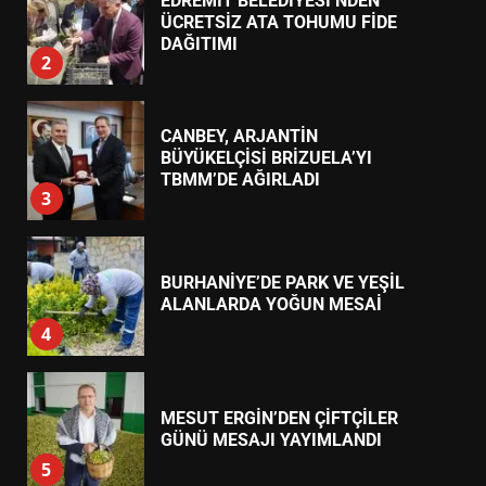
7
TREND HABERLER
KUVAYIMİLLİYE GÜNÜ’NDE
AKIN’DAN BİRLİK MESAJI
1
EDREMİT BELEDİYESİ’NDEN
ÜCRETSİZ ATA TOHUMU FİDE
DAĞITIMI
2
CANBEY, ARJANTİN
BÜYÜKELÇİSİ BRİZUELA’YI
TBMM’DE AĞIRLADI
3