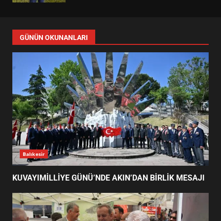
BURHANİYE’DE PARK VE YEŞİL
ALANLARDA YOĞUN MESAİ
4
MESUT ERGİN’DEN ÇİFTÇİLER
GÜNÜ MESAJI YAYIMLANDI
5
ERTAŞ’TAN MAHALLE
BULUŞMALARI AÇIKLAMASI:
GÜNÜN OKUNANLARI
SÜREÇ TAMAMLANDI
6
1071 GENÇLE ANITKABİR
ÇIKARMASI: AKIN’DAN MESAJ
7