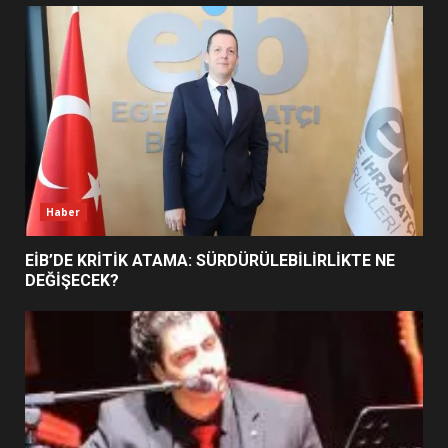
UZATILDI: NE DEĞİŞTİ?
5
BURHANİYE SATRANÇ
TURNUVASI KAYITLARI NEYİ
DEĞİŞTİRİYOR?
6
Haber
BURHANİYE BELEDİYESPOR’DA
YENİ YÖNETİM NASIL
EİB’DE KRİTİK ATAMA: SÜRDÜRÜLEBİLİRLİKTE NE
ŞEKİLLENDİ?
DEĞİŞECEK?
7