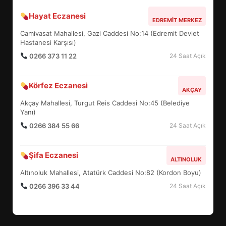
Hayat Eczanesi
BALIKESİR MÜZELERİNDE SÜRE
EDREMIT MERKEZ
UZATILDI: NE DEĞİŞTİ?
Camivasat Mahallesi, Gazi Caddesi No:14 (Edremit Devlet
5
Hastanesi Karşısı)
0266 373 11 22
24 Saat Açık
BURHANİYE SATRANÇ
Körfez Eczanesi
TURNUVASI KAYITLARI NEYİ
AKÇAY
DEĞİŞTİRİYOR?
Akçay Mahallesi, Turgut Reis Caddesi No:45 (Belediye
6
Yanı)
0266 384 55 66
24 Saat Açık
BURHANİYE BELEDİYESPOR’DA
YENİ YÖNETİM NASIL
Şifa Eczanesi
ALTINOLUK
ŞEKİLLENDİ?
7
Altınoluk Mahallesi, Atatürk Caddesi No:82 (Kordon Boyu)
0266 396 33 44
24 Saat Açık
AYVALIK SU MİRASI İÇİN
HAREKETE GEÇİYOR: GÖZLER
BULUŞMADA