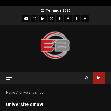
Skip
25 Temmuz 2026
to
YouTube
Instagram
LinkedIn
twitter
facebook-
Facebook-
Facebook-
Facebook-
content
1
2
3
Grup
PRIMARY
MENU
Home
üniversite sınavı
üniversite sınavı