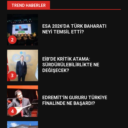
1
TREND HABERLER
ESA 2026’DA TÜRK BAHARATI
NEYİ TEMSİL ETTİ?
2
EİB’DE KRİTİK ATAMA:
SÜRDÜRÜLEBİLİRLİKTE NE
DEĞİŞECEK?
3
EDREMİT’İN GURURU TÜRKİYE
FİNALİNDE NE BAŞARDI?
4