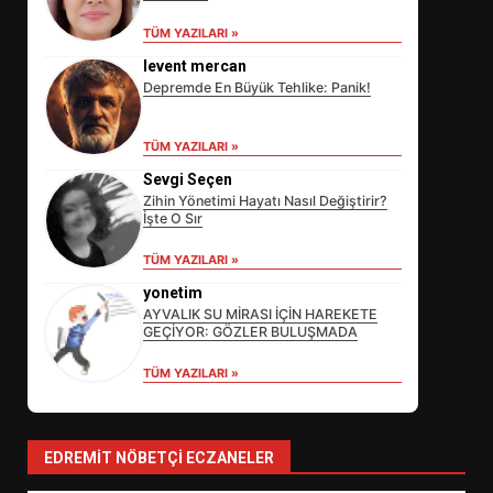
TÜM YAZILARI »
levent mercan
Depremde En Büyük Tehlike: Panik!
TÜM YAZILARI »
Sevgi Seçen
Zihin Yönetimi Hayatı Nasıl Değiştirir?
İşte O Sır
EİB’DE KRİTİK ATAMA:
TÜM YAZILARI »
SÜRDÜRÜLEBİLİRLİKTE NE
DEĞİŞECEK?
yonetim
3
AYVALIK SU MİRASI İÇİN HAREKETE
GEÇİYOR: GÖZLER BULUŞMADA
TÜM YAZILARI »
EDREMİT’İN GURURU TÜRKİYE
FİNALİNDE NE BAŞARDI?
4
EDREMIT NÖBETÇI ECZANELER