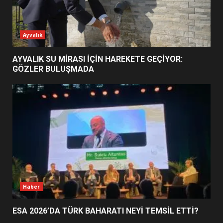
ESA 2026’DA TÜRK BAHARATI
Ayvalık
NEYİ TEMSİL ETTİ?
2
AYVALIK SU MİRASI İÇİN HAREKETE GEÇİYOR:
GÖZLER BULUŞMADA
EİB’DE KRİTİK ATAMA:
SÜRDÜRÜLEBİLİRLİKTE NE
DEĞİŞECEK?
3
EDREMİT’İN GURURU TÜRKİYE
FİNALİNDE NE BAŞARDI?
4
Haber
ESA 2026’DA TÜRK BAHARATI NEYİ TEMSİL ETTİ?
BALIKESİR MÜZELERİNDE SÜRE