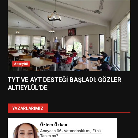
Altıeylül
TYT VE AYT DESTEĞİ BAŞLADI: GÖZLER
ALTIEYLÜL’DE
YAZARLARIMIZ
Özlem Özkan
Anayasa 66: Vatandaşlık mı, Etnik
Tanım mı?