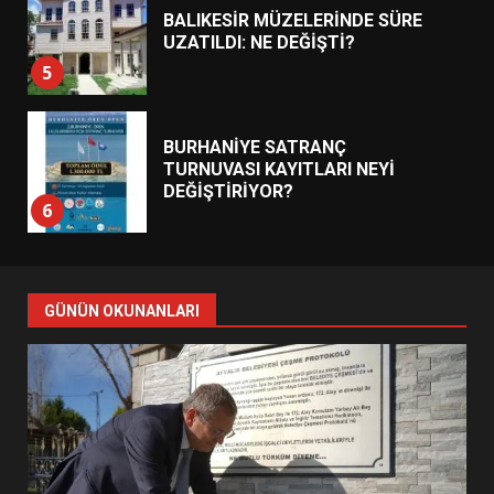
BALIKESİR MÜZELERİNDE SÜRE
UZATILDI: NE DEĞİŞTİ?
5
BURHANİYE SATRANÇ
TURNUVASI KAYITLARI NEYİ
DEĞİŞTİRİYOR?
6
BURHANİYE BELEDİYESPOR’DA
YENİ YÖNETİM NASIL
GÜNÜN OKUNANLARI
ŞEKİLLENDİ?
7
AYVALIK SU MİRASI İÇİN
HAREKETE GEÇİYOR: GÖZLER
BULUŞMADA
1