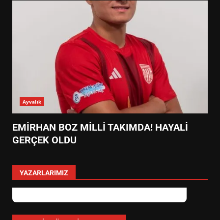
Ayvalık
EMİRHAN BOZ MİLLİ TAKIMDA! HAYALİ
GERÇEK OLDU
YAZARLARIMIZ
EİB’DE KRİTİK ATAMA:
SÜRDÜRÜLEBİLİRLİKTE NE
DEĞİŞECEK?
3