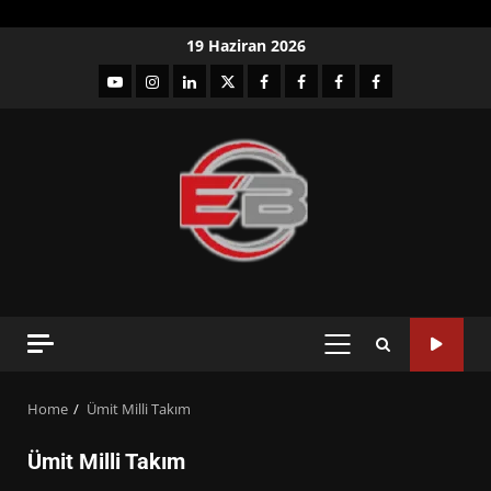
Skip
19 Haziran 2026
to
YouTube
Instagram
LinkedIn
twitter
facebook-
Facebook-
Facebook-
Facebook-
content
1
2
3
Grup
PRIMARY
MENU
Home
Ümit Milli Takım
Ümit Milli Takım