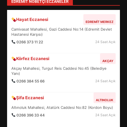
EDREMIT NÖBETÇI ECZANELER
Hayat Eczanesi
EDREMİT’İN GURURU TÜRKİYE
EDREMIT MERKEZ
FİNALİNDE NE BAŞARDI?
Camivasat Mahallesi, Gazi Caddesi No:14 (Edremit Devlet
4
Hastanesi Karşısı)
0266 373 11 22
24 Saat Açık
BALIKESİR MÜZELERİNDE SÜRE
Körfez Eczanesi
AKÇAY
UZATILDI: NE DEĞİŞTİ?
Akçay Mahallesi, Turgut Reis Caddesi No:45 (Belediye
5
Yanı)
0266 384 55 66
24 Saat Açık
BURHANİYE SATRANÇ
TURNUVASI KAYITLARI NEYİ
Şifa Eczanesi
ALTINOLUK
DEĞİŞTİRİYOR?
6
Altınoluk Mahallesi, Atatürk Caddesi No:82 (Kordon Boyu)
0266 396 33 44
24 Saat Açık
BURHANİYE BELEDİYESPOR’DA