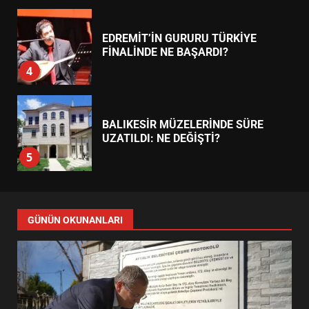
EDREMİT’İN GURURU TÜRKİYE
FİNALİNDE NE BAŞARDI?
4
BALIKESİR MÜZELERİNDE SÜRE
UZATILDI: NE DEĞİŞTİ?
5
BURHANİYE SATRANÇ
TURNUVASI KAYITLARI NEYİ
GÜNÜN OKUNANLARI
DEĞİŞTİRİYOR?
6
BURHANİYE BELEDİYESPOR’DA
YENİ YÖNETİM NASIL