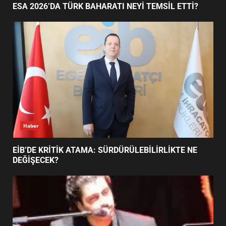
ESA 2026’DA TÜRK BAHARATI NEYİ TEMSİL ETTİ?
EDREMİT’İN GURURU TÜRKİYE
FİNALİNDE NE BAŞARDI?
4
BALIKESİR MÜZELERİNDE SÜRE
UZATILDI: NE DEĞİŞTİ?
5
Haber
BURHANİYE SATRANÇ
TURNUVASI KAYITLARI NEYİ
EİB’DE KRİTİK ATAMA: SÜRDÜRÜLEBİLİRLİKTE NE
DEĞİŞTİRİYOR?
DEĞİŞECEK?
6
BURHANİYE BELEDİYESPOR’DA
YENİ YÖNETİM NASIL
ŞEKİLLENDİ?