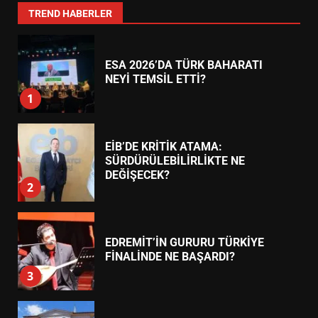
7
TREND HABERLER
ESA 2026’DA TÜRK BAHARATI
NEYİ TEMSİL ETTİ?
1
EİB’DE KRİTİK ATAMA:
SÜRDÜRÜLEBİLİRLİKTE NE
DEĞİŞECEK?
2
EDREMİT’İN GURURU TÜRKİYE
FİNALİNDE NE BAŞARDI?
3