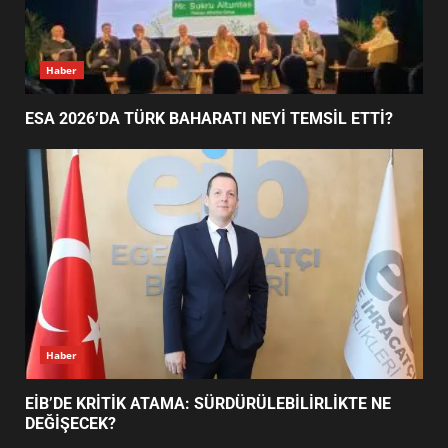
ESA 2026’DA TÜRK BAHARATI
Haber
NEYİ TEMSİL ETTİ?
1
ESA 2026’DA TÜRK BAHARATI NEYİ TEMSİL ETTİ?
EİB’DE KRİTİK ATAMA:
SÜRDÜRÜLEBİLİRLİKTE NE
DEĞİŞECEK?
2
EDREMİT’İN GURURU TÜRKİYE
FİNALİNDE NE BAŞARDI?
Haber
3
EİB’DE KRİTİK ATAMA: SÜRDÜRÜLEBİLİRLİKTE NE
DEĞİŞECEK?
BALIKESİR MÜZELERİNDE SÜRE