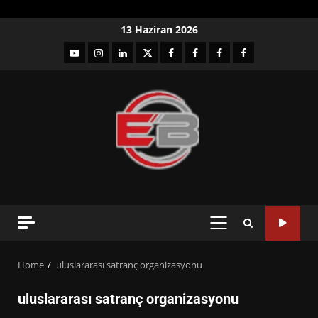
Skip
13 Haziran 2026
to
YouTube
Instagram
LinkedIn
twitter
facebook-
Facebook-
Facebook-
Facebook-
content
1
2
3
Grup
PRIMARY
MENU
Home
uluslararası satranç organizasyonu
uluslararası satranç organizasyonu