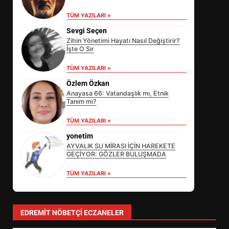
TÜM YAZILARI »
Sevgi Seçen
Zihin Yönetimi Hayatı Nasıl Değiştirir?
İşte O Sır
TÜM YAZILARI »
Özlem Özkan
Anayasa 66: Vatandaşlık mı, Etnik
Tanım mı?
TÜM YAZILARI »
yonetim
AYVALIK SU MİRASI İÇİN HAREKETE
GEÇİYOR: GÖZLER BULUŞMADA
TÜM YAZILARI »
EDREMİT’İN GURURU TÜRKİYE
FİNALİNDE NE BAŞARDI?
3
EDREMIT NÖBETÇI ECZANELER