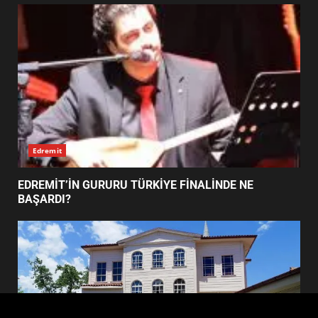
UZATILDI: NE DEĞİŞTİ?
4
BURHANİYE SATRANÇ
TURNUVASI KAYITLARI NEYİ
DEĞİŞTİRİYOR?
5
Edremit
BURHANİYE BELEDİYESPOR’DA
YENİ YÖNETİM NASIL
EDREMİT’İN GURURU TÜRKİYE FİNALİNDE NE
ŞEKİLLENDİ?
BAŞARDI?
6
BURHANİYE’DE FEN İŞLERİNDEN
DEV HAREKET: NELER
YAPILIYOR?
7