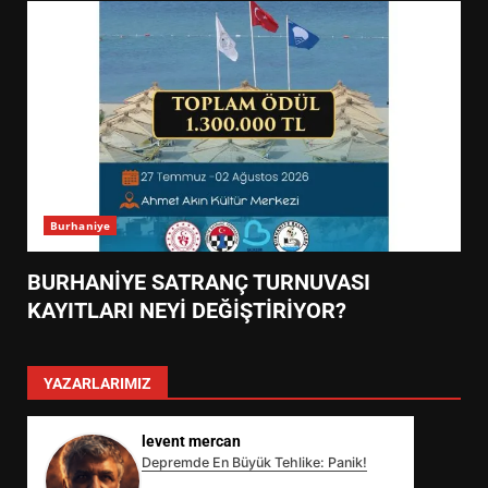
Burhaniye
BURHANİYE SATRANÇ TURNUVASI
KAYITLARI NEYİ DEĞİŞTİRİYOR?
YAZARLARIMIZ
levent mercan
Depremde En Büyük Tehlike: Panik!