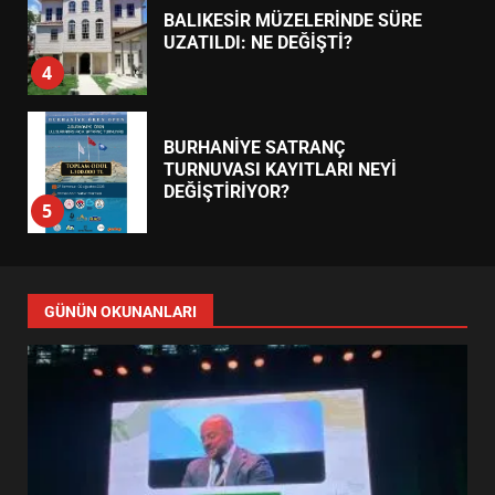
BALIKESİR MÜZELERİNDE SÜRE
UZATILDI: NE DEĞİŞTİ?
4
BURHANİYE SATRANÇ
TURNUVASI KAYITLARI NEYİ
DEĞİŞTİRİYOR?
5
BURHANİYE BELEDİYESPOR’DA
YENİ YÖNETİM NASIL
GÜNÜN OKUNANLARI
ŞEKİLLENDİ?
6
BURHANİYE’DE FEN İŞLERİNDEN
DEV HAREKET: NELER
YAPILIYOR?
7