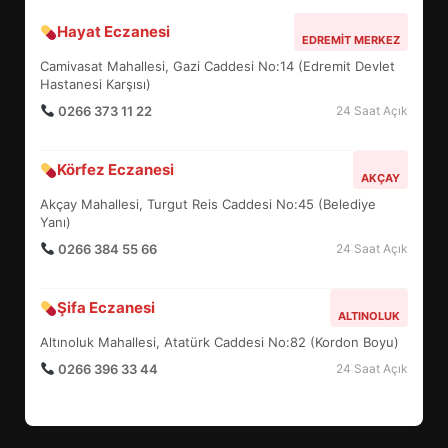
Hayat Eczanesi
BALIKESİR MÜZELERİNDE SÜRE
EDREMIT MERKEZ
UZATILDI: NE DEĞİŞTİ?
Camivasat Mahallesi, Gazi Caddesi No:14 (Edremit Devlet
4
Hastanesi Karşısı)
0266 373 11 22
24 Saat Açık
BURHANİYE SATRANÇ
Körfez Eczanesi
TURNUVASI KAYITLARI NEYİ
AKÇAY
DEĞİŞTİRİYOR?
Akçay Mahallesi, Turgut Reis Caddesi No:45 (Belediye
5
Yanı)
0266 384 55 66
24 Saat Açık
BURHANİYE BELEDİYESPOR’DA
YENİ YÖNETİM NASIL
Şifa Eczanesi
ALTINOLUK
ŞEKİLLENDİ?
6
Altınoluk Mahallesi, Atatürk Caddesi No:82 (Kordon Boyu)
0266 396 33 44
24 Saat Açık
BURHANİYE’DE FEN İŞLERİNDEN
DEV HAREKET: NELER
YAPILIYOR?