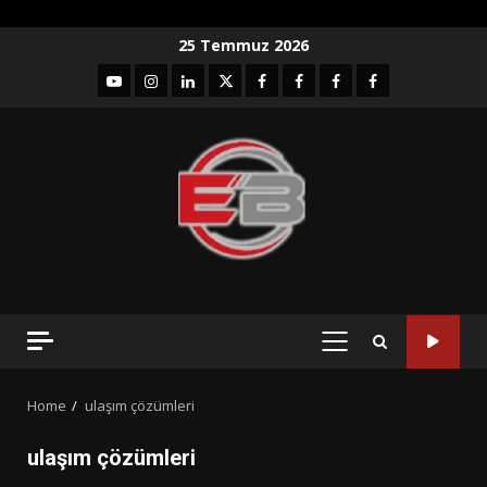
Skip
25 Temmuz 2026
to
YouTube
Instagram
LinkedIn
twitter
facebook-
Facebook-
Facebook-
Facebook-
content
1
2
3
Grup
PRIMARY
MENU
Home
ulaşım çözümleri
ulaşım çözümleri