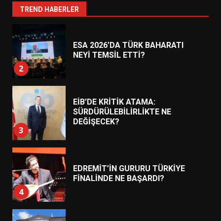
1
TREND HABERLER
ESA 2026’DA TÜRK BAHARATI
NEYİ TEMSİL ETTİ?
2
EİB’DE KRİTİK ATAMA:
SÜRDÜRÜLEBİLİRLİKTE NE
DEĞİŞECEK?
3
EDREMİT’İN GURURU TÜRKİYE
FİNALİNDE NE BAŞARDI?
4