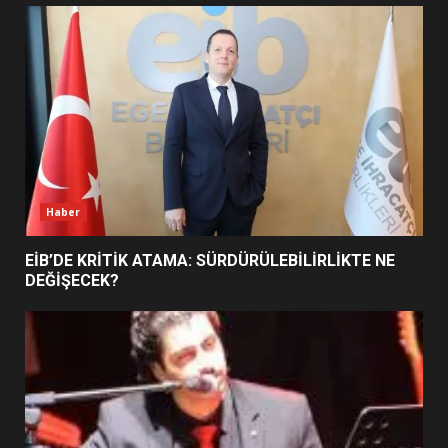
UZATILDI: NE DEĞİŞTİ?
5
BURHANİYE SATRANÇ
TURNUVASI KAYITLARI NEYİ
DEĞİŞTİRİYOR?
6
Haber
BURHANİYE BELEDİYESPOR’DA
YENİ YÖNETİM NASIL
EİB’DE KRİTİK ATAMA: SÜRDÜRÜLEBİLİRLİKTE NE
ŞEKİLLENDİ?
DEĞİŞECEK?
7