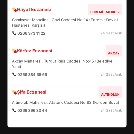
Hayat Eczanesi
BALIKESİR MÜZELERİNDE SÜRE
EDREMIT MERKEZ
UZATILDI: NE DEĞİŞTİ?
Camivasat Mahallesi, Gazi Caddesi No:14 (Edremit Devlet
5
Hastanesi Karşısı)
0266 373 11 22
24 Saat Açık
BURHANİYE SATRANÇ
Körfez Eczanesi
TURNUVASI KAYITLARI NEYİ
AKÇAY
DEĞİŞTİRİYOR?
Akçay Mahallesi, Turgut Reis Caddesi No:45 (Belediye
6
Yanı)
0266 384 55 66
24 Saat Açık
BURHANİYE BELEDİYESPOR’DA
YENİ YÖNETİM NASIL
Şifa Eczanesi
ALTINOLUK
ŞEKİLLENDİ?
7
Altınoluk Mahallesi, Atatürk Caddesi No:82 (Kordon Boyu)
0266 396 33 44
24 Saat Açık
AYVALIK SU MİRASI İÇİN
HAREKETE GEÇİYOR: GÖZLER
BULUŞMADA