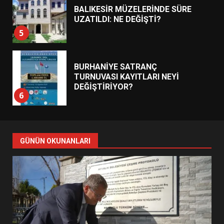
BALIKESİR MÜZELERİNDE SÜRE
UZATILDI: NE DEĞİŞTİ?
5
BURHANİYE SATRANÇ
TURNUVASI KAYITLARI NEYİ
DEĞİŞTİRİYOR?
6
BURHANİYE BELEDİYESPOR’DA
YENİ YÖNETİM NASIL
GÜNÜN OKUNANLARI
ŞEKİLLENDİ?
7
AYVALIK SU MİRASI İÇİN
HAREKETE GEÇİYOR: GÖZLER
BULUŞMADA
1