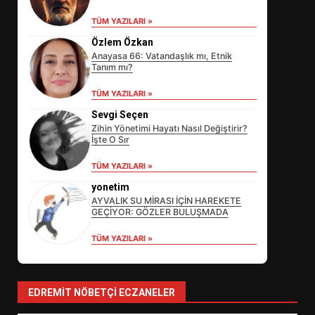
TÜM YAZILARI »
Özlem Özkan
Anayasa 66: Vatandaşlık mı, Etnik
Tanım mı?
TÜM YAZILARI »
Sevgi Seçen
Zihin Yönetimi Hayatı Nasıl Değiştirir?
İşte O Sır
EİB’DE KRİTİK ATAMA:
TÜM YAZILARI »
SÜRDÜRÜLEBİLİRLİKTE NE
DEĞİŞECEK?
yonetim
3
AYVALIK SU MİRASI İÇİN HAREKETE
GEÇİYOR: GÖZLER BULUŞMADA
TÜM YAZILARI »
EDREMİT’İN GURURU TÜRKİYE
FİNALİNDE NE BAŞARDI?
4
EDREMIT NÖBETÇI ECZANELER