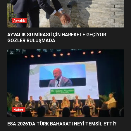
ESA 2026’DA TÜRK BAHARATI
Ayvalık
NEYİ TEMSİL ETTİ?
2
AYVALIK SU MİRASI İÇİN HAREKETE GEÇİYOR:
GÖZLER BULUŞMADA
EİB’DE KRİTİK ATAMA:
SÜRDÜRÜLEBİLİRLİKTE NE
DEĞİŞECEK?
3
EDREMİT’İN GURURU TÜRKİYE
FİNALİNDE NE BAŞARDI?
4
Haber
ESA 2026’DA TÜRK BAHARATI NEYİ TEMSİL ETTİ?
BALIKESİR MÜZELERİNDE SÜRE