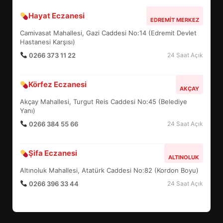
Hayat Eczanesi
BALIKESİR MÜZELERİNDE SÜRE
EDREMIT MERKEZ
UZATILDI: NE DEĞİŞTİ?
Camivasat Mahallesi, Gazi Caddesi No:14 (Edremit Devlet
5
Hastanesi Karşısı)
0266 373 11 22
24 Saat Açık
BURHANİYE SATRANÇ
Körfez Eczanesi
TURNUVASI KAYITLARI NEYİ
AKÇAY
DEĞİŞTİRİYOR?
Akçay Mahallesi, Turgut Reis Caddesi No:45 (Belediye
6
Yanı)
0266 384 55 66
24 Saat Açık
BURHANİYE BELEDİYESPOR’DA
YENİ YÖNETİM NASIL
Şifa Eczanesi
ALTINOLUK
ŞEKİLLENDİ?
7
Altınoluk Mahallesi, Atatürk Caddesi No:82 (Kordon Boyu)
0266 396 33 44
24 Saat Açık
AYVALIK SU MİRASI İÇİN
HAREKETE GEÇİYOR: GÖZLER
BULUŞMADA