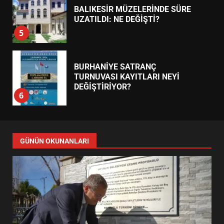
BALIKESİR MÜZELERİNDE SÜRE
UZATILDI: NE DEĞİŞTİ?
5
BURHANİYE SATRANÇ
TURNUVASI KAYITLARI NEYİ
DEĞİŞTİRİYOR?
6
BURHANİYE BELEDİYESPOR’DA
YENİ YÖNETİM NASIL
GÜNÜN OKUNANLARI
ŞEKİLLENDİ?
7
AYVALIK SU MİRASI İÇİN
HAREKETE GEÇİYOR: GÖZLER
BULUŞMADA
1