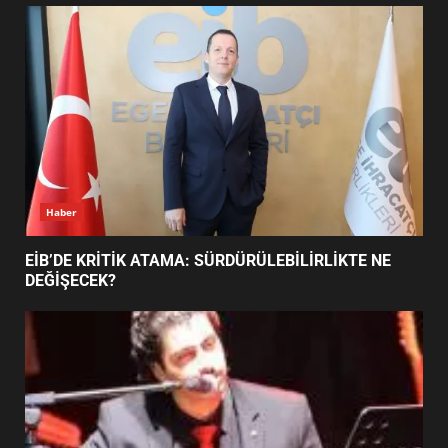
UZATILDI: NE DEĞİŞTİ?
5
BURHANİYE SATRANÇ
TURNUVASI KAYITLARI NEYİ
DEĞİŞTİRİYOR?
6
Haber
BURHANİYE BELEDİYESPOR’DA
YENİ YÖNETİM NASIL
EİB’DE KRİTİK ATAMA: SÜRDÜRÜLEBİLİRLİKTE NE
ŞEKİLLENDİ?
DEĞİŞECEK?
7