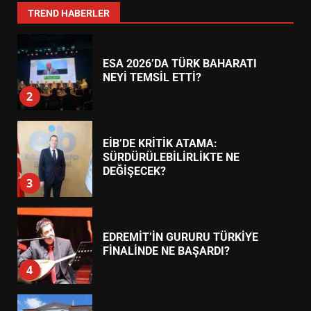
1
TREND HABERLER
ESA 2026’DA TÜRK BAHARATI
NEYİ TEMSİL ETTİ?
2
EİB’DE KRİTİK ATAMA:
SÜRDÜRÜLEBİLİRLİKTE NE
DEĞİŞECEK?
3
EDREMİT’İN GURURU TÜRKİYE
FİNALİNDE NE BAŞARDI?
4