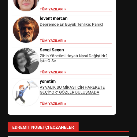
TÜM YAZILARI »
levent mercan
Depremde En Büyük Tehlike: Panik!
TÜM YAZILARI »
Sevgi Seçen
Zihin Yönetimi Hayatı Nasıl Değiştirir?
İşte O Sır
EİB’DE KRİTİK ATAMA:
TÜM YAZILARI »
SÜRDÜRÜLEBİLİRLİKTE NE
DEĞİŞECEK?
yonetim
3
AYVALIK SU MİRASI İÇİN HAREKETE
GEÇİYOR: GÖZLER BULUŞMADA
TÜM YAZILARI »
EDREMİT’İN GURURU TÜRKİYE
FİNALİNDE NE BAŞARDI?
4
EDREMIT NÖBETÇI ECZANELER