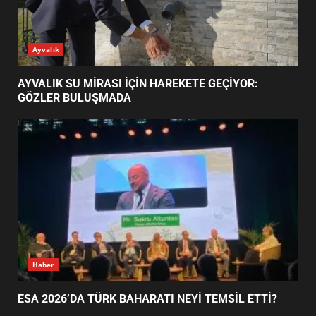
ESA 2026’DA TÜRK BAHARATI
Ayvalık
NEYİ TEMSİL ETTİ?
2
AYVALIK SU MİRASI İÇİN HAREKETE GEÇİYOR:
GÖZLER BULUŞMADA
EİB’DE KRİTİK ATAMA:
SÜRDÜRÜLEBİLİRLİKTE NE
DEĞİŞECEK?
3
EDREMİT’İN GURURU TÜRKİYE
FİNALİNDE NE BAŞARDI?
4
Haber
ESA 2026’DA TÜRK BAHARATI NEYİ TEMSİL ETTİ?
BALIKESİR MÜZELERİNDE SÜRE