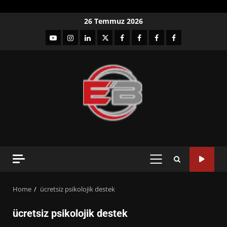
Skip
26 Temmuz 2026
to
YouTube
Instagram
LinkedIn
twitter
facebook-
Facebook-
Facebook-
Facebook-
content
1
2
3
Grup
PRIMARY
MENU
Home
ücretsiz psikolojik destek
ücretsiz psikolojik destek