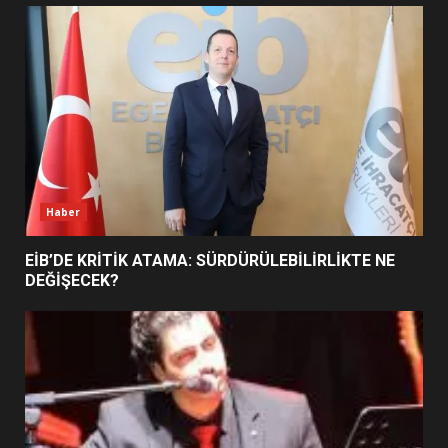
UZATILDI: NE DEĞİŞTİ?
5
BURHANİYE SATRANÇ
TURNUVASI KAYITLARI NEYİ
DEĞİŞTİRİYOR?
6
Haber
BURHANİYE BELEDİYESPOR’DA
YENİ YÖNETİM NASIL
EİB’DE KRİTİK ATAMA: SÜRDÜRÜLEBİLİRLİKTE NE
ŞEKİLLENDİ?
DEĞİŞECEK?
7