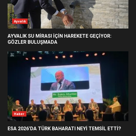
ESA 2026’DA TÜRK BAHARATI
Ayvalık
NEYİ TEMSİL ETTİ?
2
AYVALIK SU MİRASI İÇİN HAREKETE GEÇİYOR:
GÖZLER BULUŞMADA
EİB’DE KRİTİK ATAMA:
SÜRDÜRÜLEBİLİRLİKTE NE
DEĞİŞECEK?
3
EDREMİT’İN GURURU TÜRKİYE
FİNALİNDE NE BAŞARDI?
4
Haber
ESA 2026’DA TÜRK BAHARATI NEYİ TEMSİL ETTİ?
BALIKESİR MÜZELERİNDE SÜRE