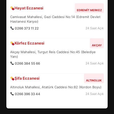
Hayat Eczanesi
BALIKESİR MÜZELERİNDE SÜRE
EDREMIT MERKEZ
UZATILDI: NE DEĞİŞTİ?
Camivasat Mahallesi, Gazi Caddesi No:14 (Edremit Devlet
5
Hastanesi Karşısı)
0266 373 11 22
24 Saat Açık
BURHANİYE SATRANÇ
Körfez Eczanesi
TURNUVASI KAYITLARI NEYİ
AKÇAY
DEĞİŞTİRİYOR?
Akçay Mahallesi, Turgut Reis Caddesi No:45 (Belediye
6
Yanı)
0266 384 55 66
24 Saat Açık
BURHANİYE BELEDİYESPOR’DA
YENİ YÖNETİM NASIL
Şifa Eczanesi
ALTINOLUK
ŞEKİLLENDİ?
7
Altınoluk Mahallesi, Atatürk Caddesi No:82 (Kordon Boyu)
0266 396 33 44
24 Saat Açık
AYVALIK SU MİRASI İÇİN
HAREKETE GEÇİYOR: GÖZLER
BULUŞMADA