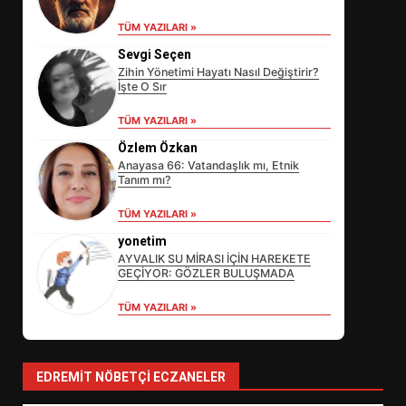
TÜM YAZILARI »
Sevgi Seçen
Zihin Yönetimi Hayatı Nasıl Değiştirir?
İşte O Sır
TÜM YAZILARI »
Özlem Özkan
Anayasa 66: Vatandaşlık mı, Etnik
Tanım mı?
EİB’DE KRİTİK ATAMA:
TÜM YAZILARI »
SÜRDÜRÜLEBİLİRLİKTE NE
DEĞİŞECEK?
yonetim
3
AYVALIK SU MİRASI İÇİN HAREKETE
GEÇİYOR: GÖZLER BULUŞMADA
TÜM YAZILARI »
EDREMİT’İN GURURU TÜRKİYE
FİNALİNDE NE BAŞARDI?
4
EDREMIT NÖBETÇI ECZANELER