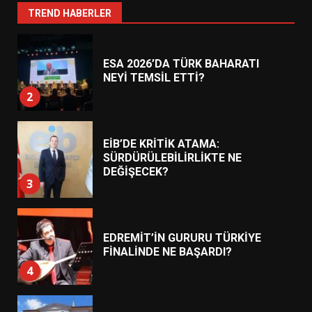
1
TREND HABERLER
ESA 2026’DA TÜRK BAHARATI
NEYİ TEMSİL ETTİ?
2
EİB’DE KRİTİK ATAMA:
SÜRDÜRÜLEBİLİRLİKTE NE
DEĞİŞECEK?
3
EDREMİT’İN GURURU TÜRKİYE
FİNALİNDE NE BAŞARDI?
4