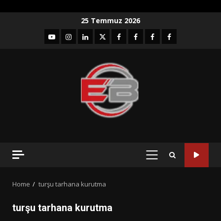
Skip
25 Temmuz 2026
to
YouTube
Instagram
LinkedIn
twitter
facebook-
Facebook-
Facebook-
Facebook-
content
1
2
3
Grup
PRIMARY
MENU
Home
turşu tarhana kurutma
turşu tarhana kurutma