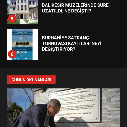
BALIKESİR MÜZELERİNDE SÜRE
UZATILDI: NE DEĞİŞTİ?
5
BURHANİYE SATRANÇ
TURNUVASI KAYITLARI NEYİ
DEĞİŞTİRİYOR?
6
BURHANİYE BELEDİYESPOR’DA
YENİ YÖNETİM NASIL
GÜNÜN OKUNANLARI
ŞEKİLLENDİ?
7
AYVALIK SU MİRASI İÇİN
HAREKETE GEÇİYOR: GÖZLER
BULUŞMADA
1