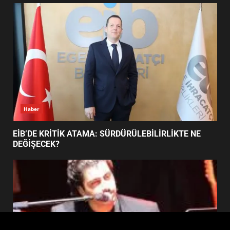
FİNALİNDE NE BAŞARDI?
4
BALIKESİR MÜZELERİNDE SÜRE
UZATILDI: NE DEĞİŞTİ?
5
Haber
BURHANİYE SATRANÇ
TURNUVASI KAYITLARI NEYİ
EİB’DE KRİTİK ATAMA: SÜRDÜRÜLEBİLİRLİKTE NE
DEĞİŞTİRİYOR?
DEĞİŞECEK?
6
BURHANİYE BELEDİYESPOR’DA
YENİ YÖNETİM NASIL
ŞEKİLLENDİ?
7