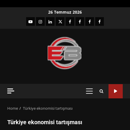
Skip
26 Temmuz 2026
to
YouTube
Instagram
LinkedIn
twitter
facebook-
Facebook-
Facebook-
Facebook-
content
1
2
3
Grup
PRIMARY
MENU
Home
Türkiye ekonomisi tartışması
Türkiye ekonomisi tartışması