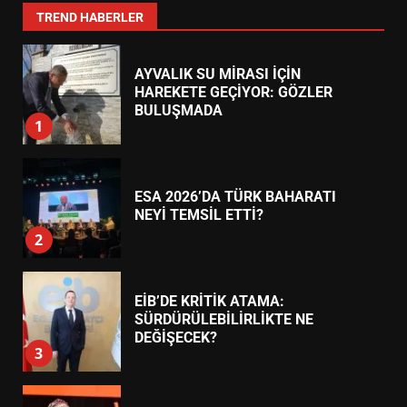
7
TREND HABERLER
AYVALIK SU MİRASI İÇİN
HAREKETE GEÇİYOR: GÖZLER
BULUŞMADA
1
ESA 2026’DA TÜRK BAHARATI
NEYİ TEMSİL ETTİ?
2
EİB’DE KRİTİK ATAMA:
SÜRDÜRÜLEBİLİRLİKTE NE
DEĞİŞECEK?
3