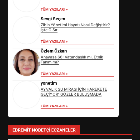
TÜM YAZILARI »
Sevgi Seçen
Zihin Yönetimi Hayatı Nasıl Değiştirir?
İşte O Sır
TÜM YAZILARI »
Özlem Özkan
Anayasa 66: Vatandaşlık mı, Etnik
Tanım mı?
TÜM YAZILARI »
yonetim
AYVALIK SU MİRASI İÇİN HAREKETE
GEÇİYOR: GÖZLER BULUŞMADA
TÜM YAZILARI »
EİB’DE KRİTİK ATAMA:
SÜRDÜRÜLEBİLİRLİKTE NE
DEĞİŞECEK?
3
EDREMIT NÖBETÇI ECZANELER