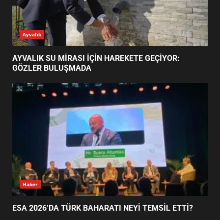
AYVALIK SU MİRASI İÇİN
Ayvalık
HAREKETE GEÇİYOR: GÖZLER
BULUŞMADA
1
AYVALIK SU MİRASI İÇİN HAREKETE GEÇİYOR:
GÖZLER BULUŞMADA
ESA 2026’DA TÜRK BAHARATI
NEYİ TEMSİL ETTİ?
2
EİB’DE KRİTİK ATAMA:
SÜRDÜRÜLEBİLİRLİKTE NE
DEĞİŞECEK?
3
Haber
ESA 2026’DA TÜRK BAHARATI NEYİ TEMSİL ETTİ?
EDREMİT’İN GURURU TÜRKİYE