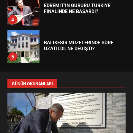
EDREMİT’İN GURURU TÜRKİYE
FİNALİNDE NE BAŞARDI?
4
BALIKESİR MÜZELERİNDE SÜRE
UZATILDI: NE DEĞİŞTİ?
5
BURHANİYE SATRANÇ
TURNUVASI KAYITLARI NEYİ
GÜNÜN OKUNANLARI
DEĞİŞTİRİYOR?
6
BURHANİYE BELEDİYESPOR’DA
YENİ YÖNETİM NASIL
ŞEKİLLENDİ?
7