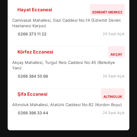
Hayat Eczanesi
EDREMİT’İN GURURU TÜRKİYE
EDREMIT MERKEZ
FİNALİNDE NE BAŞARDI?
Camivasat Mahallesi, Gazi Caddesi No:14 (Edremit Devlet
4
Hastanesi Karşısı)
0266 373 11 22
24 Saat Açık
BALIKESİR MÜZELERİNDE SÜRE
Körfez Eczanesi
AKÇAY
UZATILDI: NE DEĞİŞTİ?
Akçay Mahallesi, Turgut Reis Caddesi No:45 (Belediye
5
Yanı)
0266 384 55 66
24 Saat Açık
BURHANİYE SATRANÇ
TURNUVASI KAYITLARI NEYİ
Şifa Eczanesi
ALTINOLUK
DEĞİŞTİRİYOR?
6
Altınoluk Mahallesi, Atatürk Caddesi No:82 (Kordon Boyu)
0266 396 33 44
24 Saat Açık
BURHANİYE BELEDİYESPOR’DA
YENİ YÖNETİM NASIL
ŞEKİLLENDİ?