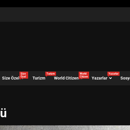
Size
Turizm
World
Yazarlar
Özel
Citizen
Size Özel
Turizm
World Citizen
Yazarlar
Sosy
rü