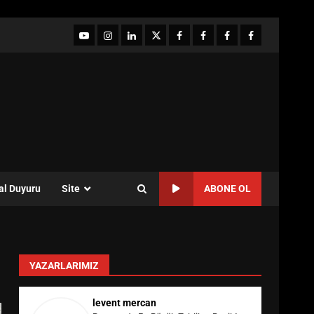
YouTube
Instagram
LinkedIn
twitter
facebook-
Facebook-
Facebook-
Facebook-
1
2
3
Grup
al Duyuru
Site
ABONE OL
YAZARLARIMIZ
levent mercan