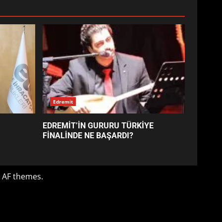
EDREMİT’İN GURURU TÜRKİYE
FİNALİNDE NE BAŞARDI?
4
BALIKESİR MÜZELERİNDE
SÜRE UZATILDI: NE DEĞİŞTİ?
5
BURHANİYE SATRANÇ
TURNUVASI KAYITLARI NEYİ
DEĞİŞTİRİYOR?
6
BURHANİYE