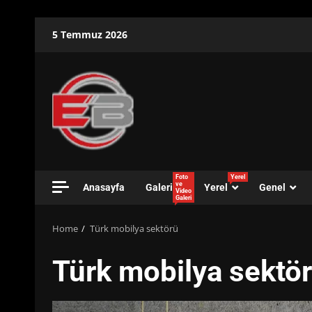
Skip
5 Temmuz 2026
to
content
Foto
Yerel
ve
Anasayfa
Galeri
Yerel
Genel
Video
Galeri
Home
Türk mobilya sektörü
Türk mobilya sektö