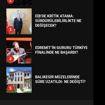
BURHANİYE
BELEDİYESPOR’DA YENİ
YÖNETİM NASIL ŞEKİLLENDİ?
7
TREND HABERLER
AYVALIK SU MİRASI İÇİN
HAREKETE GEÇİYOR: GÖZLER
BULUŞMADA
1
ESA 2026’DA TÜRK BAHARATI
NEYİ TEMSİL ETTİ?
2
EİB’DE KRİTİK ATAMA:
SÜRDÜRÜLEBİLİRLİKTE NE
DEĞİŞECEK?
3