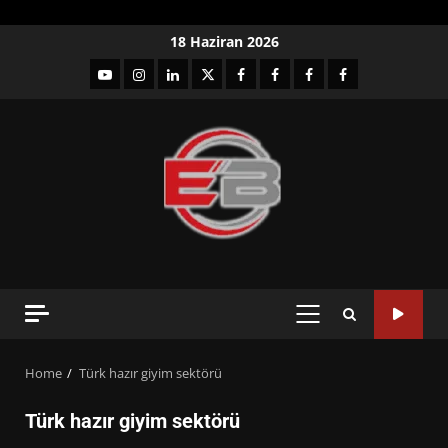
Skip
18 Haziran 2026
to
YouTube
Instagram
LinkedIn
twitter
facebook-
Facebook-
Facebook-
Facebook-
content
1
2
3
Grup
PRIMARY
MENU
Home
Türk hazır giyim sektörü
Türk hazır giyim sektörü