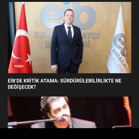
FİNALİNDE NE BAŞARDI?
4
BALIKESİR MÜZELERİNDE SÜRE
UZATILDI: NE DEĞİŞTİ?
5
Haber
BURHANİYE SATRANÇ
TURNUVASI KAYITLARI NEYİ
EİB’DE KRİTİK ATAMA: SÜRDÜRÜLEBİLİRLİKTE NE
DEĞİŞTİRİYOR?
DEĞİŞECEK?
6
BURHANİYE BELEDİYESPOR’DA
YENİ YÖNETİM NASIL
ŞEKİLLENDİ?
7