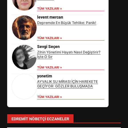
TÜM YAZILARI »
levent mercan
Depremde En Büyük Tehlike: Panik!
TÜM YAZILARI »
Sevgi Seçen
Zihin Yönetimi Hayatı Nasıl Değiştirir?
İşte O Sır
TÜM YAZILARI »
yonetim
AYVALIK SU MİRASI İÇİN HAREKETE
GEÇİYOR: GÖZLER BULUŞMADA
TÜM YAZILARI »
EİB’DE KRİTİK ATAMA:
SÜRDÜRÜLEBİLİRLİKTE NE
DEĞİŞECEK?
3
EDREMIT NÖBETÇI ECZANELER