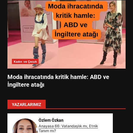
Kadın ve Çocuk
Moda ihracatında kritik hamle: ABD ve
İngiltere atağı
YAZARLARIMIZ
Özlem Özkan
Anayasa 66: Vatandaşlık mı, Etnik
Tanım mı?