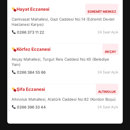
Hayat Eczanesi
EDREMİT’İN GURURU TÜRKİYE
EDREMIT MERKEZ
FİNALİNDE NE BAŞARDI?
Camivasat Mahallesi, Gazi Caddesi No:14 (Edremit Devlet
4
Hastanesi Karşısı)
0266 373 11 22
24 Saat Açık
BALIKESİR MÜZELERİNDE SÜRE
Körfez Eczanesi
AKÇAY
UZATILDI: NE DEĞİŞTİ?
Akçay Mahallesi, Turgut Reis Caddesi No:45 (Belediye
5
Yanı)
0266 384 55 66
24 Saat Açık
BURHANİYE SATRANÇ
TURNUVASI KAYITLARI NEYİ
Şifa Eczanesi
ALTINOLUK
DEĞİŞTİRİYOR?
6
Altınoluk Mahallesi, Atatürk Caddesi No:82 (Kordon Boyu)
0266 396 33 44
24 Saat Açık
BURHANİYE BELEDİYESPOR’DA
YENİ YÖNETİM NASIL
ŞEKİLLENDİ?