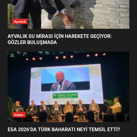
AYVALIK SU MİRASI İÇİN
Ayvalık
HAREKETE GEÇİYOR: GÖZLER
BULUŞMADA
1
AYVALIK SU MİRASI İÇİN HAREKETE GEÇİYOR:
GÖZLER BULUŞMADA
ESA 2026’DA TÜRK BAHARATI
NEYİ TEMSİL ETTİ?
2
EİB’DE KRİTİK ATAMA:
SÜRDÜRÜLEBİLİRLİKTE NE
DEĞİŞECEK?
3
Haber
ESA 2026’DA TÜRK BAHARATI NEYİ TEMSİL ETTİ?
EDREMİT’İN GURURU TÜRKİYE