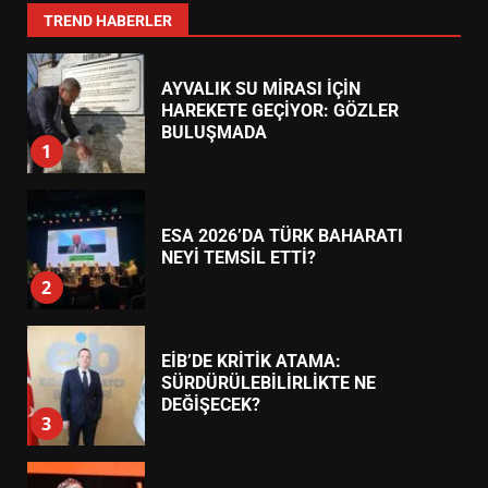
7
TREND HABERLER
AYVALIK SU MİRASI İÇİN
HAREKETE GEÇİYOR: GÖZLER
BULUŞMADA
1
ESA 2026’DA TÜRK BAHARATI
NEYİ TEMSİL ETTİ?
2
EİB’DE KRİTİK ATAMA:
SÜRDÜRÜLEBİLİRLİKTE NE
DEĞİŞECEK?
3