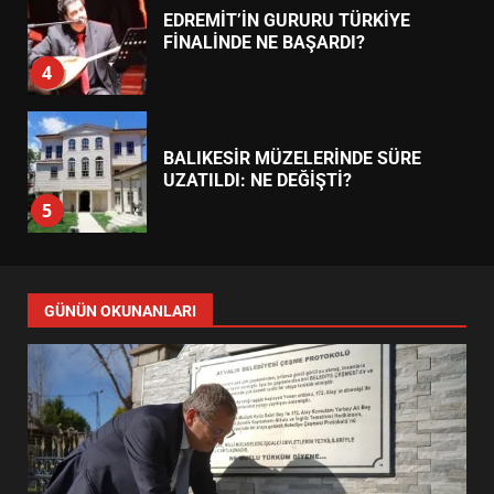
EDREMİT’İN GURURU TÜRKİYE
FİNALİNDE NE BAŞARDI?
4
BALIKESİR MÜZELERİNDE SÜRE
UZATILDI: NE DEĞİŞTİ?
5
BURHANİYE SATRANÇ
TURNUVASI KAYITLARI NEYİ
GÜNÜN OKUNANLARI
DEĞİŞTİRİYOR?
6
BURHANİYE BELEDİYESPOR’DA
YENİ YÖNETİM NASIL
ŞEKİLLENDİ?
7