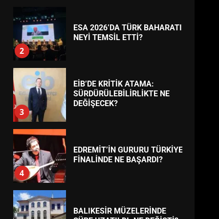
BURHANİYE
BELEDİYESPOR’DA YENİ
YÖNETİM NASIL ŞEKİLLENDİ?
7
TREND HABERLER
AYVALIK SU MİRASI İÇİN
HAREKETE GEÇİYOR: GÖZLER
BULUŞMADA
1
ESA 2026’DA TÜRK BAHARATI
NEYİ TEMSİL ETTİ?
2
EİB’DE KRİTİK ATAMA:
SÜRDÜRÜLEBİLİRLİKTE NE
DEĞİŞECEK?
3