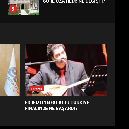
EDREMİT’İN GURURU TÜRKİYE
FİNALİNDE NE BAŞARDI?
4
BALIKESİR MÜZELERİNDE
SÜRE UZATILDI: NE DEĞİŞTİ?
5
BURHANİYE SATRANÇ
TURNUVASI KAYITLARI NEYİ
DEĞİŞTİRİYOR?
6
BURHANİYE