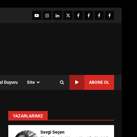
YouTube
Instagram
LinkedIn
twitter
facebook-
Facebook-
Facebook-
Facebook-
1
2
3
Grup
al Duyuru
Site
ABONE OL
YAZARLARIMIZ
Sevgi Seçen