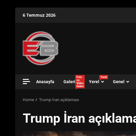
Skip
6 Temmuz 2026
to
content
Foto
Yerel
ve
Anasayfa
Galeri
Yerel
Genel
Video
Galeri
Home
Trump İran açıklaması
Trump İran açıklam