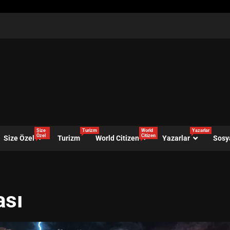
Size
Turizm
World
Yazarlar
Özel
Citizen
Size Özel
Turizm
World Citizen
Yazarlar
Sosy
ası