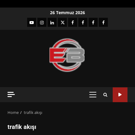
Skip
26 Temmuz 2026
to
YouTube
Instagram
LinkedIn
twitter
facebook-
Facebook-
Facebook-
Facebook-
content
1
2
3
Grup
PRIMARY
MENU
Home
trafik akışı
trafik akışı