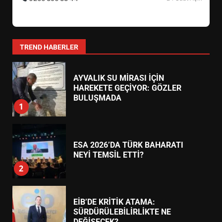
YENİ YÖNETİM NASIL
ŞEKİLLENDİ?
7
TREND HABERLER
AYVALIK SU MİRASI İÇİN
HAREKETE GEÇİYOR: GÖZLER
BULUŞMADA
1
ESA 2026’DA TÜRK BAHARATI
NEYİ TEMSİL ETTİ?
2
EİB’DE KRİTİK ATAMA:
SÜRDÜRÜLEBİLİRLİKTE NE
DEĞİŞECEK?
3