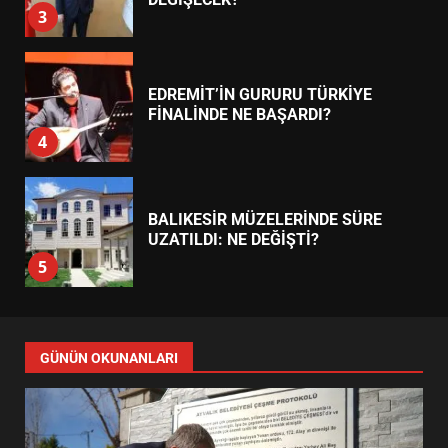
EDREMİT’İN GURURU TÜRKİYE
FİNALİNDE NE BAŞARDI?
4
BALIKESİR MÜZELERİNDE SÜRE
UZATILDI: NE DEĞİŞTİ?
5
BURHANİYE SATRANÇ
TURNUVASI KAYITLARI NEYİ
GÜNÜN OKUNANLARI
DEĞİŞTİRİYOR?
6
BURHANİYE BELEDİYESPOR’DA
YENİ YÖNETİM NASIL