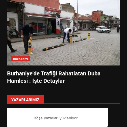
Burhaniye
Burhaniye’de Trafiği Rahatlatan Duba
Hamlesi : İşte Detaylar
YAZARLARIMIZ
EİB’DE KRİTİK ATAMA:
SÜRDÜRÜLEBİLİRLİKTE NE
DEĞİŞECEK?
3