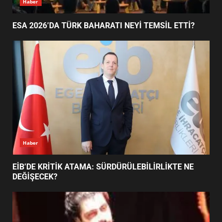
ESA 2026’DA TÜRK BAHARATI NEYİ TEMSİL ETTİ?
EDREMİT’İN GURURU TÜRKİYE
FİNALİNDE NE BAŞARDI?
4
BALIKESİR MÜZELERİNDE SÜRE
UZATILDI: NE DEĞİŞTİ?
5
Haber
BURHANİYE SATRANÇ
TURNUVASI KAYITLARI NEYİ
EİB’DE KRİTİK ATAMA: SÜRDÜRÜLEBİLİRLİKTE NE
DEĞİŞTİRİYOR?
DEĞİŞECEK?
6
BURHANİYE BELEDİYESPOR’DA
YENİ YÖNETİM NASIL
ŞEKİLLENDİ?