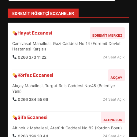
EDREMIT NÖBETÇI ECZANELER
Hayat Eczanesi
EDREMİT’İN GURURU TÜRKİYE
EDREMIT MERKEZ
FİNALİNDE NE BAŞARDI?
Camivasat Mahallesi, Gazi Caddesi No:14 (Edremit Devlet
4
Hastanesi Karşısı)
0266 373 11 22
24 Saat Açık
BALIKESİR MÜZELERİNDE SÜRE
Körfez Eczanesi
AKÇAY
UZATILDI: NE DEĞİŞTİ?
Akçay Mahallesi, Turgut Reis Caddesi No:45 (Belediye
5
Yanı)
0266 384 55 66
24 Saat Açık
BURHANİYE SATRANÇ
TURNUVASI KAYITLARI NEYİ
Şifa Eczanesi
ALTINOLUK
DEĞİŞTİRİYOR?
6
Altınoluk Mahallesi, Atatürk Caddesi No:82 (Kordon Boyu)
0266 396 33 44
24 Saat Açık
BURHANİYE BELEDİYESPOR’DA