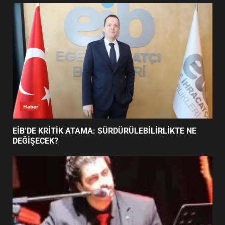
UZATILDI: NE DEĞİŞTİ?
5
BURHANİYE SATRANÇ
TURNUVASI KAYITLARI NEYİ
DEĞİŞTİRİYOR?
6
Haber
BURHANİYE BELEDİYESPOR’DA
YENİ YÖNETİM NASIL
EİB’DE KRİTİK ATAMA: SÜRDÜRÜLEBİLİRLİKTE NE
ŞEKİLLENDİ?
DEĞİŞECEK?
7