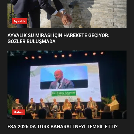
ESA 2026’DA TÜRK BAHARATI
Ayvalık
NEYİ TEMSİL ETTİ?
2
AYVALIK SU MİRASI İÇİN HAREKETE GEÇİYOR:
GÖZLER BULUŞMADA
EİB’DE KRİTİK ATAMA:
SÜRDÜRÜLEBİLİRLİKTE NE
DEĞİŞECEK?
3
EDREMİT’İN GURURU TÜRKİYE
FİNALİNDE NE BAŞARDI?
4
Haber
ESA 2026’DA TÜRK BAHARATI NEYİ TEMSİL ETTİ?
BALIKESİR MÜZELERİNDE SÜRE