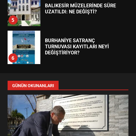
BALIKESİR MÜZELERİNDE SÜRE
UZATILDI: NE DEĞİŞTİ?
5
BURHANİYE SATRANÇ
TURNUVASI KAYITLARI NEYİ
DEĞİŞTİRİYOR?
6
BURHANİYE BELEDİYESPOR’DA
YENİ YÖNETİM NASIL
GÜNÜN OKUNANLARI
ŞEKİLLENDİ?
7
AYVALIK SU MİRASI İÇİN
HAREKETE GEÇİYOR: GÖZLER
BULUŞMADA
1