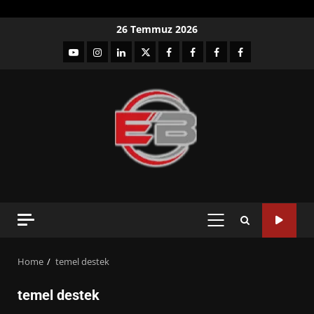
Skip
26 Temmuz 2026
to
YouTube
Instagram
LinkedIn
twitter
facebook-
Facebook-
Facebook-
Facebook-
content
1
2
3
Grup
PRIMARY
MENU
Home
temel destek
temel destek