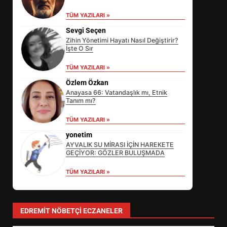
TÜM YAZILARI »
Sevgi Seçen
Zihin Yönetimi Hayatı Nasıl Değiştirir?
İşte O Sır
TÜM YAZILARI »
Özlem Özkan
Anayasa 66: Vatandaşlık mı, Etnik
Tanım mı?
EİB’DE KRİTİK ATAMA:
TÜM YAZILARI »
SÜRDÜRÜLEBİLİRLİKTE NE
DEĞİŞECEK?
yonetim
3
AYVALIK SU MİRASI İÇİN HAREKETE
GEÇİYOR: GÖZLER BULUŞMADA
TÜM YAZILARI »
EDREMİT’İN GURURU TÜRKİYE
FİNALİNDE NE BAŞARDI?
4
EDREMIT NÖBETÇI ECZANELER