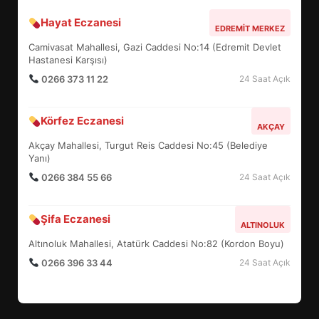
Hayat Eczanesi
BALIKESİR MÜZELERİNDE SÜRE
EDREMIT MERKEZ
UZATILDI: NE DEĞİŞTİ?
Camivasat Mahallesi, Gazi Caddesi No:14 (Edremit Devlet
5
Hastanesi Karşısı)
0266 373 11 22
24 Saat Açık
BURHANİYE SATRANÇ
Körfez Eczanesi
TURNUVASI KAYITLARI NEYİ
AKÇAY
DEĞİŞTİRİYOR?
Akçay Mahallesi, Turgut Reis Caddesi No:45 (Belediye
6
Yanı)
0266 384 55 66
24 Saat Açık
BURHANİYE BELEDİYESPOR’DA
YENİ YÖNETİM NASIL
Şifa Eczanesi
ALTINOLUK
ŞEKİLLENDİ?
7
Altınoluk Mahallesi, Atatürk Caddesi No:82 (Kordon Boyu)
0266 396 33 44
24 Saat Açık
AYVALIK SU MİRASI İÇİN
HAREKETE GEÇİYOR: GÖZLER
BULUŞMADA