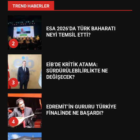
1
TREND HABERLER
ESA 2026’DA TÜRK BAHARATI
NEYİ TEMSİL ETTİ?
2
EİB’DE KRİTİK ATAMA:
SÜRDÜRÜLEBİLİRLİKTE NE
DEĞİŞECEK?
3
EDREMİT’İN GURURU TÜRKİYE
FİNALİNDE NE BAŞARDI?
4