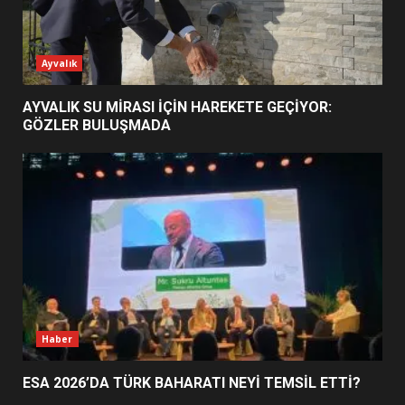
ESA 2026’DA TÜRK BAHARATI
Ayvalık
NEYİ TEMSİL ETTİ?
2
AYVALIK SU MİRASI İÇİN HAREKETE GEÇİYOR:
GÖZLER BULUŞMADA
EİB’DE KRİTİK ATAMA:
SÜRDÜRÜLEBİLİRLİKTE NE
DEĞİŞECEK?
3
EDREMİT’İN GURURU TÜRKİYE
FİNALİNDE NE BAŞARDI?
4
Haber
ESA 2026’DA TÜRK BAHARATI NEYİ TEMSİL ETTİ?
BALIKESİR MÜZELERİNDE SÜRE