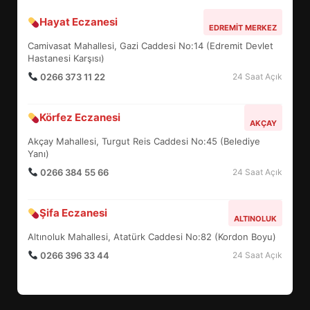
Hayat Eczanesi
BALIKESİR MÜZELERİNDE SÜRE
EDREMIT MERKEZ
UZATILDI: NE DEĞİŞTİ?
Camivasat Mahallesi, Gazi Caddesi No:14 (Edremit Devlet
5
Hastanesi Karşısı)
0266 373 11 22
24 Saat Açık
BURHANİYE SATRANÇ
Körfez Eczanesi
TURNUVASI KAYITLARI NEYİ
AKÇAY
DEĞİŞTİRİYOR?
Akçay Mahallesi, Turgut Reis Caddesi No:45 (Belediye
6
Yanı)
0266 384 55 66
24 Saat Açık
BURHANİYE BELEDİYESPOR’DA
YENİ YÖNETİM NASIL
Şifa Eczanesi
ALTINOLUK
ŞEKİLLENDİ?
7
Altınoluk Mahallesi, Atatürk Caddesi No:82 (Kordon Boyu)
0266 396 33 44
24 Saat Açık
AYVALIK SU MİRASI İÇİN
HAREKETE GEÇİYOR: GÖZLER
BULUŞMADA