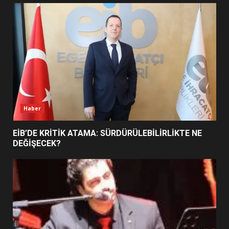
UZATILDI: NE DEĞİŞTİ?
5
BURHANİYE SATRANÇ
TURNUVASI KAYITLARI NEYİ
DEĞİŞTİRİYOR?
6
Haber
BURHANİYE BELEDİYESPOR’DA
YENİ YÖNETİM NASIL
EİB’DE KRİTİK ATAMA: SÜRDÜRÜLEBİLİRLİKTE NE
ŞEKİLLENDİ?
DEĞİŞECEK?
7