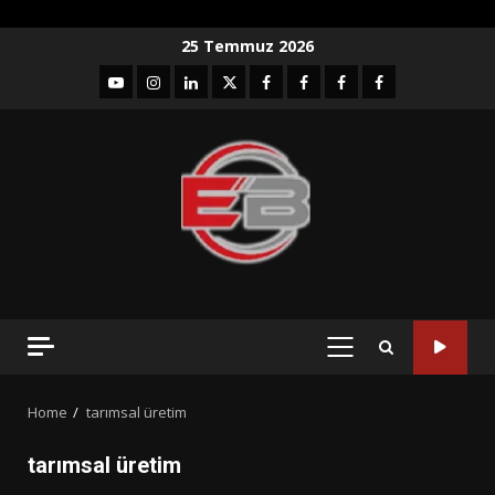
Skip
25 Temmuz 2026
to
YouTube
Instagram
LinkedIn
twitter
facebook-
Facebook-
Facebook-
Facebook-
content
1
2
3
Grup
PRIMARY
MENU
Home
tarımsal üretim
tarımsal üretim