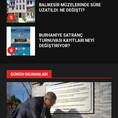
BALIKESİR MÜZELERİNDE SÜRE
UZATILDI: NE DEĞİŞTİ?
5
BURHANİYE SATRANÇ
TURNUVASI KAYITLARI NEYİ
DEĞİŞTİRİYOR?
6
BURHANİYE BELEDİYESPOR’DA
YENİ YÖNETİM NASIL
GÜNÜN OKUNANLARI
ŞEKİLLENDİ?
7
AYVALIK SU MİRASI İÇİN
HAREKETE GEÇİYOR: GÖZLER
BULUŞMADA
1