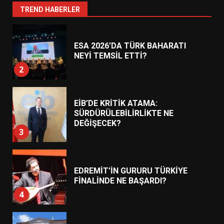
1
TREND HABERLER
ESA 2026’DA TÜRK BAHARATI
NEYİ TEMSİL ETTİ?
2
EİB’DE KRİTİK ATAMA:
SÜRDÜRÜLEBİLİRLİKTE NE
DEĞİŞECEK?
3
EDREMİT’İN GURURU TÜRKİYE
FİNALİNDE NE BAŞARDI?
4