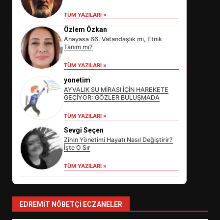
TÜM YAZILARI »
Özlem Özkan
Anayasa 66: Vatandaşlık mı, Etnik
Tanım mı?
TÜM YAZILARI »
yonetim
AYVALIK SU MİRASI İÇİN HAREKETE
GEÇİYOR: GÖZLER BULUŞMADA
EİB’DE KRİTİK ATAMA:
TÜM YAZILARI »
SÜRDÜRÜLEBİLİRLİKTE NE
Sevgi Seçen
DEĞİŞECEK?
3
Zihin Yönetimi Hayatı Nasıl Değiştirir?
İşte O Sır
TÜM YAZILARI »
EDREMİT’İN GURURU TÜRKİYE
FİNALİNDE NE BAŞARDI?
4
EDREMIT NÖBETÇI ECZANELER