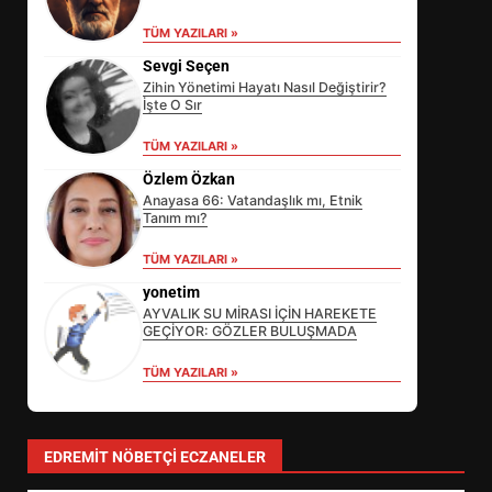
TÜM YAZILARI »
Sevgi Seçen
Zihin Yönetimi Hayatı Nasıl Değiştirir?
İşte O Sır
TÜM YAZILARI »
Özlem Özkan
Anayasa 66: Vatandaşlık mı, Etnik
Tanım mı?
EDREMİT’İN GURURU TÜRKİYE
TÜM YAZILARI »
FİNALİNDE NE BAŞARDI?
yonetim
3
AYVALIK SU MİRASI İÇİN HAREKETE
GEÇİYOR: GÖZLER BULUŞMADA
TÜM YAZILARI »
BALIKESİR MÜZELERİNDE SÜRE
UZATILDI: NE DEĞİŞTİ?
4
EDREMIT NÖBETÇI ECZANELER