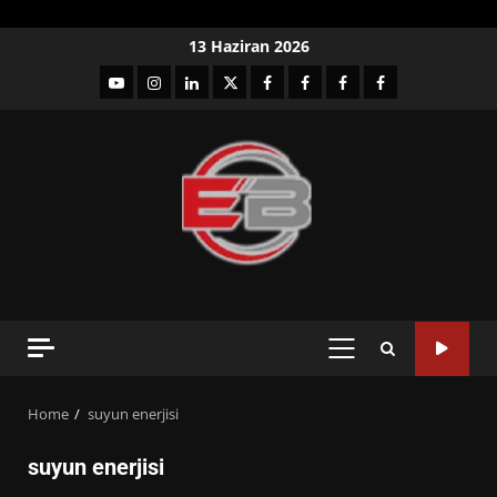
Skip
13 Haziran 2026
to
YouTube
Instagram
LinkedIn
twitter
facebook-
Facebook-
Facebook-
Facebook-
content
1
2
3
Grup
PRIMARY
MENU
Home
suyun enerjisi
suyun enerjisi