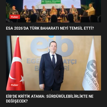
EİB’DE KRİTİK ATAMA:
Haber
SÜRDÜRÜLEBİLİRLİKTE NE
DEĞİŞECEK?
2
ESA 2026’DA TÜRK BAHARATI NEYİ TEMSİL ETTİ?
EDREMİT’İN GURURU TÜRKİYE
FİNALİNDE NE BAŞARDI?
3
BALIKESİR MÜZELERİNDE SÜRE
UZATILDI: NE DEĞİŞTİ?
Haber
4
EİB’DE KRİTİK ATAMA: SÜRDÜRÜLEBİLİRLİKTE NE
DEĞİŞECEK?
BURHANİYE SATRANÇ