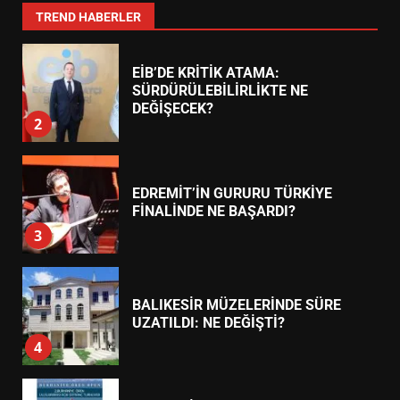
1
TREND HABERLER
EİB’DE KRİTİK ATAMA:
SÜRDÜRÜLEBİLİRLİKTE NE
DEĞİŞECEK?
2
EDREMİT’İN GURURU TÜRKİYE
FİNALİNDE NE BAŞARDI?
3
BALIKESİR MÜZELERİNDE SÜRE
UZATILDI: NE DEĞİŞTİ?
4