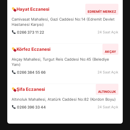
BURHANİYE SATRANÇ
Hayat Eczanesi
EDREMIT MERKEZ
TURNUVASI KAYITLARI NEYİ
Camivasat Mahallesi, Gazi Caddesi No:14 (Edremit Devlet
DEĞİŞTİRİYOR?
5
Hastanesi Karşısı)
0266 373 11 22
24 Saat Açık
BURHANİYE BELEDİYESPOR’DA
Körfez Eczanesi
YENİ YÖNETİM NASIL
AKÇAY
ŞEKİLLENDİ?
Akçay Mahallesi, Turgut Reis Caddesi No:45 (Belediye
6
Yanı)
0266 384 55 66
24 Saat Açık
BURHANİYE’DE FEN İŞLERİNDEN
DEV HAREKET: NELER
Şifa Eczanesi
ALTINOLUK
YAPILIYOR?
7
Altınoluk Mahallesi, Atatürk Caddesi No:82 (Kordon Boyu)
0266 396 33 44
24 Saat Açık
ESA 2026’DA TÜRK BAHARATI
NEYİ TEMSİL ETTİ?