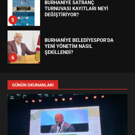
BURHANİYE SATRANÇ
TURNUVASI KAYITLARI NEYİ
DEĞİŞTİRİYOR?
5
BURHANİYE BELEDİYESPOR’DA
YENİ YÖNETİM NASIL
ŞEKİLLENDİ?
6
BURHANİYE’DE FEN İŞLERİNDEN
DEV HAREKET: NELER
GÜNÜN OKUNANLARI
YAPILIYOR?
7
ESA 2026’DA TÜRK BAHARATI
NEYİ TEMSİL ETTİ?
1