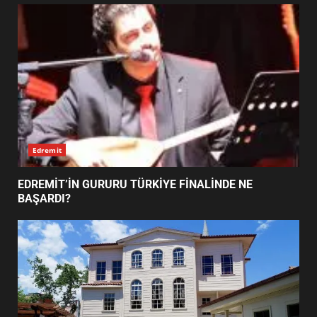
TURNUVASI KAYITLARI NEYİ
DEĞİŞTİRİYOR?
5
BURHANİYE BELEDİYESPOR’DA
YENİ YÖNETİM NASIL
ŞEKİLLENDİ?
6
Edremit
BURHANİYE’DE FEN İŞLERİNDEN
DEV HAREKET: NELER
EDREMİT’İN GURURU TÜRKİYE FİNALİNDE NE
YAPILIYOR?
BAŞARDI?
7