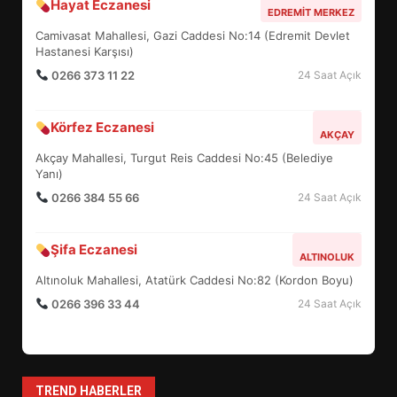
Hayat Eczanesi
BALIKESİR MÜZELERİNDE SÜRE
EDREMIT MERKEZ
UZATILDI: NE DEĞİŞTİ?
Camivasat Mahallesi, Gazi Caddesi No:14 (Edremit Devlet
5
Hastanesi Karşısı)
0266 373 11 22
24 Saat Açık
BURHANİYE SATRANÇ
Körfez Eczanesi
TURNUVASI KAYITLARI NEYİ
AKÇAY
DEĞİŞTİRİYOR?
Akçay Mahallesi, Turgut Reis Caddesi No:45 (Belediye
6
Yanı)
0266 384 55 66
24 Saat Açık
BURHANİYE BELEDİYESPOR’DA
YENİ YÖNETİM NASIL
Şifa Eczanesi
ALTINOLUK
ŞEKİLLENDİ?
7
Altınoluk Mahallesi, Atatürk Caddesi No:82 (Kordon Boyu)
0266 396 33 44
24 Saat Açık
AYVALIK SU MİRASI İÇİN
HAREKETE GEÇİYOR: GÖZLER
BULUŞMADA
1
TREND HABERLER