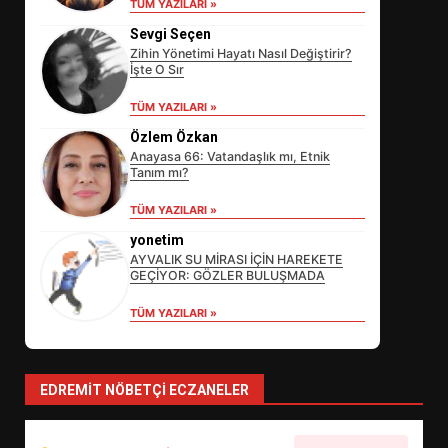
TÜM YAZILARI »
Sevgi Seçen
Zihin Yönetimi Hayatı Nasıl Değiştirir?
İşte O Sır
TÜM YAZILARI »
Özlem Özkan
Anayasa 66: Vatandaşlık mı, Etnik
Tanım mı?
EİB’DE KRİTİK ATAMA:
TÜM YAZILARI »
SÜRDÜRÜLEBİLİRLİKTE NE
DEĞİŞECEK?
yonetim
3
AYVALIK SU MİRASI İÇİN HAREKETE
GEÇİYOR: GÖZLER BULUŞMADA
TÜM YAZILARI »
EDREMİT’İN GURURU TÜRKİYE
FİNALİNDE NE BAŞARDI?
4
EDREMIT NÖBETÇI ECZANELER