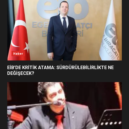
5
BURHANİYE SATRANÇ
TURNUVASI KAYITLARI NEYİ
DEĞİŞTİRİYOR?
6
Haber
BURHANİYE BELEDİYESPOR’DA
YENİ YÖNETİM NASIL
EİB’DE KRİTİK ATAMA: SÜRDÜRÜLEBİLİRLİKTE NE
ŞEKİLLENDİ?
DEĞİŞECEK?
7