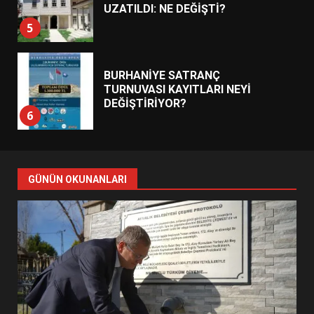
UZATILDI: NE DEĞİŞTİ?
5
BURHANİYE SATRANÇ
TURNUVASI KAYITLARI NEYİ
DEĞİŞTİRİYOR?
6
BURHANİYE BELEDİYESPOR’DA
YENİ YÖNETİM NASIL
GÜNÜN OKUNANLARI
ŞEKİLLENDİ?
7
AYVALIK SU MİRASI İÇİN
HAREKETE GEÇİYOR: GÖZLER
BULUŞMADA
1