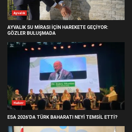
ESA 2026’DA TÜRK BAHARATI
Ayvalık
NEYİ TEMSİL ETTİ?
2
AYVALIK SU MİRASI İÇİN HAREKETE GEÇİYOR:
GÖZLER BULUŞMADA
EİB’DE KRİTİK ATAMA:
SÜRDÜRÜLEBİLİRLİKTE NE
DEĞİŞECEK?
3
EDREMİT’İN GURURU TÜRKİYE
FİNALİNDE NE BAŞARDI?
4
Haber
ESA 2026’DA TÜRK BAHARATI NEYİ TEMSİL ETTİ?
BALIKESİR MÜZELERİNDE SÜRE
UZATILDI: NE DEĞİŞTİ?