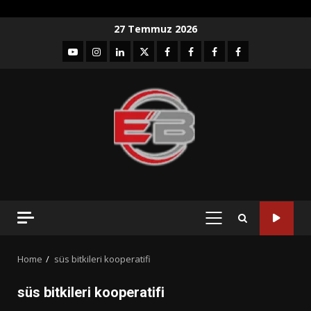
Skip
27 Temmuz 2026
to
YouTube
Instagram
LinkedIn
twitter
facebook-
Facebook-
Facebook-
Facebook-
content
1
2
3
Grup
PRIMARY
MENU
Home
süs bitkileri kooperatifi
süs bitkileri kooperatifi