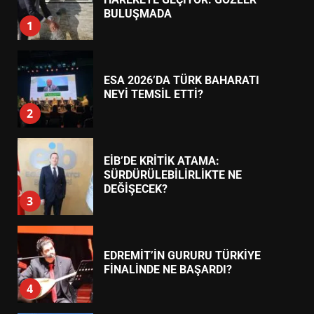
7
TREND HABERLER
AYVALIK SU MİRASI İÇİN
HAREKETE GEÇİYOR: GÖZLER
BULUŞMADA
1
ESA 2026’DA TÜRK BAHARATI
NEYİ TEMSİL ETTİ?
2
EİB’DE KRİTİK ATAMA:
SÜRDÜRÜLEBİLİRLİKTE NE
DEĞİŞECEK?
3