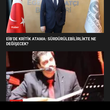
FİNALİNDE NE BAŞARDI?
4
BALIKESİR MÜZELERİNDE SÜRE
UZATILDI: NE DEĞİŞTİ?
5
Haber
BURHANİYE SATRANÇ
TURNUVASI KAYITLARI NEYİ
EİB’DE KRİTİK ATAMA: SÜRDÜRÜLEBİLİRLİKTE NE
DEĞİŞTİRİYOR?
DEĞİŞECEK?
6
BURHANİYE BELEDİYESPOR’DA
YENİ YÖNETİM NASIL
ŞEKİLLENDİ?
7