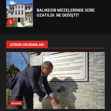
EDREMİT’İN GURURU TÜRKİYE
FİNALİNDE NE BAŞARDI?
4
BALIKESİR MÜZELERİNDE SÜRE
UZATILDI: NE DEĞİŞTİ?
5
BURHANİYE SATRANÇ
TURNUVASI KAYITLARI NEYİ
GÜNÜN OKUNANLARI
DEĞİŞTİRİYOR?
6
BURHANİYE BELEDİYESPOR’DA
YENİ YÖNETİM NASIL
ŞEKİLLENDİ?
7