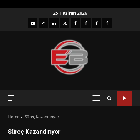
Skip
25 Haziran 2026
to
YouTube
Instagram
LinkedIn
twitter
facebook-
Facebook-
Facebook-
Facebook-
content
1
2
3
Grup
PRIMARY
MENU
Home
Süreç Kazandırıyor
Süreç Kazandırıyor