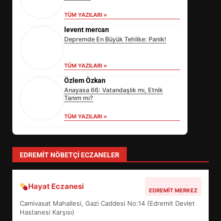
TÜM YAZILARI »
levent mercan
Depremde En Büyük Tehlike: Panik!
TÜM YAZILARI »
Özlem Özkan
Anayasa 66: Vatandaşlık mı, Etnik
Tanım mı?
TÜM YAZILARI »
yonetim
AYVALIK SU MİRASI İÇİN HAREKETE
GEÇİYOR: GÖZLER BULUŞMADA
TÜM YAZILARI »
EİB’DE KRİTİK ATAMA:
SÜRDÜRÜLEBİLİRLİKTE NE
DEĞİŞECEK?
3
EDREMIT NÖBETÇI ECZANELER