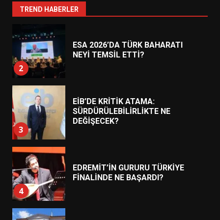
1
TREND HABERLER
ESA 2026’DA TÜRK BAHARATI
NEYİ TEMSİL ETTİ?
2
EİB’DE KRİTİK ATAMA:
SÜRDÜRÜLEBİLİRLİKTE NE
DEĞİŞECEK?
3
EDREMİT’İN GURURU TÜRKİYE
FİNALİNDE NE BAŞARDI?
4