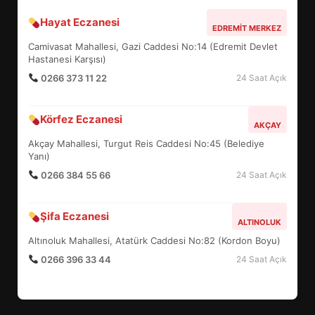
Hayat Eczanesi
BALIKESİR MÜZELERİNDE SÜRE
EDREMIT MERKEZ
UZATILDI: NE DEĞİŞTİ?
Camivasat Mahallesi, Gazi Caddesi No:14 (Edremit Devlet
5
Hastanesi Karşısı)
0266 373 11 22
24 Saat Açık
BURHANİYE SATRANÇ
Körfez Eczanesi
TURNUVASI KAYITLARI NEYİ
AKÇAY
DEĞİŞTİRİYOR?
Akçay Mahallesi, Turgut Reis Caddesi No:45 (Belediye
6
Yanı)
0266 384 55 66
24 Saat Açık
BURHANİYE BELEDİYESPOR’DA
YENİ YÖNETİM NASIL
Şifa Eczanesi
ALTINOLUK
ŞEKİLLENDİ?
7
Altınoluk Mahallesi, Atatürk Caddesi No:82 (Kordon Boyu)
0266 396 33 44
24 Saat Açık
AYVALIK SU MİRASI İÇİN
HAREKETE GEÇİYOR: GÖZLER
BULUŞMADA