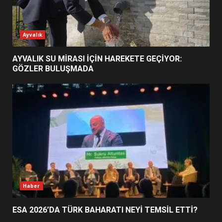
ESA 2026’DA TÜRK BAHARATI
Ayvalık
NEYİ TEMSİL ETTİ?
2
AYVALIK SU MİRASI İÇİN HAREKETE GEÇİYOR:
GÖZLER BULUŞMADA
EİB’DE KRİTİK ATAMA:
SÜRDÜRÜLEBİLİRLİKTE NE
DEĞİŞECEK?
3
EDREMİT’İN GURURU TÜRKİYE
FİNALİNDE NE BAŞARDI?
4
Haber
ESA 2026’DA TÜRK BAHARATI NEYİ TEMSİL ETTİ?
BALIKESİR MÜZELERİNDE SÜRE