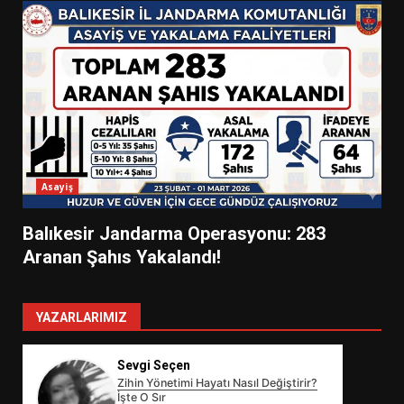
Asayiş
Balıkesir Jandarma Operasyonu: 283
Aranan Şahıs Yakalandı!
YAZARLARIMIZ
Sevgi Seçen
Zihin Yönetimi Hayatı Nasıl Değiştirir?
İşte O Sır