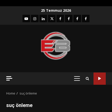
Skip
25 Temmuz 2026
to
YouTube
Instagram
LinkedIn
twitter
facebook-
Facebook-
Facebook-
Facebook-
content
1
2
3
Grup
PRIMARY
MENU
Home
suç önleme
suç önleme