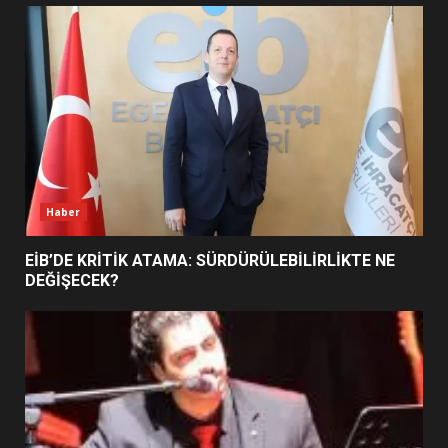
UZATILDI: NE DEĞİŞTİ?
5
BURHANİYE SATRANÇ
TURNUVASI KAYITLARI NEYİ
DEĞİŞTİRİYOR?
6
Haber
BURHANİYE BELEDİYESPOR’DA
YENİ YÖNETİM NASIL
EİB’DE KRİTİK ATAMA: SÜRDÜRÜLEBİLİRLİKTE NE
ŞEKİLLENDİ?
DEĞİŞECEK?
7