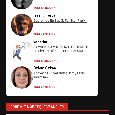
TÜM YAZILARI »
levent mercan
Depremde En Büyük Tehlike: Panik!
TÜM YAZILARI »
yonetim
AYVALIK SU MİRASI İÇİN HAREKETE
GEÇİYOR: GÖZLER BULUŞMADA
EİB’DE KRİTİK ATAMA:
TÜM YAZILARI »
SÜRDÜRÜLEBİLİRLİKTE NE
Özlem Özkan
DEĞİŞECEK?
3
Anayasa 66: Vatandaşlık mı, Etnik
Tanım mı?
TÜM YAZILARI »
EDREMİT’İN GURURU TÜRKİYE
FİNALİNDE NE BAŞARDI?
4
EDREMIT NÖBETÇI ECZANELER