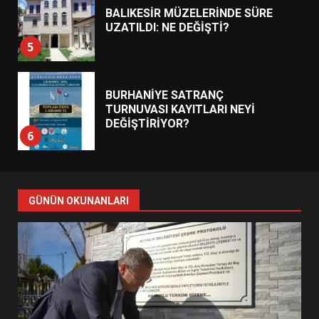
BALIKESİR MÜZELERİNDE SÜRE
UZATILDI: NE DEĞİŞTİ?
5
BURHANİYE SATRANÇ
TURNUVASI KAYITLARI NEYİ
DEĞİŞTİRİYOR?
6
BURHANİYE BELEDİYESPOR’DA
YENİ YÖNETİM NASIL
GÜNÜN OKUNANLARI
ŞEKİLLENDİ?
7
AYVALIK SU MİRASI İÇİN
HAREKETE GEÇİYOR: GÖZLER
BULUŞMADA
1