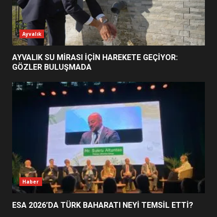
ESA 2026’DA TÜRK BAHARATI
Ayvalık
NEYİ TEMSİL ETTİ?
2
AYVALIK SU MİRASI İÇİN HAREKETE GEÇİYOR:
GÖZLER BULUŞMADA
EİB’DE KRİTİK ATAMA:
SÜRDÜRÜLEBİLİRLİKTE NE
DEĞİŞECEK?
3
EDREMİT’İN GURURU TÜRKİYE
FİNALİNDE NE BAŞARDI?
4
Haber
ESA 2026’DA TÜRK BAHARATI NEYİ TEMSİL ETTİ?
BALIKESİR MÜZELERİNDE SÜRE