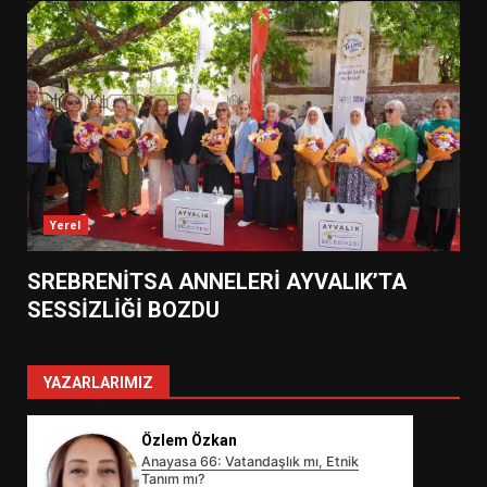
Yerel
SREBRENİTSA ANNELERİ AYVALIK’TA
SESSİZLİĞİ BOZDU
YAZARLARIMIZ
Özlem Özkan
Anayasa 66: Vatandaşlık mı, Etnik
Tanım mı?