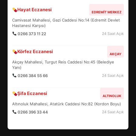
Hayat Eczanesi
BALIKESİR MÜZELERİNDE SÜRE
EDREMIT MERKEZ
UZATILDI: NE DEĞİŞTİ?
Camivasat Mahallesi, Gazi Caddesi No:14 (Edremit Devlet
5
Hastanesi Karşısı)
0266 373 11 22
24 Saat Açık
BURHANİYE SATRANÇ
Körfez Eczanesi
TURNUVASI KAYITLARI NEYİ
AKÇAY
DEĞİŞTİRİYOR?
Akçay Mahallesi, Turgut Reis Caddesi No:45 (Belediye
6
Yanı)
0266 384 55 66
24 Saat Açık
BURHANİYE BELEDİYESPOR’DA
YENİ YÖNETİM NASIL
Şifa Eczanesi
ALTINOLUK
ŞEKİLLENDİ?
7
Altınoluk Mahallesi, Atatürk Caddesi No:82 (Kordon Boyu)
0266 396 33 44
24 Saat Açık
AYVALIK SU MİRASI İÇİN
HAREKETE GEÇİYOR: GÖZLER
BULUŞMADA