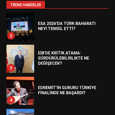
1
TREND HABERLER
ESA 2026’DA TÜRK BAHARATI
NEYİ TEMSİL ETTİ?
2
EİB’DE KRİTİK ATAMA:
SÜRDÜRÜLEBİLİRLİKTE NE
DEĞİŞECEK?
3
EDREMİT’İN GURURU TÜRKİYE
FİNALİNDE NE BAŞARDI?
4