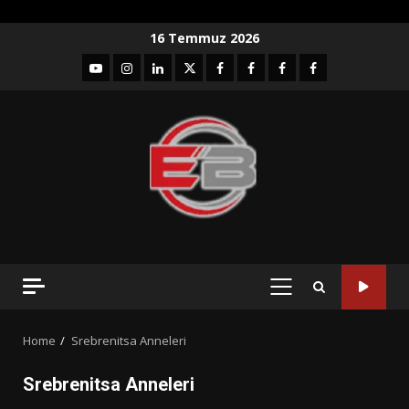
Skip
16 Temmuz 2026
to
YouTube
Instagram
LinkedIn
twitter
facebook-
Facebook-
Facebook-
Facebook-
content
1
2
3
Grup
PRIMARY
MENU
Home
Srebrenitsa Anneleri
Srebrenitsa Anneleri