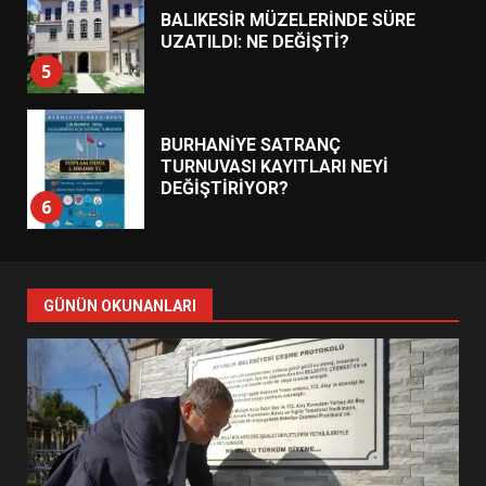
BALIKESİR MÜZELERİNDE SÜRE
UZATILDI: NE DEĞİŞTİ?
5
BURHANİYE SATRANÇ
TURNUVASI KAYITLARI NEYİ
DEĞİŞTİRİYOR?
6
BURHANİYE BELEDİYESPOR’DA
YENİ YÖNETİM NASIL
GÜNÜN OKUNANLARI
ŞEKİLLENDİ?
7
AYVALIK SU MİRASI İÇİN
HAREKETE GEÇİYOR: GÖZLER
BULUŞMADA
1