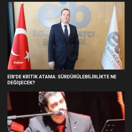
UZATILDI: NE DEĞİŞTİ?
5
BURHANİYE SATRANÇ
TURNUVASI KAYITLARI NEYİ
DEĞİŞTİRİYOR?
6
Haber
BURHANİYE BELEDİYESPOR’DA
YENİ YÖNETİM NASIL
EİB’DE KRİTİK ATAMA: SÜRDÜRÜLEBİLİRLİKTE NE
ŞEKİLLENDİ?
DEĞİŞECEK?
7