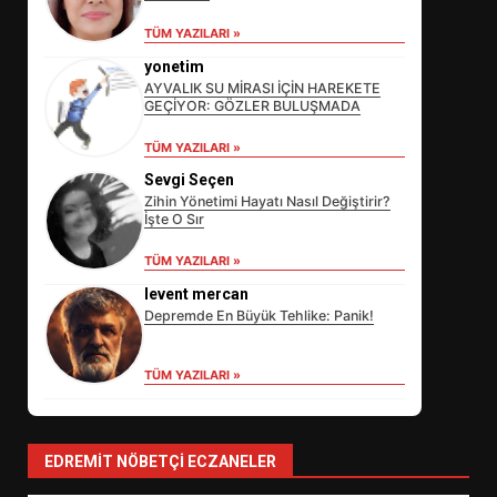
TÜM YAZILARI »
yonetim
AYVALIK SU MİRASI İÇİN HAREKETE
GEÇİYOR: GÖZLER BULUŞMADA
TÜM YAZILARI »
Sevgi Seçen
Zihin Yönetimi Hayatı Nasıl Değiştirir?
İşte O Sır
EİB’DE KRİTİK ATAMA:
TÜM YAZILARI »
SÜRDÜRÜLEBİLİRLİKTE NE
levent mercan
DEĞİŞECEK?
3
Depremde En Büyük Tehlike: Panik!
TÜM YAZILARI »
EDREMİT’İN GURURU TÜRKİYE
FİNALİNDE NE BAŞARDI?
4
EDREMIT NÖBETÇI ECZANELER