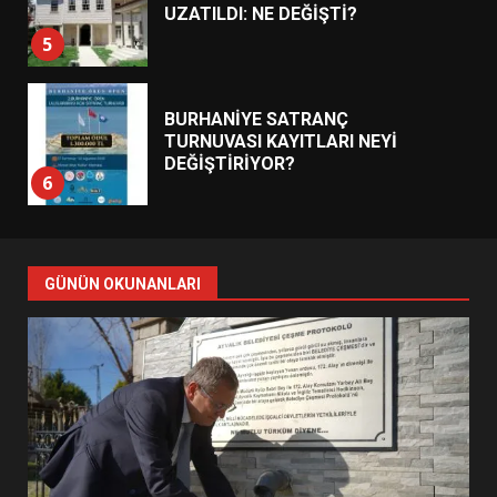
UZATILDI: NE DEĞİŞTİ?
5
BURHANİYE SATRANÇ
TURNUVASI KAYITLARI NEYİ
DEĞİŞTİRİYOR?
6
BURHANİYE BELEDİYESPOR’DA
YENİ YÖNETİM NASIL
GÜNÜN OKUNANLARI
ŞEKİLLENDİ?
7
AYVALIK SU MİRASI İÇİN
HAREKETE GEÇİYOR: GÖZLER
BULUŞMADA
1