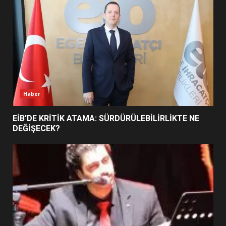
5
BURHANİYE SATRANÇ
TURNUVASI KAYITLARI NEYİ
DEĞİŞTİRİYOR?
6
Haber
BURHANİYE BELEDİYESPOR’DA
YENİ YÖNETİM NASIL
EİB’DE KRİTİK ATAMA: SÜRDÜRÜLEBİLİRLİKTE NE
ŞEKİLLENDİ?
DEĞİŞECEK?
7