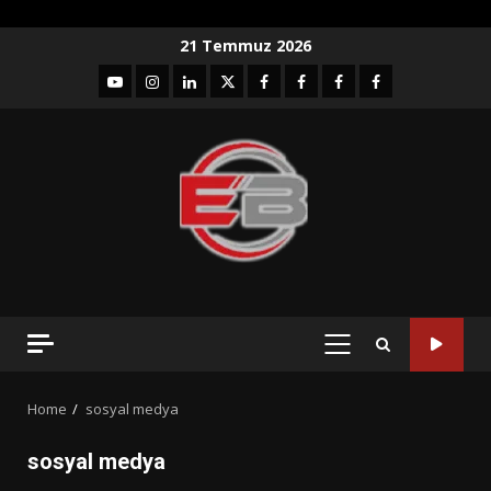
Skip
21 Temmuz 2026
to
YouTube
Instagram
LinkedIn
twitter
facebook-
Facebook-
Facebook-
Facebook-
content
1
2
3
Grup
PRIMARY
MENU
Home
sosyal medya
sosyal medya