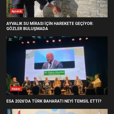
ESA 2026’DA TÜRK BAHARATI
Ayvalık
NEYİ TEMSİL ETTİ?
2
AYVALIK SU MİRASI İÇİN HAREKETE GEÇİYOR:
GÖZLER BULUŞMADA
EİB’DE KRİTİK ATAMA:
SÜRDÜRÜLEBİLİRLİKTE NE
DEĞİŞECEK?
3
EDREMİT’İN GURURU TÜRKİYE
FİNALİNDE NE BAŞARDI?
4
Haber
ESA 2026’DA TÜRK BAHARATI NEYİ TEMSİL ETTİ?
BALIKESİR MÜZELERİNDE SÜRE
UZATILDI: NE DEĞİŞTİ?