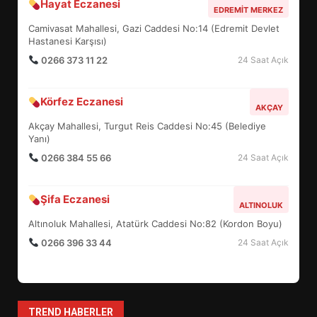
Hayat Eczanesi
BALIKESİR MÜZELERİNDE SÜRE
EDREMIT MERKEZ
UZATILDI: NE DEĞİŞTİ?
Camivasat Mahallesi, Gazi Caddesi No:14 (Edremit Devlet
5
Hastanesi Karşısı)
0266 373 11 22
24 Saat Açık
BURHANİYE SATRANÇ
Körfez Eczanesi
TURNUVASI KAYITLARI NEYİ
AKÇAY
DEĞİŞTİRİYOR?
Akçay Mahallesi, Turgut Reis Caddesi No:45 (Belediye
6
Yanı)
0266 384 55 66
24 Saat Açık
BURHANİYE BELEDİYESPOR’DA
YENİ YÖNETİM NASIL
Şifa Eczanesi
ALTINOLUK
ŞEKİLLENDİ?
7
Altınoluk Mahallesi, Atatürk Caddesi No:82 (Kordon Boyu)
0266 396 33 44
24 Saat Açık
AYVALIK SU MİRASI İÇİN
HAREKETE GEÇİYOR: GÖZLER
BULUŞMADA
1
TREND HABERLER