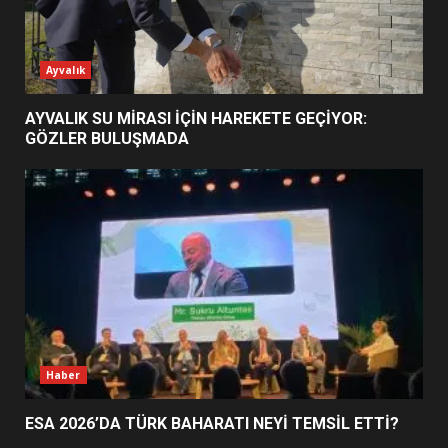
ESA 2026’DA TÜRK BAHARATI
Ayvalık
NEYİ TEMSİL ETTİ?
2
AYVALIK SU MİRASI İÇİN HAREKETE GEÇİYOR:
GÖZLER BULUŞMADA
EİB’DE KRİTİK ATAMA:
SÜRDÜRÜLEBİLİRLİKTE NE
DEĞİŞECEK?
3
EDREMİT’İN GURURU TÜRKİYE
FİNALİNDE NE BAŞARDI?
4
Haber
ESA 2026’DA TÜRK BAHARATI NEYİ TEMSİL ETTİ?
BALIKESİR MÜZELERİNDE SÜRE