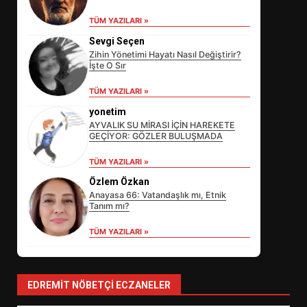
TÜM YAZILARI »
Sevgi Seçen
Zihin Yönetimi Hayatı Nasıl Değiştirir?
İşte O Sır
TÜM YAZILARI »
yonetim
AYVALIK SU MİRASI İÇİN HAREKETE
GEÇİYOR: GÖZLER BULUŞMADA
EİB’DE KRİTİK ATAMA:
TÜM YAZILARI »
SÜRDÜRÜLEBİLİRLİKTE NE
Özlem Özkan
DEĞİŞECEK?
3
Anayasa 66: Vatandaşlık mı, Etnik
Tanım mı?
TÜM YAZILARI »
EDREMİT’İN GURURU TÜRKİYE
FİNALİNDE NE BAŞARDI?
4
EDREMIT NÖBETÇI ECZANELER