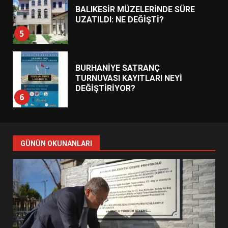
BALIKESİR MÜZELERİNDE SÜRE
UZATILDI: NE DEĞİŞTİ?
5
BURHANİYE SATRANÇ
TURNUVASI KAYITLARI NEYİ
DEĞİŞTİRİYOR?
6
BURHANİYE BELEDİYESPOR’DA
YENİ YÖNETİM NASIL
GÜNÜN OKUNANLARI
ŞEKİLLENDİ?
7
AYVALIK SU MİRASI İÇİN
HAREKETE GEÇİYOR: GÖZLER
BULUŞMADA
1