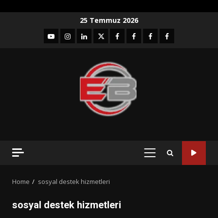
Skip
25 Temmuz 2026
to
YouTube
Instagram
LinkedIn
twitter
facebook-
Facebook-
Facebook-
Facebook-
content
1
2
3
Grup
PRIMARY
MENU
Home
sosyal destek hizmetleri
sosyal destek hizmetleri