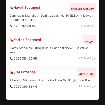
Hayat Eczanesi
BALIKESİR MÜZELERİNDE SÜRE
EDREMIT MERKEZ
UZATILDI: NE DEĞİŞTİ?
Camivasat Mahallesi, Gazi Caddesi No:14 (Edremit Devlet
5
Hastanesi Karşısı)
0266 373 11 22
24 Saat Açık
BURHANİYE SATRANÇ
Körfez Eczanesi
TURNUVASI KAYITLARI NEYİ
AKÇAY
DEĞİŞTİRİYOR?
Akçay Mahallesi, Turgut Reis Caddesi No:45 (Belediye
6
Yanı)
0266 384 55 66
24 Saat Açık
BURHANİYE BELEDİYESPOR’DA
YENİ YÖNETİM NASIL
Şifa Eczanesi
ALTINOLUK
ŞEKİLLENDİ?
7
Altınoluk Mahallesi, Atatürk Caddesi No:82 (Kordon Boyu)
0266 396 33 44
24 Saat Açık
AYVALIK SU MİRASI İÇİN
HAREKETE GEÇİYOR: GÖZLER
BULUŞMADA