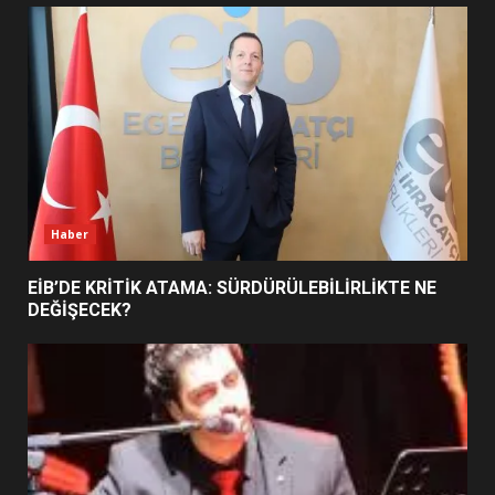
UZATILDI: NE DEĞİŞTİ?
5
BURHANİYE SATRANÇ
TURNUVASI KAYITLARI NEYİ
DEĞİŞTİRİYOR?
6
Haber
BURHANİYE BELEDİYESPOR’DA
YENİ YÖNETİM NASIL
EİB’DE KRİTİK ATAMA: SÜRDÜRÜLEBİLİRLİKTE NE
ŞEKİLLENDİ?
DEĞİŞECEK?
7