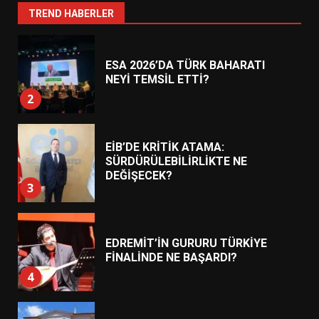
1
TREND HABERLER
ESA 2026’DA TÜRK BAHARATI
NEYİ TEMSİL ETTİ?
2
EİB’DE KRİTİK ATAMA:
SÜRDÜRÜLEBİLİRLİKTE NE
DEĞİŞECEK?
3
EDREMİT’İN GURURU TÜRKİYE
FİNALİNDE NE BAŞARDI?
4