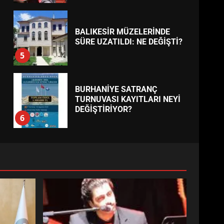
BALIKESİR MÜZELERİNDE
SÜRE UZATILDI: NE DEĞİŞTİ?
5
BURHANİYE SATRANÇ
TURNUVASI KAYITLARI NEYİ
DEĞİŞTİRİYOR?
6
BURHANİYE
BELEDİYESPOR’DA YENİ
YÖNETİM NASIL ŞEKİLLENDİ?
7
AYVALIK SU MİRASI İÇİN