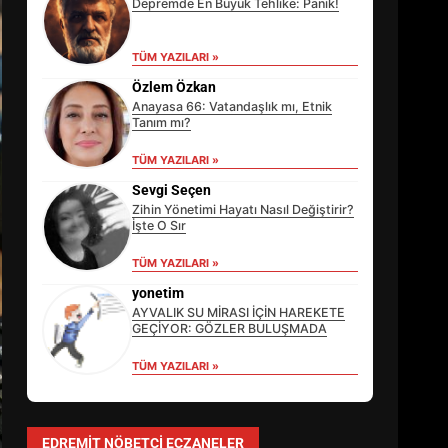
Depremde En Büyük Tehlike: Panik!
TÜM YAZILARI »
Özlem Özkan
Anayasa 66: Vatandaşlık mı, Etnik
Tanım mı?
TÜM YAZILARI »
Sevgi Seçen
Zihin Yönetimi Hayatı Nasıl Değiştirir?
İşte O Sır
TÜM YAZILARI »
EİB’DE KRİTİK ATAMA:
SÜRDÜRÜLEBİLİRLİKTE NE
yonetim
DEĞİŞECEK?
AYVALIK SU MİRASI İÇİN HAREKETE
3
GEÇİYOR: GÖZLER BULUŞMADA
TÜM YAZILARI »
EDREMİT’İN GURURU TÜRKİYE
FİNALİNDE NE BAŞARDI?
EDREMIT NÖBETÇI ECZANELER