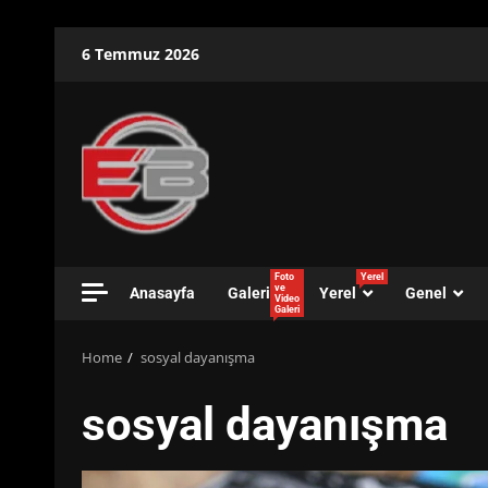
Skip
6 Temmuz 2026
to
content
Foto
Yerel
ve
Anasayfa
Galeri
Yerel
Genel
Video
Galeri
Home
sosyal dayanışma
sosyal dayanışma