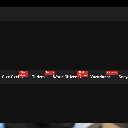
Size
Turizm
World
Yazarlar
Özel
Citizen
Size Özel
Turizm
World Citizen
Yazarlar
Sosy