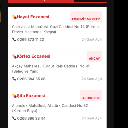
4
Hayat Eczanesi
EDREMIT MERKEZ
BALIKESİR MÜZELERİNDE
Camivasat Mahallesi, Gazi Caddesi No:14 (Edremit
SÜRE UZATILDI: NE DEĞİŞTİ?
Devlet Hastanesi Karşısı)
5
0266 373 11 22
24 Saat Açık
Körfez Eczanesi
BURHANİYE SATRANÇ
AKÇAY
TURNUVASI KAYITLARI NEYİ
Akçay Mahallesi, Turgut Reis Caddesi No:45
DEĞİŞTİRİYOR?
(Belediye Yanı)
6
0266 384 55 66
24 Saat Açık
BURHANİYE
Şifa Eczanesi
BELEDİYESPOR’DA YENİ
ALTINOLUK
YÖNETİM NASIL ŞEKİLLENDİ?
Altınoluk Mahallesi, Atatürk Caddesi No:82
7
(Kordon Boyu)
0266 396 33 44
24 Saat Açık