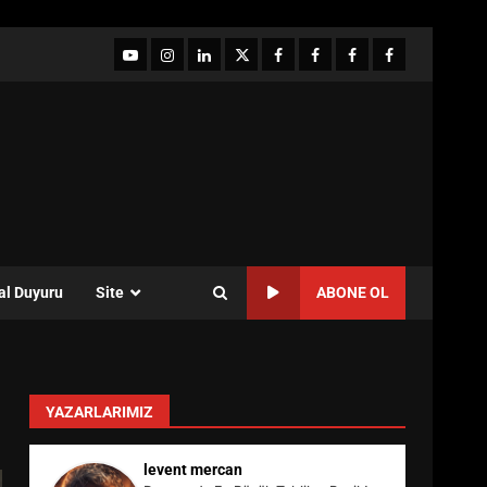
YouTube
Instagram
LinkedIn
twitter
facebook-
Facebook-
Facebook-
Facebook-
1
2
3
Grup
al Duyuru
Site
ABONE OL
YAZARLARIMIZ
levent mercan