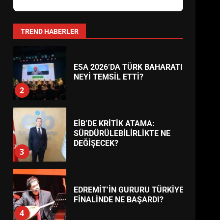
AYVALIK SU MİRASI İÇİN
HAREKETE GEÇİYOR: GÖZLER
BULUŞMADA
1
TREND HABERLER
ESA 2026’DA TÜRK BAHARATI
NEYİ TEMSİL ETTİ?
2
EİB’DE KRİTİK ATAMA:
SÜRDÜRÜLEBİLİRLİKTE NE
DEĞİŞECEK?
3
EDREMİT’İN GURURU TÜRKİYE
FİNALİNDE NE BAŞARDI?
4