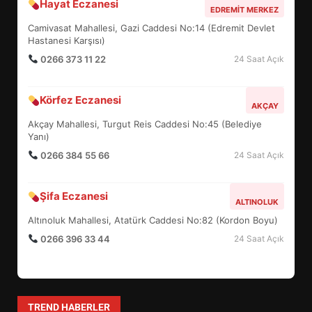
Hayat Eczanesi
BALIKESİR MÜZELERİNDE SÜRE
EDREMIT MERKEZ
UZATILDI: NE DEĞİŞTİ?
Camivasat Mahallesi, Gazi Caddesi No:14 (Edremit Devlet
5
Hastanesi Karşısı)
0266 373 11 22
24 Saat Açık
BURHANİYE SATRANÇ
Körfez Eczanesi
TURNUVASI KAYITLARI NEYİ
AKÇAY
DEĞİŞTİRİYOR?
Akçay Mahallesi, Turgut Reis Caddesi No:45 (Belediye
6
Yanı)
0266 384 55 66
24 Saat Açık
BURHANİYE BELEDİYESPOR’DA
YENİ YÖNETİM NASIL
Şifa Eczanesi
ALTINOLUK
ŞEKİLLENDİ?
7
Altınoluk Mahallesi, Atatürk Caddesi No:82 (Kordon Boyu)
0266 396 33 44
24 Saat Açık
AYVALIK SU MİRASI İÇİN
HAREKETE GEÇİYOR: GÖZLER
BULUŞMADA
1
TREND HABERLER