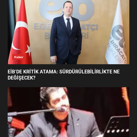
5
BURHANİYE SATRANÇ
TURNUVASI KAYITLARI NEYİ
DEĞİŞTİRİYOR?
6
Haber
BURHANİYE BELEDİYESPOR’DA
YENİ YÖNETİM NASIL
EİB’DE KRİTİK ATAMA: SÜRDÜRÜLEBİLİRLİKTE NE
ŞEKİLLENDİ?
DEĞİŞECEK?
7