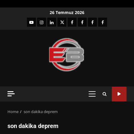
Skip
26 Temmuz 2026
to
YouTube
Instagram
LinkedIn
twitter
facebook-
Facebook-
Facebook-
Facebook-
content
1
2
3
Grup
PRIMARY
MENU
Home
son dakika deprem
son dakika deprem