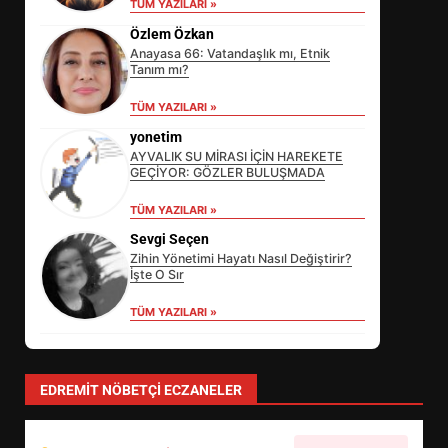
TÜM YAZILARI »
Özlem Özkan
Anayasa 66: Vatandaşlık mı, Etnik
Tanım mı?
TÜM YAZILARI »
yonetim
AYVALIK SU MİRASI İÇİN HAREKETE
GEÇİYOR: GÖZLER BULUŞMADA
EİB’DE KRİTİK ATAMA:
TÜM YAZILARI »
SÜRDÜRÜLEBİLİRLİKTE NE
Sevgi Seçen
DEĞİŞECEK?
3
Zihin Yönetimi Hayatı Nasıl Değiştirir?
İşte O Sır
TÜM YAZILARI »
EDREMİT’İN GURURU TÜRKİYE
FİNALİNDE NE BAŞARDI?
4
EDREMIT NÖBETÇI ECZANELER