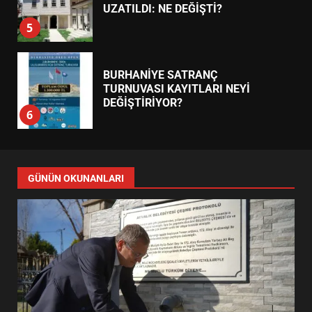
UZATILDI: NE DEĞİŞTİ?
5
BURHANİYE SATRANÇ
TURNUVASI KAYITLARI NEYİ
DEĞİŞTİRİYOR?
6
BURHANİYE BELEDİYESPOR’DA
YENİ YÖNETİM NASIL
GÜNÜN OKUNANLARI
ŞEKİLLENDİ?
7
AYVALIK SU MİRASI İÇİN
HAREKETE GEÇİYOR: GÖZLER
BULUŞMADA
1