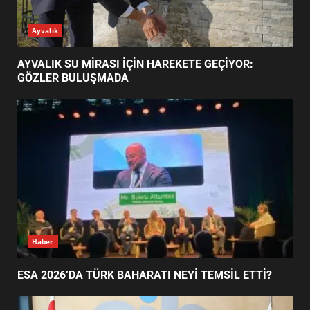
ESA 2026’DA TÜRK BAHARATI
Ayvalık
NEYİ TEMSİL ETTİ?
2
AYVALIK SU MİRASI İÇİN HAREKETE GEÇİYOR:
GÖZLER BULUŞMADA
EİB’DE KRİTİK ATAMA:
SÜRDÜRÜLEBİLİRLİKTE NE
DEĞİŞECEK?
3
EDREMİT’İN GURURU TÜRKİYE
FİNALİNDE NE BAŞARDI?
4
Haber
ESA 2026’DA TÜRK BAHARATI NEYİ TEMSİL ETTİ?
BALIKESİR MÜZELERİNDE SÜRE
UZATILDI: NE DEĞİŞTİ?