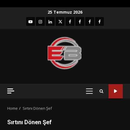
Skip
25 Temmuz 2026
to
YouTube
Instagram
LinkedIn
twitter
facebook-
Facebook-
Facebook-
Facebook-
content
1
2
3
Grup
PRIMARY
MENU
Home
Sırtını Dönen Şef
Sırtını Dönen Şef