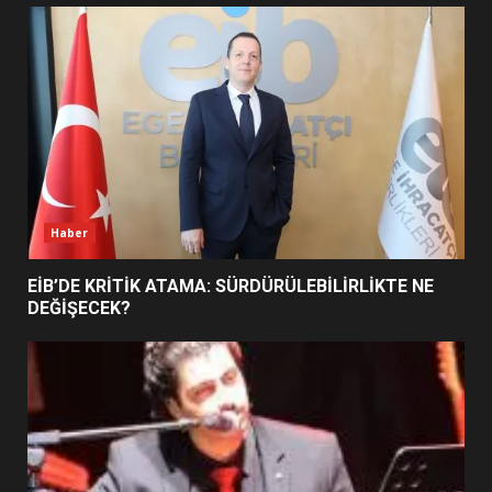
UZATILDI: NE DEĞİŞTİ?
5
BURHANİYE SATRANÇ
TURNUVASI KAYITLARI NEYİ
DEĞİŞTİRİYOR?
6
Haber
BURHANİYE BELEDİYESPOR’DA
YENİ YÖNETİM NASIL
EİB’DE KRİTİK ATAMA: SÜRDÜRÜLEBİLİRLİKTE NE
ŞEKİLLENDİ?
DEĞİŞECEK?
7