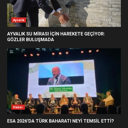
ESA 2026’DA TÜRK BAHARATI
Ayvalık
NEYİ TEMSİL ETTİ?
2
AYVALIK SU MİRASI İÇİN HAREKETE GEÇİYOR:
GÖZLER BULUŞMADA
EİB’DE KRİTİK ATAMA:
SÜRDÜRÜLEBİLİRLİKTE NE
DEĞİŞECEK?
3
EDREMİT’İN GURURU TÜRKİYE
FİNALİNDE NE BAŞARDI?
4
Haber
ESA 2026’DA TÜRK BAHARATI NEYİ TEMSİL ETTİ?
BALIKESİR MÜZELERİNDE SÜRE