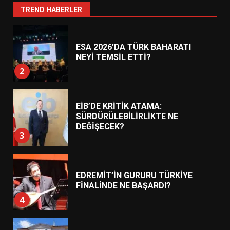
1
TREND HABERLER
ESA 2026’DA TÜRK BAHARATI
NEYİ TEMSİL ETTİ?
2
EİB’DE KRİTİK ATAMA:
SÜRDÜRÜLEBİLİRLİKTE NE
DEĞİŞECEK?
3
EDREMİT’İN GURURU TÜRKİYE
FİNALİNDE NE BAŞARDI?
4