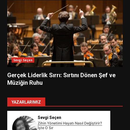
Sevgi Seçen
Gerçek Liderlik Sırrı: Sırtını Dönen Şef ve
Müziğin Ruhu
YAZARLARIMIZ
Sevgi Seçen
Zihin Yönetimi Hayatı Nasıl Değiştirir?
İşte O Sır