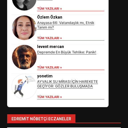
TÜM YAZILARI »
Özlem Özkan
Anayasa 66: Vatandaşlık mı, Etnik
Tanım mı?
TÜM YAZILARI »
levent mercan
Depremde En Büyük Tehlike: Panik!
EİB’DE KRİTİK ATAMA:
TÜM YAZILARI »
SÜRDÜRÜLEBİLİRLİKTE NE
DEĞİŞECEK?
yonetim
3
AYVALIK SU MİRASI İÇİN HAREKETE
GEÇİYOR: GÖZLER BULUŞMADA
TÜM YAZILARI »
EDREMİT’İN GURURU TÜRKİYE
FİNALİNDE NE BAŞARDI?
4
EDREMIT NÖBETÇI ECZANELER