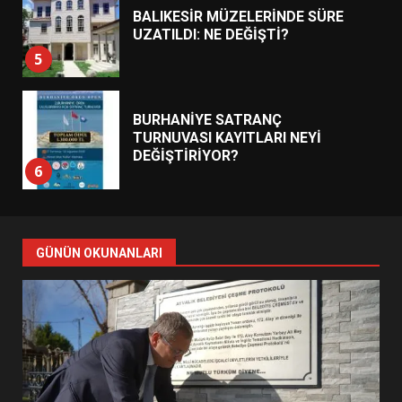
BALIKESİR MÜZELERİNDE SÜRE
UZATILDI: NE DEĞİŞTİ?
5
BURHANİYE SATRANÇ
TURNUVASI KAYITLARI NEYİ
DEĞİŞTİRİYOR?
6
BURHANİYE BELEDİYESPOR’DA
YENİ YÖNETİM NASIL
GÜNÜN OKUNANLARI
ŞEKİLLENDİ?
7
AYVALIK SU MİRASI İÇİN
HAREKETE GEÇİYOR: GÖZLER
BULUŞMADA
1