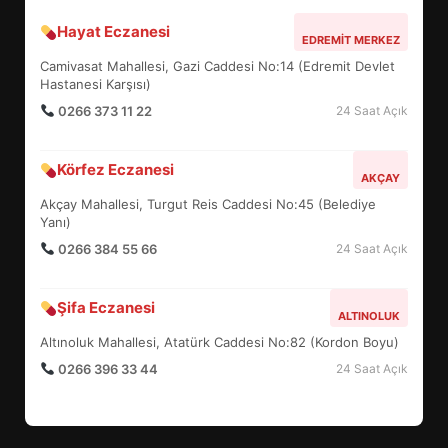
Hayat Eczanesi
BALIKESİR MÜZELERİNDE SÜRE
EDREMIT MERKEZ
UZATILDI: NE DEĞİŞTİ?
Camivasat Mahallesi, Gazi Caddesi No:14 (Edremit Devlet
5
Hastanesi Karşısı)
0266 373 11 22
24 Saat Açık
BURHANİYE SATRANÇ
Körfez Eczanesi
TURNUVASI KAYITLARI NEYİ
AKÇAY
DEĞİŞTİRİYOR?
Akçay Mahallesi, Turgut Reis Caddesi No:45 (Belediye
6
Yanı)
0266 384 55 66
24 Saat Açık
BURHANİYE BELEDİYESPOR’DA
YENİ YÖNETİM NASIL
Şifa Eczanesi
ALTINOLUK
ŞEKİLLENDİ?
7
Altınoluk Mahallesi, Atatürk Caddesi No:82 (Kordon Boyu)
0266 396 33 44
24 Saat Açık
AYVALIK SU MİRASI İÇİN
HAREKETE GEÇİYOR: GÖZLER
BULUŞMADA