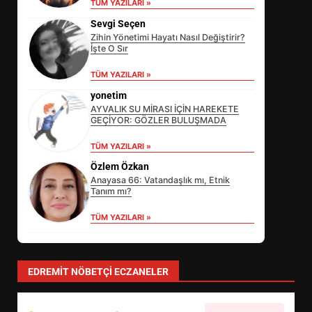
TÜM YAZILARI »
Sevgi Seçen
Zihin Yönetimi Hayatı Nasıl Değiştirir?
İşte O Sır
TÜM YAZILARI »
yonetim
AYVALIK SU MİRASI İÇİN HAREKETE
GEÇİYOR: GÖZLER BULUŞMADA
EİB’DE KRİTİK ATAMA:
TÜM YAZILARI »
SÜRDÜRÜLEBİLİRLİKTE NE
Özlem Özkan
DEĞİŞECEK?
3
Anayasa 66: Vatandaşlık mı, Etnik
Tanım mı?
TÜM YAZILARI »
EDREMİT’İN GURURU TÜRKİYE
FİNALİNDE NE BAŞARDI?
4
EDREMIT NÖBETÇI ECZANELER