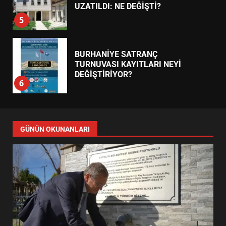
UZATILDI: NE DEĞİŞTİ?
5
BURHANİYE SATRANÇ
TURNUVASI KAYITLARI NEYİ
DEĞİŞTİRİYOR?
6
BURHANİYE BELEDİYESPOR’DA
YENİ YÖNETİM NASIL
GÜNÜN OKUNANLARI
ŞEKİLLENDİ?
7
AYVALIK SU MİRASI İÇİN
HAREKETE GEÇİYOR: GÖZLER
BULUŞMADA
1