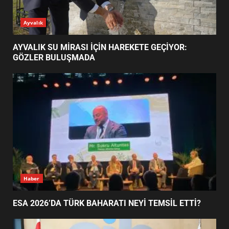
ESA 2026’DA TÜRK BAHARATI
Ayvalık
NEYİ TEMSİL ETTİ?
2
AYVALIK SU MİRASI İÇİN HAREKETE GEÇİYOR:
GÖZLER BULUŞMADA
EİB’DE KRİTİK ATAMA:
SÜRDÜRÜLEBİLİRLİKTE NE
DEĞİŞECEK?
3
EDREMİT’İN GURURU TÜRKİYE
FİNALİNDE NE BAŞARDI?
4
Haber
ESA 2026’DA TÜRK BAHARATI NEYİ TEMSİL ETTİ?
BALIKESİR MÜZELERİNDE SÜRE
UZATILDI: NE DEĞİŞTİ?