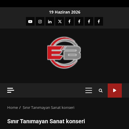
Skip
19 Haziran 2026
to
YouTube
Instagram
LinkedIn
twitter
facebook-
Facebook-
Facebook-
Facebook-
content
1
2
3
Grup
PRIMARY
MENU
Home
Sınır Tanımayan Sanat konseri
Sınır Tanımayan Sanat konseri