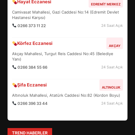
Hayat Eczanesi
BALIKESİR MÜZELERİNDE SÜRE
EDREMIT MERKEZ
UZATILDI: NE DEĞİŞTİ?
Camivasat Mahallesi, Gazi Caddesi No:14 (Edremit Devlet
5
Hastanesi Karşısı)
0266 373 11 22
24 Saat Açık
BURHANİYE SATRANÇ
Körfez Eczanesi
TURNUVASI KAYITLARI NEYİ
AKÇAY
DEĞİŞTİRİYOR?
Akçay Mahallesi, Turgut Reis Caddesi No:45 (Belediye
6
Yanı)
0266 384 55 66
24 Saat Açık
BURHANİYE BELEDİYESPOR’DA
YENİ YÖNETİM NASIL
Şifa Eczanesi
ALTINOLUK
ŞEKİLLENDİ?
7
Altınoluk Mahallesi, Atatürk Caddesi No:82 (Kordon Boyu)
0266 396 33 44
24 Saat Açık
AYVALIK SU MİRASI İÇİN
HAREKETE GEÇİYOR: GÖZLER
BULUŞMADA
1
TREND HABERLER