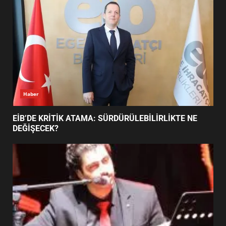
5
BURHANİYE SATRANÇ
TURNUVASI KAYITLARI NEYİ
DEĞİŞTİRİYOR?
6
Haber
BURHANİYE BELEDİYESPOR’DA
YENİ YÖNETİM NASIL
EİB’DE KRİTİK ATAMA: SÜRDÜRÜLEBİLİRLİKTE NE
ŞEKİLLENDİ?
DEĞİŞECEK?
7