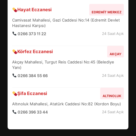
Hayat Eczanesi
BALIKESİR MÜZELERİNDE SÜRE
EDREMIT MERKEZ
UZATILDI: NE DEĞİŞTİ?
Camivasat Mahallesi, Gazi Caddesi No:14 (Edremit Devlet
5
Hastanesi Karşısı)
0266 373 11 22
24 Saat Açık
BURHANİYE SATRANÇ
Körfez Eczanesi
TURNUVASI KAYITLARI NEYİ
AKÇAY
DEĞİŞTİRİYOR?
Akçay Mahallesi, Turgut Reis Caddesi No:45 (Belediye
6
Yanı)
0266 384 55 66
24 Saat Açık
BURHANİYE BELEDİYESPOR’DA
YENİ YÖNETİM NASIL
Şifa Eczanesi
ALTINOLUK
ŞEKİLLENDİ?
7
Altınoluk Mahallesi, Atatürk Caddesi No:82 (Kordon Boyu)
0266 396 33 44
24 Saat Açık
AYVALIK SU MİRASI İÇİN
HAREKETE GEÇİYOR: GÖZLER
BULUŞMADA