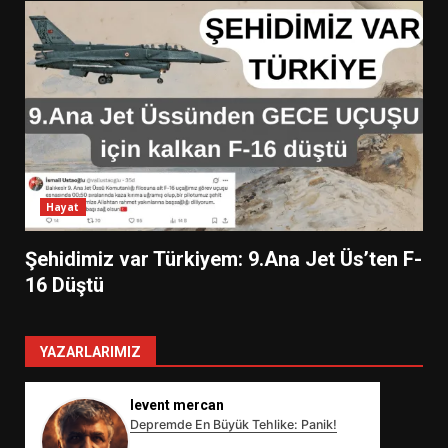
Hayat
Şehidimiz var Türkiyem: 9.Ana Jet Üs’ten F-
16 Düştü
YAZARLARIMIZ
levent mercan
Depremde En Büyük Tehlike: Panik!