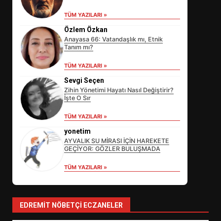
TÜM YAZILARI »
Özlem Özkan
Anayasa 66: Vatandaşlık mı, Etnik
Tanım mı?
TÜM YAZILARI »
Sevgi Seçen
Zihin Yönetimi Hayatı Nasıl Değiştirir?
İşte O Sır
EİB’DE KRİTİK ATAMA:
TÜM YAZILARI »
SÜRDÜRÜLEBİLİRLİKTE NE
DEĞİŞECEK?
yonetim
3
AYVALIK SU MİRASI İÇİN HAREKETE
GEÇİYOR: GÖZLER BULUŞMADA
TÜM YAZILARI »
EDREMİT’İN GURURU TÜRKİYE
FİNALİNDE NE BAŞARDI?
4
EDREMIT NÖBETÇI ECZANELER