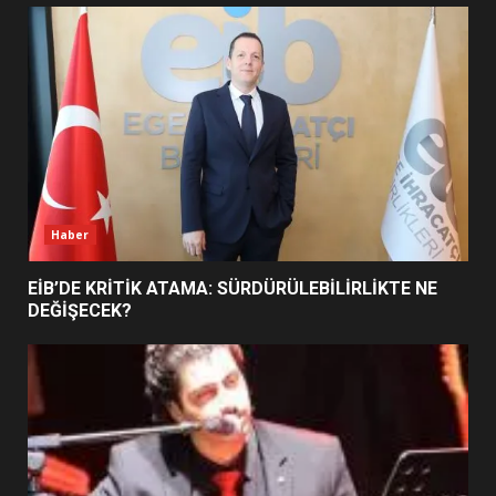
UZATILDI: NE DEĞİŞTİ?
5
BURHANİYE SATRANÇ
TURNUVASI KAYITLARI NEYİ
DEĞİŞTİRİYOR?
6
Haber
BURHANİYE BELEDİYESPOR’DA
YENİ YÖNETİM NASIL
EİB’DE KRİTİK ATAMA: SÜRDÜRÜLEBİLİRLİKTE NE
ŞEKİLLENDİ?
DEĞİŞECEK?
7