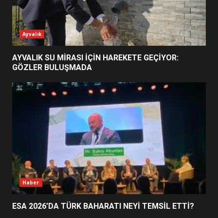
ESA 2026’DA TÜRK BAHARATI
Ayvalık
NEYİ TEMSİL ETTİ?
2
AYVALIK SU MİRASI İÇİN HAREKETE GEÇİYOR:
GÖZLER BULUŞMADA
EİB’DE KRİTİK ATAMA:
SÜRDÜRÜLEBİLİRLİKTE NE
DEĞİŞECEK?
3
EDREMİT’İN GURURU TÜRKİYE
FİNALİNDE NE BAŞARDI?
4
Haber
ESA 2026’DA TÜRK BAHARATI NEYİ TEMSİL ETTİ?
BALIKESİR MÜZELERİNDE SÜRE