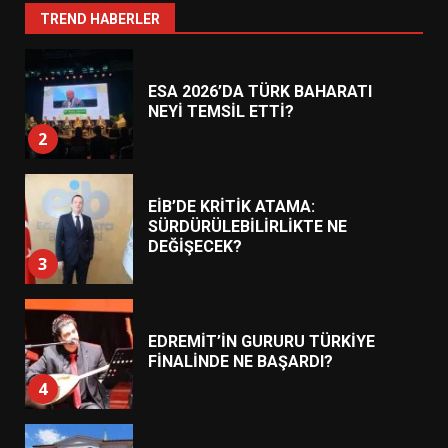
1
TREND HABERLER
ESA 2026’DA TÜRK BAHARATI
NEYİ TEMSİL ETTİ?
2
EİB’DE KRİTİK ATAMA:
SÜRDÜRÜLEBİLİRLİKTE NE
DEĞİŞECEK?
3
EDREMİT’İN GURURU TÜRKİYE
FİNALİNDE NE BAŞARDI?
4