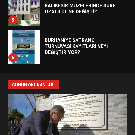
BALIKESİR MÜZELERİNDE SÜRE
UZATILDI: NE DEĞİŞTİ?
5
BURHANİYE SATRANÇ
TURNUVASI KAYITLARI NEYİ
DEĞİŞTİRİYOR?
6
BURHANİYE BELEDİYESPOR’DA
YENİ YÖNETİM NASIL
GÜNÜN OKUNANLARI
ŞEKİLLENDİ?
7
AYVALIK SU MİRASI İÇİN
HAREKETE GEÇİYOR: GÖZLER
BULUŞMADA
1