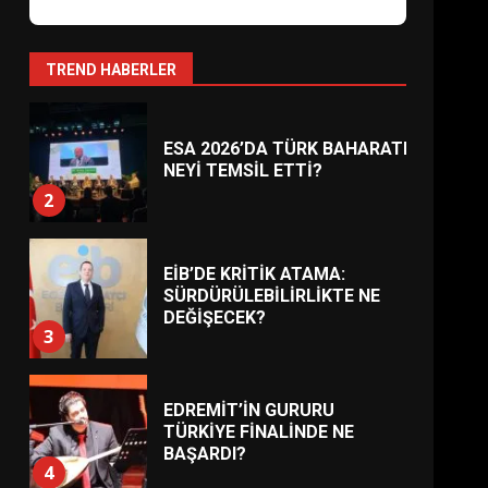
AYVALIK SU MİRASI İÇİN
HAREKETE GEÇİYOR: GÖZLER
BULUŞMADA
1
TREND HABERLER
ESA 2026’DA TÜRK BAHARATI
NEYİ TEMSİL ETTİ?
2
EİB’DE KRİTİK ATAMA:
SÜRDÜRÜLEBİLİRLİKTE NE
DEĞİŞECEK?
3
EDREMİT’İN GURURU
TÜRKİYE FİNALİNDE NE
BAŞARDI?
4