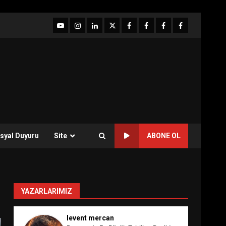
YouTube
Instagram
LinkedIn
twitter
facebook-
Facebook-
Facebook-
Facebook-
1
2
3
Grup
syal Duyuru
Site
ABONE OL
YAZARLARIMIZ
levent mercan