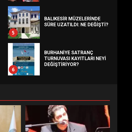
BALIKESİR MÜZELERİNDE
SÜRE UZATILDI: NE DEĞİŞTİ?
5
BURHANİYE SATRANÇ
TURNUVASI KAYITLARI NEYİ
DEĞİŞTİRİYOR?
6
BURHANİYE
BELEDİYESPOR’DA YENİ
YÖNETİM NASIL ŞEKİLLENDİ?
7
AYVALIK SU MİRASI İÇİN