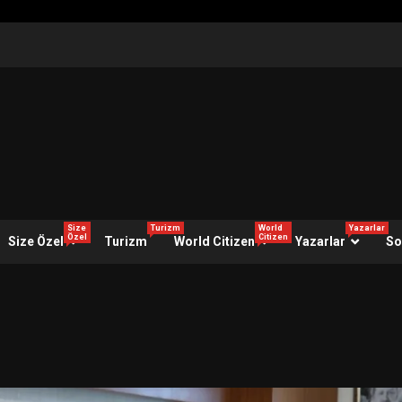
Size
Turizm
World
Yazarlar
Özel
Citizen
Size Özel
Turizm
World Citizen
Yazarlar
So