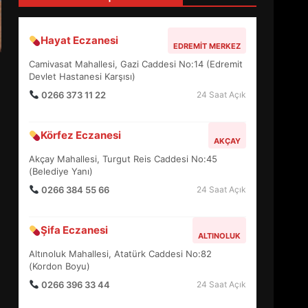
4
Hayat Eczanesi
EDREMIT MERKEZ
BALIKESİR MÜZELERİNDE
Camivasat Mahallesi, Gazi Caddesi No:14 (Edremit
SÜRE UZATILDI: NE DEĞİŞTİ?
Devlet Hastanesi Karşısı)
5
0266 373 11 22
24 Saat Açık
Körfez Eczanesi
BURHANİYE SATRANÇ
AKÇAY
TURNUVASI KAYITLARI NEYİ
Akçay Mahallesi, Turgut Reis Caddesi No:45
DEĞİŞTİRİYOR?
(Belediye Yanı)
6
0266 384 55 66
24 Saat Açık
BURHANİYE
Şifa Eczanesi
BELEDİYESPOR’DA YENİ
ALTINOLUK
YÖNETİM NASIL ŞEKİLLENDİ?
Altınoluk Mahallesi, Atatürk Caddesi No:82
7
(Kordon Boyu)
0266 396 33 44
24 Saat Açık