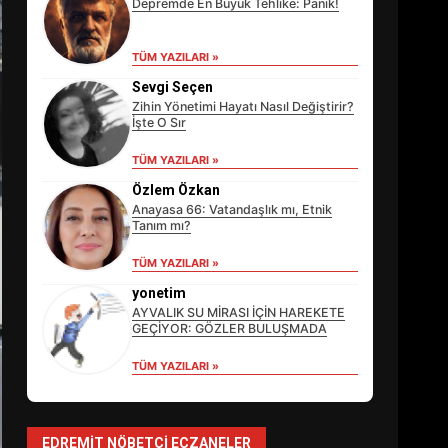
Depremde En Büyük Tehlike: Panik!
TÜM YAZILARI »
Sevgi Seçen
Zihin Yönetimi Hayatı Nasıl Değiştirir?
İşte O Sır
TÜM YAZILARI »
Özlem Özkan
Anayasa 66: Vatandaşlık mı, Etnik
Tanım mı?
TÜM YAZILARI »
EİB’DE KRİTİK ATAMA:
SÜRDÜRÜLEBİLİRLİKTE NE
yonetim
DEĞİŞECEK?
AYVALIK SU MİRASI İÇİN HAREKETE
3
GEÇİYOR: GÖZLER BULUŞMADA
TÜM YAZILARI »
EDREMİT’İN GURURU
TÜRKİYE FİNALİNDE NE
BAŞARDI?
EDREMIT NÖBETÇI ECZANELER