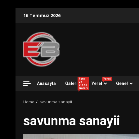
Skip
16 Temmuz 2026
to
content
Foto
Yerel
ve
Anasayfa
Galeri
Yerel
Genel
Video
Galeri
Home
savunma sanayii
savunma sanayii