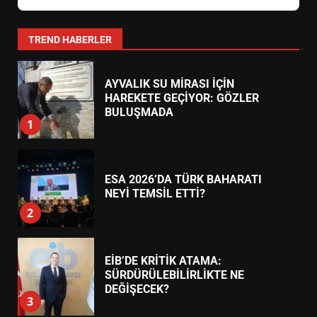
YENİ YÖNETİM NASIL
ŞEKİLLENDİ?
7
TREND HABERLER
AYVALIK SU MİRASI İÇİN
HAREKETE GEÇİYOR: GÖZLER
BULUŞMADA
1
ESA 2026’DA TÜRK BAHARATI
NEYİ TEMSİL ETTİ?
2
EİB’DE KRİTİK ATAMA:
SÜRDÜRÜLEBİLİRLİKTE NE
DEĞİŞECEK?
3