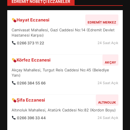
EDREMIT NÖBETÇI ECZANELER
Hayat Eczanesi
EDREMİT’İN GURURU TÜRKİYE
EDREMIT MERKEZ
FİNALİNDE NE BAŞARDI?
Camivasat Mahallesi, Gazi Caddesi No:14 (Edremit Devlet
4
Hastanesi Karşısı)
0266 373 11 22
24 Saat Açık
BALIKESİR MÜZELERİNDE SÜRE
Körfez Eczanesi
AKÇAY
UZATILDI: NE DEĞİŞTİ?
Akçay Mahallesi, Turgut Reis Caddesi No:45 (Belediye
5
Yanı)
0266 384 55 66
24 Saat Açık
BURHANİYE SATRANÇ
TURNUVASI KAYITLARI NEYİ
Şifa Eczanesi
ALTINOLUK
DEĞİŞTİRİYOR?
6
Altınoluk Mahallesi, Atatürk Caddesi No:82 (Kordon Boyu)
0266 396 33 44
24 Saat Açık
BURHANİYE BELEDİYESPOR’DA