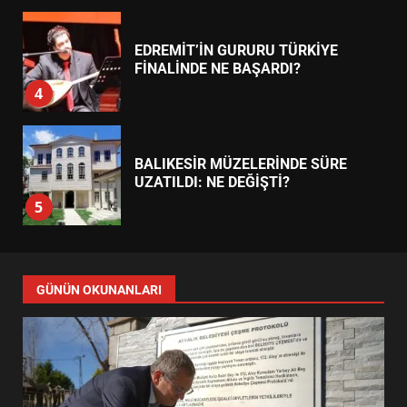
EDREMİT’İN GURURU TÜRKİYE
FİNALİNDE NE BAŞARDI?
4
BALIKESİR MÜZELERİNDE SÜRE
UZATILDI: NE DEĞİŞTİ?
5
BURHANİYE SATRANÇ
TURNUVASI KAYITLARI NEYİ
GÜNÜN OKUNANLARI
DEĞİŞTİRİYOR?
6
BURHANİYE BELEDİYESPOR’DA
YENİ YÖNETİM NASIL