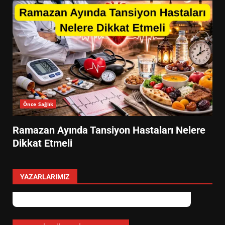
Önce Sağlık
Ramazan Ayında Tansiyon Hastaları Nelere
Dikkat Etmeli
YAZARLARIMIZ
EİB’DE KRİTİK ATAMA:
SÜRDÜRÜLEBİLİRLİKTE NE
DEĞİŞECEK?
3