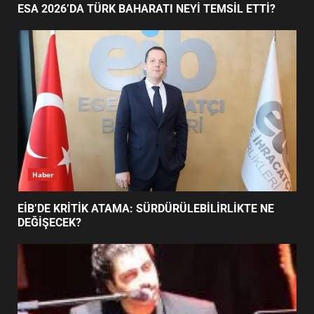
ESA 2026’DA TÜRK BAHARATI NEYİ TEMSİL ETTİ?
EDREMİT’İN GURURU TÜRKİYE
FİNALİNDE NE BAŞARDI?
4
BALIKESİR MÜZELERİNDE SÜRE
UZATILDI: NE DEĞİŞTİ?
5
Haber
BURHANİYE SATRANÇ
TURNUVASI KAYITLARI NEYİ
EİB’DE KRİTİK ATAMA: SÜRDÜRÜLEBİLİRLİKTE NE
DEĞİŞTİRİYOR?
DEĞİŞECEK?
6
BURHANİYE BELEDİYESPOR’DA
YENİ YÖNETİM NASIL
ŞEKİLLENDİ?