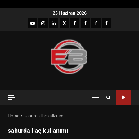
Skip
25 Haziran 2026
to
YouTube
Instagram
LinkedIn
twitter
facebook-
Facebook-
Facebook-
Facebook-
content
1
2
3
Grup
PRIMARY
MENU
Home
sahurda ilaç kullanımı
sahurda ilaç kullanımı