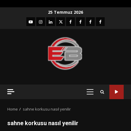
Skip
25 Temmuz 2026
to
YouTube
Instagram
LinkedIn
twitter
facebook-
Facebook-
Facebook-
Facebook-
content
1
2
3
Grup
PRIMARY
MENU
Home
sahne korkusu nasıl yenilir
sahne korkusu nasıl yenilir