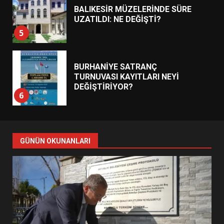
BALIKESİR MÜZELERİNDE SÜRE
UZATILDI: NE DEĞİŞTİ?
5
BURHANİYE SATRANÇ
TURNUVASI KAYITLARI NEYİ
DEĞİŞTİRİYOR?
6
BURHANİYE BELEDİYESPOR’DA
YENİ YÖNETİM NASIL
GÜNÜN OKUNANLARI
ŞEKİLLENDİ?
7
AYVALIK SU MİRASI İÇİN
HAREKETE GEÇİYOR: GÖZLER
BULUŞMADA
1