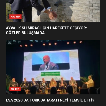
ESA 2026’DA TÜRK BAHARATI
Ayvalık
NEYİ TEMSİL ETTİ?
2
AYVALIK SU MİRASI İÇİN HAREKETE GEÇİYOR:
GÖZLER BULUŞMADA
EİB’DE KRİTİK ATAMA:
SÜRDÜRÜLEBİLİRLİKTE NE
DEĞİŞECEK?
3
EDREMİT’İN GURURU TÜRKİYE
FİNALİNDE NE BAŞARDI?
4
Haber
ESA 2026’DA TÜRK BAHARATI NEYİ TEMSİL ETTİ?
BALIKESİR MÜZELERİNDE SÜRE