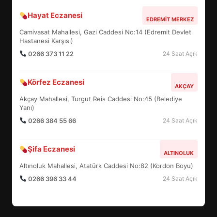
Hayat Eczanesi
BALIKESİR MÜZELERİNDE SÜRE
EDREMIT MERKEZ
UZATILDI: NE DEĞİŞTİ?
Camivasat Mahallesi, Gazi Caddesi No:14 (Edremit Devlet
5
Hastanesi Karşısı)
0266 373 11 22
24 Saat Açık
BURHANİYE SATRANÇ
Körfez Eczanesi
TURNUVASI KAYITLARI NEYİ
AKÇAY
DEĞİŞTİRİYOR?
Akçay Mahallesi, Turgut Reis Caddesi No:45 (Belediye
6
Yanı)
0266 384 55 66
24 Saat Açık
BURHANİYE BELEDİYESPOR’DA
YENİ YÖNETİM NASIL
Şifa Eczanesi
ALTINOLUK
ŞEKİLLENDİ?
7
Altınoluk Mahallesi, Atatürk Caddesi No:82 (Kordon Boyu)
0266 396 33 44
24 Saat Açık
AYVALIK SU MİRASI İÇİN
HAREKETE GEÇİYOR: GÖZLER
BULUŞMADA