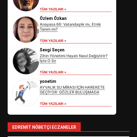
TÜM YAZILARI »
Özlem Özkan
Anayasa 66: Vatandaşlık mı, Etnik
Tanım mı?
TÜM YAZILARI »
Sevgi Seçen
Zihin Yönetimi Hayatı Nasıl Değiştirir?
İşte O Sır
EİB’DE KRİTİK ATAMA:
TÜM YAZILARI »
SÜRDÜRÜLEBİLİRLİKTE NE
DEĞİŞECEK?
yonetim
3
AYVALIK SU MİRASI İÇİN HAREKETE
GEÇİYOR: GÖZLER BULUŞMADA
TÜM YAZILARI »
EDREMİT’İN GURURU TÜRKİYE
FİNALİNDE NE BAŞARDI?
4
EDREMIT NÖBETÇI ECZANELER