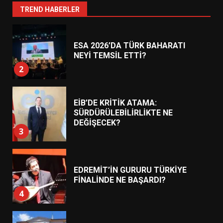
1
TREND HABERLER
ESA 2026’DA TÜRK BAHARATI
NEYİ TEMSİL ETTİ?
2
EİB’DE KRİTİK ATAMA:
SÜRDÜRÜLEBİLİRLİKTE NE
DEĞİŞECEK?
3
EDREMİT’İN GURURU TÜRKİYE
FİNALİNDE NE BAŞARDI?
4