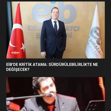
UZATILDI: NE DEĞİŞTİ?
5
BURHANİYE SATRANÇ
TURNUVASI KAYITLARI NEYİ
DEĞİŞTİRİYOR?
6
Haber
BURHANİYE BELEDİYESPOR’DA
YENİ YÖNETİM NASIL
EİB’DE KRİTİK ATAMA: SÜRDÜRÜLEBİLİRLİKTE NE
ŞEKİLLENDİ?
DEĞİŞECEK?
7