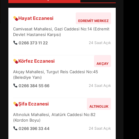
4
Hayat Eczanesi
EDREMIT MERKEZ
BALIKESİR MÜZELERİNDE
Camivasat Mahallesi, Gazi Caddesi No:14 (Edremit
SÜRE UZATILDI: NE DEĞİŞTİ?
Devlet Hastanesi Karşısı)
5
0266 373 11 22
24 Saat Açık
Körfez Eczanesi
BURHANİYE SATRANÇ
AKÇAY
TURNUVASI KAYITLARI NEYİ
Akçay Mahallesi, Turgut Reis Caddesi No:45
DEĞİŞTİRİYOR?
(Belediye Yanı)
6
0266 384 55 66
24 Saat Açık
BURHANİYE
Şifa Eczanesi
BELEDİYESPOR’DA YENİ
ALTINOLUK
YÖNETİM NASIL ŞEKİLLENDİ?
Altınoluk Mahallesi, Atatürk Caddesi No:82
7
(Kordon Boyu)
0266 396 33 44
24 Saat Açık