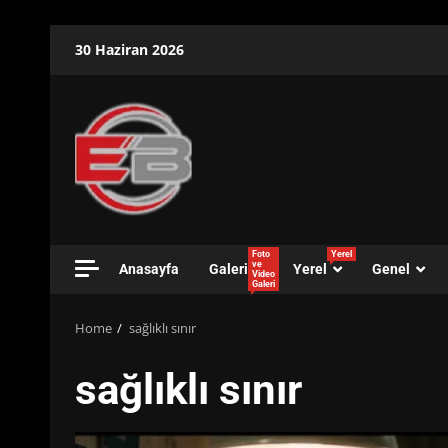
Skip
30 Haziran 2026
to
content
Foto
Yerel
ve
Anasayfa
Galeri
Yerel
Genel
Video
Galeri
Home
sağlıklı sınır
sağlıklı sınır