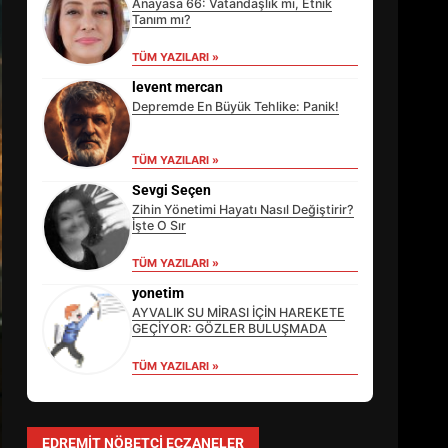
Anayasa 66: Vatandaşlık mı, Etnik
Tanım mı?
TÜM YAZILARI »
levent mercan
Depremde En Büyük Tehlike: Panik!
TÜM YAZILARI »
Sevgi Seçen
Zihin Yönetimi Hayatı Nasıl Değiştirir?
İşte O Sır
TÜM YAZILARI »
EİB’DE KRİTİK ATAMA:
SÜRDÜRÜLEBİLİRLİKTE NE
yonetim
DEĞİŞECEK?
AYVALIK SU MİRASI İÇİN HAREKETE
3
GEÇİYOR: GÖZLER BULUŞMADA
TÜM YAZILARI »
EDREMİT’İN GURURU TÜRKİYE
FİNALİNDE NE BAŞARDI?
EDREMIT NÖBETÇI ECZANELER