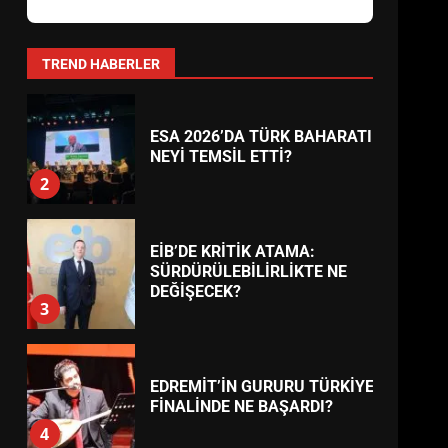
AYVALIK SU MİRASI İÇİN
HAREKETE GEÇİYOR: GÖZLER
BULUŞMADA
1
TREND HABERLER
ESA 2026’DA TÜRK BAHARATI
NEYİ TEMSİL ETTİ?
2
EİB’DE KRİTİK ATAMA:
SÜRDÜRÜLEBİLİRLİKTE NE
DEĞİŞECEK?
3
EDREMİT’İN GURURU TÜRKİYE
FİNALİNDE NE BAŞARDI?
4