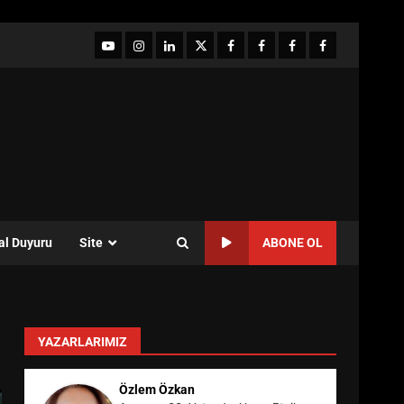
YouTube
Instagram
LinkedIn
twitter
facebook-
Facebook-
Facebook-
Facebook-
1
2
3
Grup
al Duyuru
Site
ABONE OL
YAZARLARIMIZ
Özlem Özkan