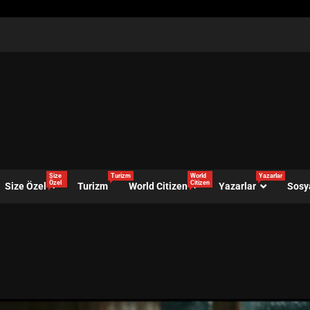
Size
Turizm
World
Yazarlar
Özel
Citizen
Size Özel
Turizm
World Citizen
Yazarlar
Sosy