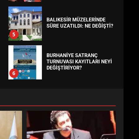
BALIKESİR MÜZELERİNDE
SÜRE UZATILDI: NE DEĞİŞTİ?
5
BURHANİYE SATRANÇ
TURNUVASI KAYITLARI NEYİ
DEĞİŞTİRİYOR?
6
BURHANİYE
BELEDİYESPOR’DA YENİ
YÖNETİM NASIL ŞEKİLLENDİ?
7
AYVALIK SU MİRASI İÇİN