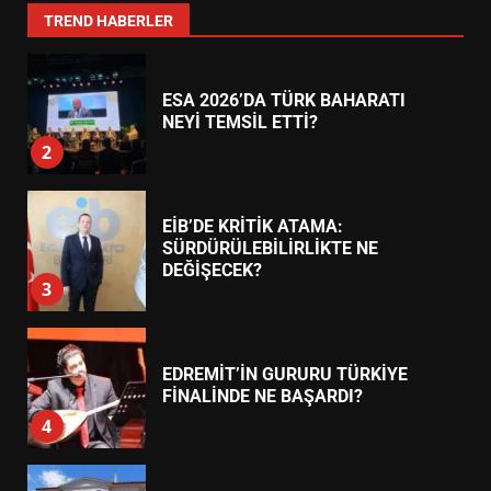
1
TREND HABERLER
ESA 2026’DA TÜRK BAHARATI
NEYİ TEMSİL ETTİ?
2
EİB’DE KRİTİK ATAMA:
SÜRDÜRÜLEBİLİRLİKTE NE
DEĞİŞECEK?
3
EDREMİT’İN GURURU TÜRKİYE
FİNALİNDE NE BAŞARDI?
4