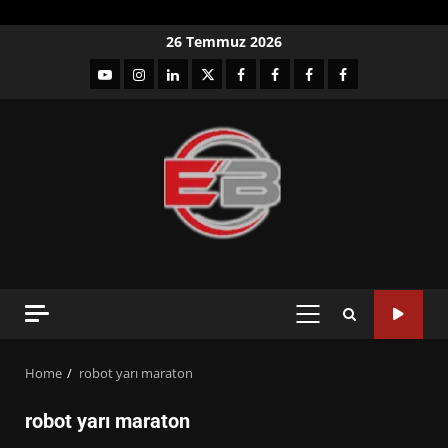
Skip
26 Temmuz 2026
to
YouTube
Instagram
LinkedIn
twitter
facebook-
Facebook-
Facebook-
Facebook-
content
1
2
3
Grup
PRIMARY
MENU
Home
robot yarı maraton
robot yarı maraton