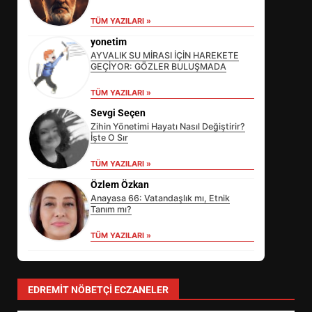
TÜM YAZILARI »
yonetim
AYVALIK SU MİRASI İÇİN HAREKETE
GEÇİYOR: GÖZLER BULUŞMADA
TÜM YAZILARI »
Sevgi Seçen
Zihin Yönetimi Hayatı Nasıl Değiştirir?
İşte O Sır
EİB’DE KRİTİK ATAMA:
TÜM YAZILARI »
SÜRDÜRÜLEBİLİRLİKTE NE
Özlem Özkan
DEĞİŞECEK?
3
Anayasa 66: Vatandaşlık mı, Etnik
Tanım mı?
TÜM YAZILARI »
EDREMİT’İN GURURU TÜRKİYE
FİNALİNDE NE BAŞARDI?
4
EDREMIT NÖBETÇI ECZANELER