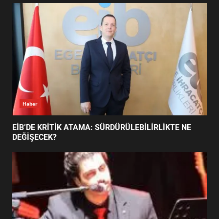
UZATILDI: NE DEĞİŞTİ?
5
BURHANİYE SATRANÇ
TURNUVASI KAYITLARI NEYİ
DEĞİŞTİRİYOR?
6
Haber
BURHANİYE BELEDİYESPOR’DA
YENİ YÖNETİM NASIL
EİB’DE KRİTİK ATAMA: SÜRDÜRÜLEBİLİRLİKTE NE
ŞEKİLLENDİ?
DEĞİŞECEK?
7