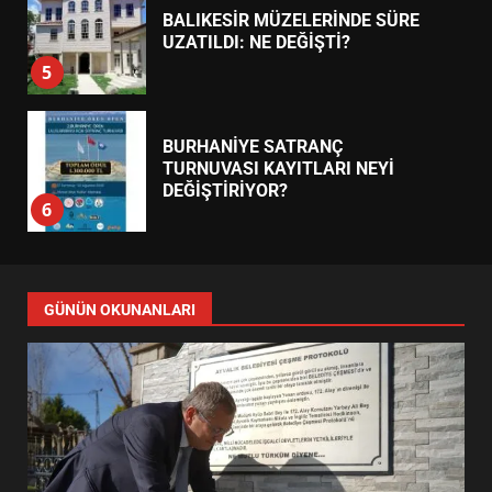
BALIKESİR MÜZELERİNDE SÜRE
UZATILDI: NE DEĞİŞTİ?
5
BURHANİYE SATRANÇ
TURNUVASI KAYITLARI NEYİ
DEĞİŞTİRİYOR?
6
BURHANİYE BELEDİYESPOR’DA
YENİ YÖNETİM NASIL
GÜNÜN OKUNANLARI
ŞEKİLLENDİ?
7
AYVALIK SU MİRASI İÇİN
HAREKETE GEÇİYOR: GÖZLER
BULUŞMADA
1