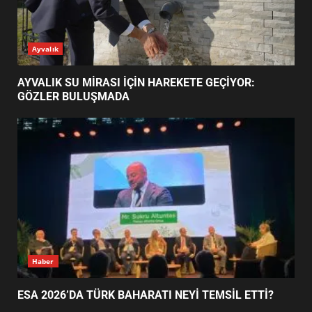
ESA 2026’DA TÜRK BAHARATI
Ayvalık
NEYİ TEMSİL ETTİ?
2
AYVALIK SU MİRASI İÇİN HAREKETE GEÇİYOR:
GÖZLER BULUŞMADA
EİB’DE KRİTİK ATAMA:
SÜRDÜRÜLEBİLİRLİKTE NE
DEĞİŞECEK?
3
EDREMİT’İN GURURU TÜRKİYE
FİNALİNDE NE BAŞARDI?
4
Haber
ESA 2026’DA TÜRK BAHARATI NEYİ TEMSİL ETTİ?
BALIKESİR MÜZELERİNDE SÜRE