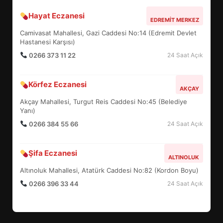
Hayat Eczanesi
BALIKESİR MÜZELERİNDE SÜRE
EDREMIT MERKEZ
UZATILDI: NE DEĞİŞTİ?
Camivasat Mahallesi, Gazi Caddesi No:14 (Edremit Devlet
5
Hastanesi Karşısı)
0266 373 11 22
24 Saat Açık
BURHANİYE SATRANÇ
Körfez Eczanesi
TURNUVASI KAYITLARI NEYİ
AKÇAY
DEĞİŞTİRİYOR?
Akçay Mahallesi, Turgut Reis Caddesi No:45 (Belediye
6
Yanı)
0266 384 55 66
24 Saat Açık
BURHANİYE BELEDİYESPOR’DA
YENİ YÖNETİM NASIL
Şifa Eczanesi
ALTINOLUK
ŞEKİLLENDİ?
7
Altınoluk Mahallesi, Atatürk Caddesi No:82 (Kordon Boyu)
0266 396 33 44
24 Saat Açık
AYVALIK SU MİRASI İÇİN
HAREKETE GEÇİYOR: GÖZLER
BULUŞMADA